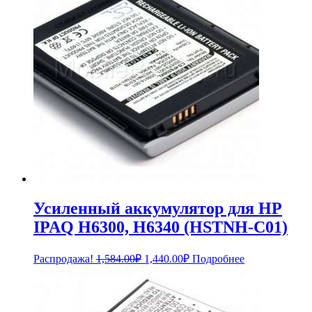
Усиленный аккумулятор для HP
IPAQ H6300, H6340 (HSTNH-C01)
Первоначальная
Текущая
Распродажа!
1,584.00
₽
1,440.00
₽
Подробнее
цена
цена:
составляла
1,440.00₽.
1,584.00₽.