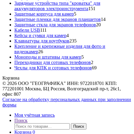
товара
Зарядные устройства типа "кроватка" для
151
аккумуляторов электроинструмента
151
5
товар
Защитные корпуса для камер
5
товаров
14
Защитные пленки для экранов планшетов
14
20
товаров
Защитные сткла для экранов телефонов
20
111
товаров
Кабели USB
111
товаров
4
Кейсы и сумки для камер
4
товара
235
Клавиатуры для ноутбуков
235
товаров
Крепление и крепежные изделия для фото и
26
видеокамер
26
товаров
5
Моноподы и штативы для камер
5
товаров
2
Переходники для сотовых телефонов
2
товара
69
Чехлы для КПК и сотовых телефонов
69
товаров
Корзина
© 2026 ООО "ГЕОГРАФИКА" ИНН: 9722018701 КПП:
772201001 Москва, БЦ Россия, Волгоградский пр-т, 26с1,
офис 807
Согласие на обработку персональных данных при заполнении
формы
Моя учётная запись
Поиск
Искать:
Поиск
Корзина
0