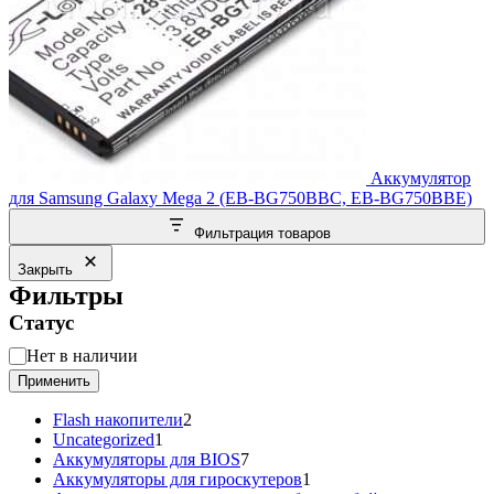
Аккумулятор
для Samsung Galaxy Mega 2 (EB-BG750BBC, EB-BG750BBE)
Фильтрация товаров
Закрыть
Фильтры
Статус
Статус
Нет в наличии
Применить
2
Flash накопители
2
1
товара
Uncategorized
1
товар
7
Аккумуляторы для BIOS
7
товаров
1
Аккумуляторы для гироскутеров
1