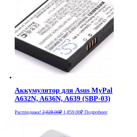
Аккумулятор для Asus MyPal
A632N, A636N, A639 (SBP-03)
Первоначальная
Текущая
Распродажа!
2,028.00
₽
1,859.00
₽
Подробнее
цена
цена:
составляла
1,859.00₽.
2,028.00₽.