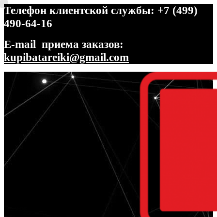
Телефон клиентской службы: +7 (499)
490-64-16
E-mail приема заказов:
kupibatareiki@gmail.com
Перейти
Перейти
к
к
навигации
содержимому