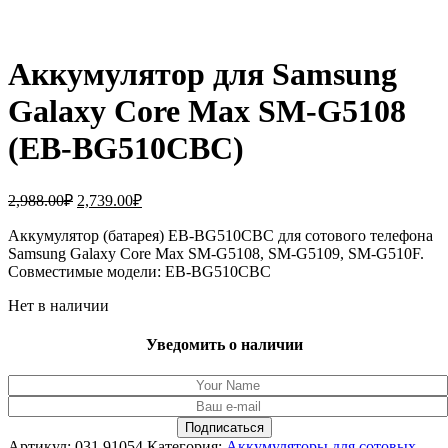
Аккумулятор для Samsung
Galaxy Core Max SM-G5108
(EB-BG510CBC)
Первоначальная
Текущая
2,988.00
₽
2,739.00
₽
цена
цена:
составляла
Аккумулятор (батарея) EB-BG510CBC для сотового телефона
2,739.00₽.
Samsung Galaxy Core Max SM-G5108, SM-G5109, SM-G510F.
2,988.00₽.
Совместимые модели: EB-BG510CBC
Нет в наличии
Уведомить о наличии
Артикул:
031.91054
Категория:
Аккумуляторы для сотовых