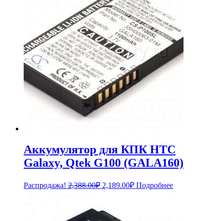
Аккумулятор для КПК HTC
Galaxy, Qtek G100 (GALA160)
Первоначальная
Текущая
Распродажа!
2,388.00
₽
2,189.00
₽
Подробнее
цена
цена:
составляла
2,189.00₽.
2,388.00₽.