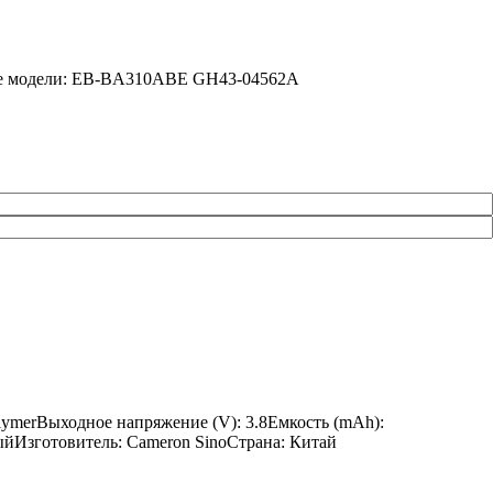
мые модели: EB-BA310ABE GH43-04562A
olymerВыходное напряжение (V): 3.8Емкость (mAh):
ныйИзготовитель: Cameron SinoСтрана: Китай