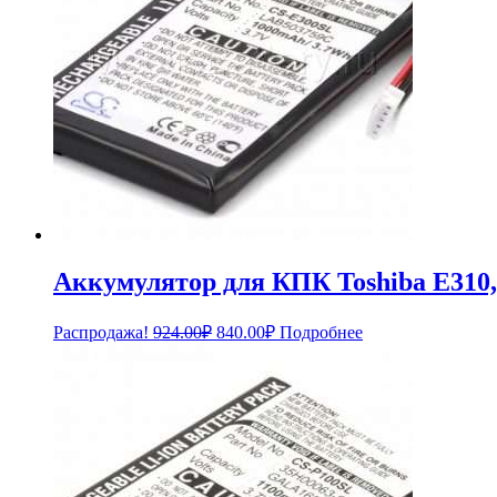
Аккумулятор для КПК Toshiba E310, 
Первоначальная
Текущая
Распродажа!
924.00
₽
840.00
₽
Подробнее
цена
цена:
составляла
840.00₽.
924.00₽.