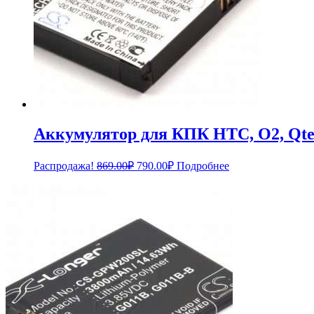
Аккумулятор для КПК HTC, O2, Qt
Первоначальная
Текущая
Распродажа!
869.00
₽
790.00
₽
Подробнее
цена
цена:
составляла
790.00₽.
869.00₽.