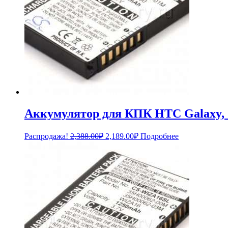
Аккумулятор для КПК HTC Galaxy,
Первоначальная
Текущая
Распродажа!
2,388.00
₽
2,189.00
₽
Подробнее
цена
цена:
составляла
2,189.00₽.
2,388.00₽.