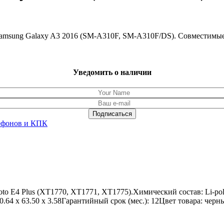
 Samsung Galaxy A3 2016 (SM-A310F, SM-A310F/DS). Совмести
Уведомить о наличии
ефонов и КПК
oto E4 Plus (XT1770, XT1771, XT1775).Химический состав: Li-p
.64 x 63.50 x 3.58Гарантийный срок (мес.): 12Цвет товара: чер