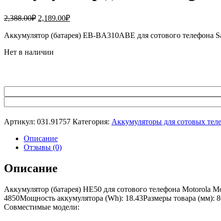
Первоначальная
Текущая
2,388.00
₽
2,189.00
₽
цена
цена:
составляла
Аккумулятор (батарея) EB-BA310ABE для сотового телефона
2,189.00₽.
2,388.00₽.
Нет в наличии
Артикул:
031.91757
Категория:
Аккумуляторы для сотовых тел
Описание
Отзывы (0)
Описание
Аккумулятор (батарея) HE50 для сотового телефона Motorola M
4850Мощность аккумулятора (Wh): 18.43Размеры товара (мм): 80
Совместимые модели: