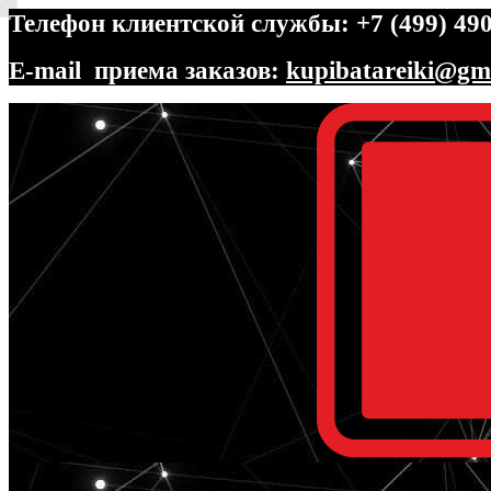
Телефон клиентской службы: +7 (499) 490
E-mail приема заказов:
kupibatareiki@gm
Перейти
Перейти
к
к
навигации
содержимому