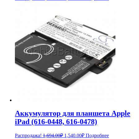
цена
цена:
составляла
4,389.00₽.
4,788.00₽.
Аккумулятор для планшета Apple
iPad (616-0448, 616-0478)
Первоначальная
Текущая
Распродажа!
1,694.00
₽
1,540.00
₽
Подробнее