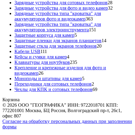
товаров
28
Зарядные устройства для сотовых телефонов
28
товаров
32
Зарядные устройства для фото и видео камер
32
товара
Зарядные устройства типа "кроватка" для
363
аккумуляторов фото и видеокамер
363
товара
Зарядные устройства типа "кроватка" для
151
аккумуляторов электроинструмента
151
5
товар
Защитные корпуса для камер
5
товаров
14
Защитные пленки для экранов планшетов
14
20
товаров
Защитные сткла для экранов телефонов
20
111
товаров
Кабели USB
111
товаров
4
Кейсы и сумки для камер
4
товара
235
Клавиатуры для ноутбуков
235
товаров
Крепление и крепежные изделия для фото и
26
видеокамер
26
товаров
5
Моноподы и штативы для камер
5
товаров
2
Переходники для сотовых телефонов
2
товара
69
Чехлы для КПК и сотовых телефонов
69
товаров
Корзина
© 2026 ООО "ГЕОГРАФИКА" ИНН: 9722018701 КПП:
772201001 Москва, БЦ Россия, Волгоградский пр-т, 26с1,
офис 807
Согласие на обработку персональных данных при заполнении
формы