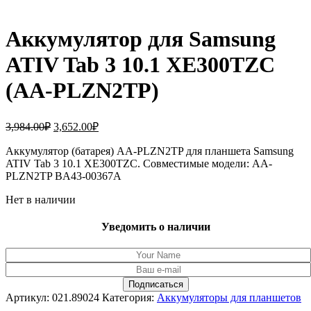
Аккумулятор для Samsung
ATIV Tab 3 10.1 XE300TZC
(AA-PLZN2TP)
Первоначальная
Текущая
3,984.00
₽
3,652.00
₽
цена
цена:
составляла
Аккумулятор (батарея) AA-PLZN2TP для планшета Samsung
3,652.00₽.
ATIV Tab 3 10.1 XE300TZC. Совместимые модели: AA-
3,984.00₽.
PLZN2TP BA43-00367A
Нет в наличии
Уведомить о наличии
Артикул:
021.89024
Категория:
Аккумуляторы для планшетов