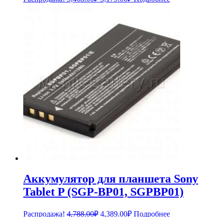
цена
цена:
составляла
3,179.00₽.
3,468.00₽.
Аккумулятор для планшета Sony
Tablet P (SGP-BP01, SGPBP01)
Первоначальная
Текущая
Распродажа!
4,788.00
₽
4,389.00
₽
Подробнее