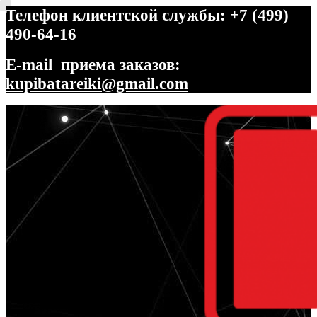
Телефон клиентской службы: +7 (499)
490-64-16
E-mail приема заказов:
kupibatareiki@gmail.com
Перейти
Перейти
к
к
навигации
содержимому