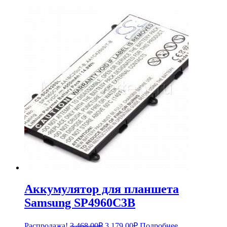
Аккумулятор для планшета
Samsung SP4960C3B
Первоначальная
Текущая
Распродажа!
3,468.00
₽
3,179.00
₽
Подробнее