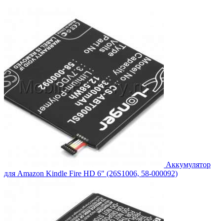
цена
цена:
составляла
1,540.00₽.
1,694.00₽.
Аккумулятор
для Amazon Kindle Fire HD 6" (26S1006, 58-000092)