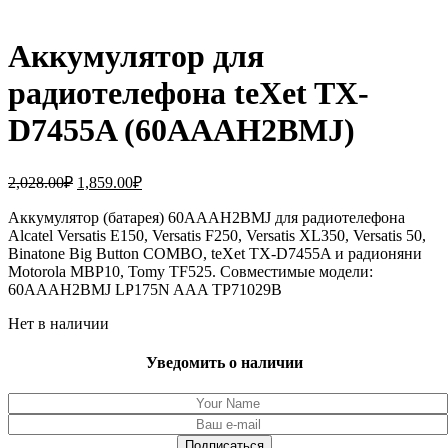
Аккумулятор для
радиотелефона teXet TX-
D7455A (60AAAH2BMJ)
Первоначальная
Текущая
2,028.00
₽
1,859.00
₽
цена
цена:
составляла
Аккумулятор (батарея) 60AAAH2BMJ для радиотелефона
1,859.00₽.
Alcatel Versatis E150, Versatis F250, Versatis XL350, Versatis 50,
2,028.00₽.
Binatone Big Button COMBO, teXet TX-D7455A и радионяни
Motorola MBP10, Tomy TF525. Совместимые модели:
60AAAH2BMJ LP175N AAA TP71029B
Нет в наличии
Уведомить о наличии