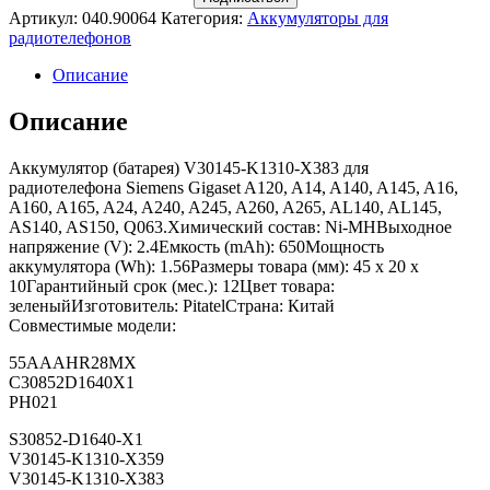
Артикул:
040.90064
Категория:
Аккумуляторы для
радиотелефонов
Описание
Описание
Аккумулятор (батарея) V30145-K1310-X383 для
радиотелефона Siemens Gigaset A120, A14, A140, A145, A16,
A160, A165, A24, A240, A245, A260, A265, AL140, AL145,
AS140, AS150, Q063.Химический состав: Ni-MHВыходное
напряжение (V): 2.4Емкость (mAh): 650Мощность
аккумулятора (Wh): 1.56Размеры товара (мм): 45 x 20 x
10Гарантийный срок (мес.): 12Цвет товара:
зеленыйИзготовитель: PitatelСтрана: Китай
Совместимые модели:
55AAAHR28MX
C30852D1640X1
PH021
S30852-D1640-X1
V30145-K1310-X359
V30145-K1310-X383