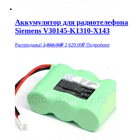
Аккумулятор для радиотелефона
Siemens V30145-K1310-X143
Первоначальная
Текущая
Распродажа!
2,868.00
₽
2,629.00
₽
Подробнее
цена
цена:
составляла
2,629.00₽.
2,868.00₽.