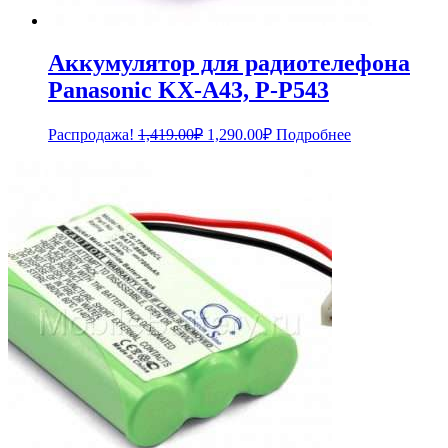
Аккумулятор для радиотелефона
Panasonic KX-A43, P-P543
Первоначальная
Текущая
Распродажа!
1,419.00
₽
1,290.00
₽
Подробнее
цена
цена:
составляла
1,290.00₽.
1,419.00₽.