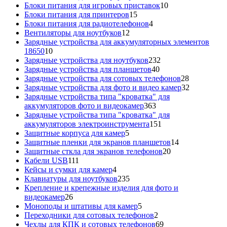
товаров
10
Блоки питания для игровых приставок
10
15
товаров
Блоки питания для принтеров
15
товаров
4
Блоки питания для радиотелефонов
4
12
товара
Вентиляторы для ноутбуков
12
товаров
Зарядные устройства для аккумуляторных элементов
10
18650
10
товаров
232
Зарядные устройства для ноутбуков
232
40
товара
Зарядные устройства для планшетов
40
товаров
28
Зарядные устройства для сотовых телефонов
28
товаров
32
Зарядные устройства для фото и видео камер
32
товара
Зарядные устройства типа "кроватка" для
363
аккумуляторов фото и видеокамер
363
товара
Зарядные устройства типа "кроватка" для
151
аккумуляторов электроинструмента
151
5
товар
Защитные корпуса для камер
5
товаров
14
Защитные пленки для экранов планшетов
14
20
товаров
Защитные сткла для экранов телефонов
20
111
товаров
Кабели USB
111
товаров
4
Кейсы и сумки для камер
4
товара
235
Клавиатуры для ноутбуков
235
товаров
Крепление и крепежные изделия для фото и
26
видеокамер
26
товаров
5
Моноподы и штативы для камер
5
товаров
2
Переходники для сотовых телефонов
2
товара
69
Чехлы для КПК и сотовых телефонов
69