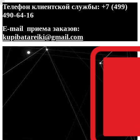
Телефон клиентской службы: +7 (499)
490-64-16
E-mail приема заказов:
kupibatareiki@gmail.com
Перейти
Перейти
к
к
навигации
содержимому