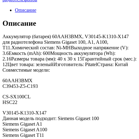
Описание
Описание
Аккумулятор (батарея) 60AAH3BMX, V30145-K1310-X147
для радиотелефона Siemens Gigaset 100, A1, A100,
T11.Химический состав: Ni-MHВыходное напряжение (V):
3.6Емкость (mAh): 600Мощность аккумулятора (Wh):
2.16Размеры товара (мм): 40 x 30 x 15Гарантийный срок (мес.):
12Цвет товара: зеленыйИзготовитель: PitatelСтрана: Китай
Совместимые модели:
60AAH3BMX
C39453-Z5-C193
CS-SX100CL
HSC22
V30145-K1310-X147
Данная модель подходит: Siemens Gigaset 100
Siemens Gigaset A1
Siemens Gigaset A100
Siemens Gigaset T11