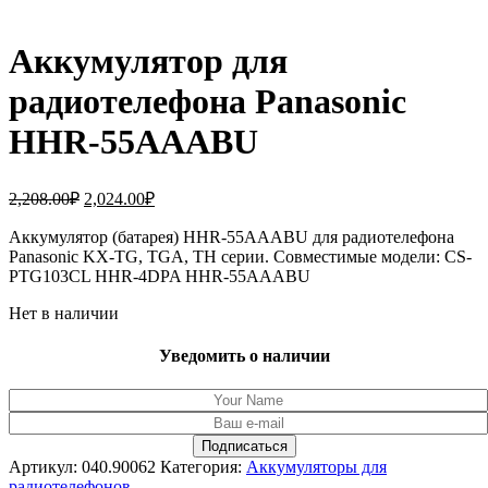
Аккумулятор для
радиотелефона Panasonic
HHR-55AAABU
Первоначальная
Текущая
2,208.00
₽
2,024.00
₽
цена
цена:
составляла
Аккумулятор (батарея) HHR-55AAABU для радиотелефона
2,024.00₽.
Panasonic KX-TG, TGA, TH серии. Совместимые модели: CS-
2,208.00₽.
PTG103CL HHR-4DPA HHR-55AAABU
Нет в наличии
Уведомить о наличии
Артикул:
040.90062
Категория:
Аккумуляторы для
радиотелефонов