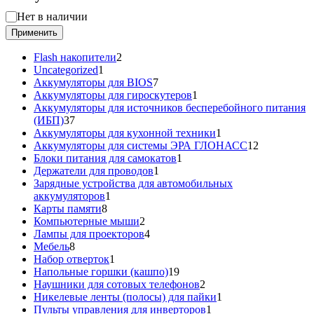
Статус
Нет в наличии
Применить
2
Flash накопители
2
1
товара
Uncategorized
1
товар
7
Аккумуляторы для BIOS
7
товаров
1
Аккумуляторы для гироскутеров
1
товар
Аккумуляторы для источников бесперебойного питания
37
(ИБП)
37
товаров
1
Аккумуляторы для кухонной техники
1
товар
12
Аккумуляторы для системы ЭРА ГЛОНАСС
12
1
товаров
Блоки питания для самокатов
1
1
товар
Держатели для проводов
1
товар
Зарядные устройства для автомобильных
1
аккумуляторов
1
8
товар
Карты памяти
8
товаров
2
Компьютерные мыши
2
товара
4
Лампы для проекторов
4
8
товара
Мебель
8
товаров
1
Набор отверток
1
товар
19
Напольные горшки (кашпо)
19
товаров
2
Наушники для сотовых телефонов
2
товара
1
Никелевые ленты (полосы) для пайки
1
1
товар
Пульты управления для инверторов
1