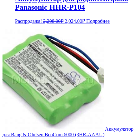
Panasonic HHR-P104
Первоначальная
Текущая
Распродажа!
2,208.00
₽
2,024.00
₽
Подробнее
цена
цена:
составляла
2,024.00₽.
2,208.00₽.
Аккумулятор
для Bang & Olufsen BeoCom 6000 (3HR-AAAU)