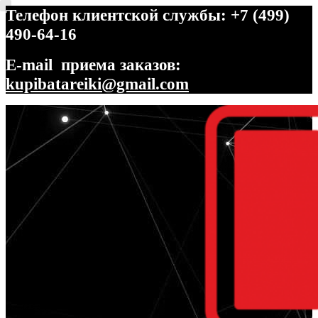
Телефон клиентской службы: +7 (499)
490-64-16
E-mail приема заказов:
kupibatareiki@gmail.com
Перейти
Перейти
к
к
навигации
содержимому