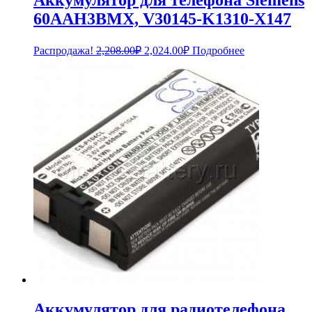
60AAH3BMX, V30145-K1310-X147
Первоначальная
Текущая
Распродажа!
2,208.00
₽
2,024.00
₽
Подробнее
цена
цена:
составляла
2,024.00₽.
2,208.00₽.
Аккумулятор для радиотелефона