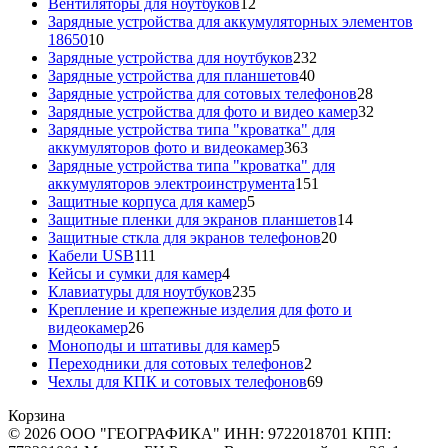
12
товара
Вентиляторы для ноутбуков
12
товаров
Зарядные устройства для аккумуляторных элементов
10
18650
10
товаров
232
Зарядные устройства для ноутбуков
232
40
товара
Зарядные устройства для планшетов
40
товаров
28
Зарядные устройства для сотовых телефонов
28
товаров
32
Зарядные устройства для фото и видео камер
32
товара
Зарядные устройства типа "кроватка" для
363
аккумуляторов фото и видеокамер
363
товара
Зарядные устройства типа "кроватка" для
151
аккумуляторов электроинструмента
151
5
товар
Защитные корпуса для камер
5
товаров
14
Защитные пленки для экранов планшетов
14
20
товаров
Защитные сткла для экранов телефонов
20
111
товаров
Кабели USB
111
товаров
4
Кейсы и сумки для камер
4
товара
235
Клавиатуры для ноутбуков
235
товаров
Крепление и крепежные изделия для фото и
26
видеокамер
26
товаров
5
Моноподы и штативы для камер
5
товаров
2
Переходники для сотовых телефонов
2
товара
69
Чехлы для КПК и сотовых телефонов
69
товаров
Корзина
© 2026 ООО "ГЕОГРАФИКА" ИНН: 9722018701 КПП: