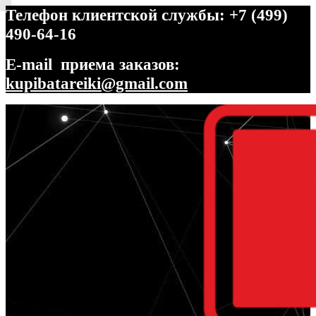
Телефон клиентской службы: +7 (499)
490-64-16
E-mail приема заказов:
kupibatareiki@gmail.com
Перейти
Перейти
к
к
навигации
содержимому