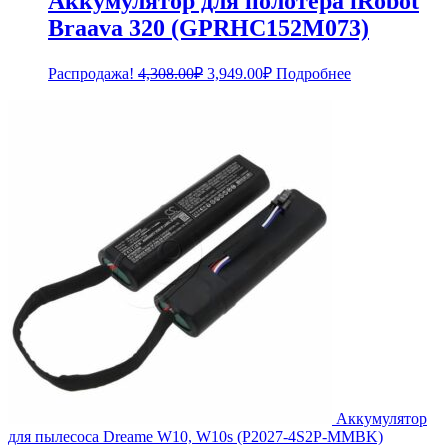
Аккумулятор для полотера iRobot
Braava 320 (GPRHC152M073)
Первоначальная
Текущая
Распродажа!
4,308.00
₽
3,949.00
₽
Подробнее
цена
цена:
составляла
3,949.00₽.
4,308.00₽.
Аккумулятор
для пылесоса Dreame W10, W10s (P2027-4S2P-MMBK)