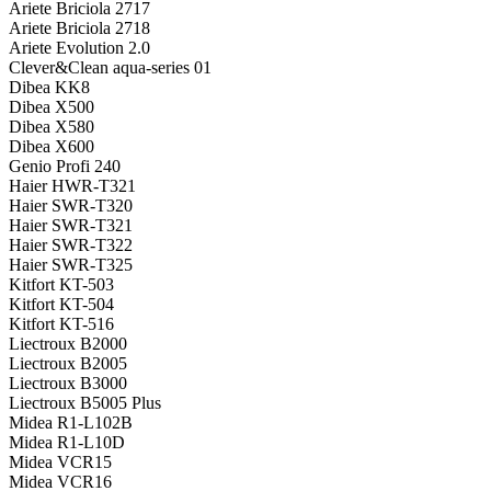
Ariete Briciola 2717
Ariete Briciola 2718
Ariete Evolution 2.0
Clever&Clean aqua-series 01
Dibea KK8
Dibea X500
Dibea X580
Dibea X600
Genio Profi 240
Haier HWR-T321
Haier SWR-T320
Haier SWR-T321
Haier SWR-T322
Haier SWR-T325
Kitfort KT-503
Kitfort KT-504
Kitfort KT-516
Liectroux B2000
Liectroux B2005
Liectroux B3000
Liectroux B5005 Plus
Midea R1-L102B
Midea R1-L10D
Midea VCR15
Midea VCR16