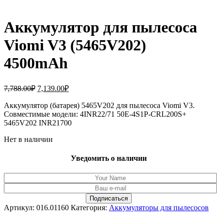
Аккумулятор для пылесоса
Viomi V3 (5465V202)
4500mAh
Первоначальная
Текущая
7,788.00
₽
7,139.00
₽
цена
цена:
составляла
Аккумулятор (батарея) 5465V202 для пылесоса Viomi V3.
7,139.00₽.
Совместимые модели: 4INR22/71 50E-4S1P-CRL200S+
7,788.00₽.
5465V202 INR21700
Нет в наличии
Уведомить о наличии
Артикул:
016.01160
Категория:
Аккумуляторы для пылесосов