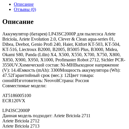
Описание
Отзывы (0)
Описание
Аккумулятор (батарея) LP43SC2000P для пылесоса Ariete
Briciola, Ariete Evolution 2.0, Clever & Clean aqua-series 01,
Dibea, Deebot, Genio Profi 240, Haier, Kitfort KT-503, KT-504,
KT-516, Liectroux B2000, B2005, B5005 Plus, B3000, Midea,
Okami S80, Panda (Lilin) X4, X500, X550, X700, X750, X800,
X850, X900, X950, X1000, Profimaster Robot 2712, Sichler PCR-
3550UV.Химический состав: Ni-MHВыходное напряжение
(V): 14.4Емкость (mAh): 3300Мощность аккумулятора (Wh):
47.52Гарантийный срок (мес.): 12Цвет товара:
синийИзготовитель: NeovoltСтрана: Россия
Совместимые модели:
AT5186005100
ECR120VX
LP43SC2000P
Данная модель подходит: Ariete Briciola 2711
Ariete Briciola 2712
Ariete Briciola 2713