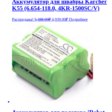
Аккумулятор для швабры Karcher
K55 (6.654-118.0, 4KR-1500SC/V)
Первоначальная
Текущая
Распродажа!
5,388.00
₽
4,939.00
₽
Подробнее
цена
цена:
составляла
4,939.00₽.
5,388.00₽.