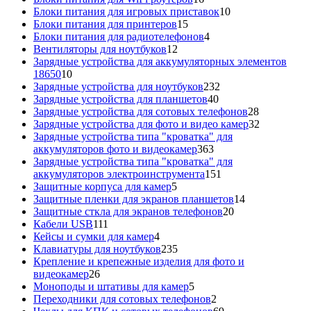
товаров
10
Блоки питания для игровых приставок
10
15
товаров
Блоки питания для принтеров
15
товаров
4
Блоки питания для радиотелефонов
4
12
товара
Вентиляторы для ноутбуков
12
товаров
Зарядные устройства для аккумуляторных элементов
10
18650
10
товаров
232
Зарядные устройства для ноутбуков
232
40
товара
Зарядные устройства для планшетов
40
товаров
28
Зарядные устройства для сотовых телефонов
28
товаров
32
Зарядные устройства для фото и видео камер
32
товара
Зарядные устройства типа "кроватка" для
363
аккумуляторов фото и видеокамер
363
товара
Зарядные устройства типа "кроватка" для
151
аккумуляторов электроинструмента
151
5
товар
Защитные корпуса для камер
5
товаров
14
Защитные пленки для экранов планшетов
14
20
товаров
Защитные сткла для экранов телефонов
20
111
товаров
Кабели USB
111
товаров
4
Кейсы и сумки для камер
4
товара
235
Клавиатуры для ноутбуков
235
товаров
Крепление и крепежные изделия для фото и
26
видеокамер
26
товаров
5
Моноподы и штативы для камер
5
товаров
2
Переходники для сотовых телефонов
2
товара
69