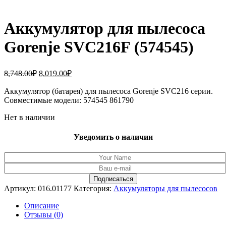
Аккумулятор для пылесоса
Gorenje SVC216F (574545)
Первоначальная
Текущая
8,748.00
₽
8,019.00
₽
цена
цена:
составляла
Аккумулятор (батарея) для пылесоса Gorenje SVC216 серии.
8,019.00₽.
Совместимые модели: 574545 861790
8,748.00₽.
Нет в наличии
Уведомить о наличии
Артикул:
016.01177
Категория:
Аккумуляторы для пылесосов
Описание
Отзывы (0)