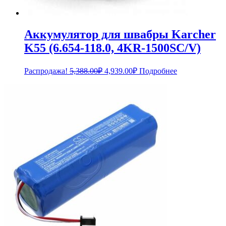
Аккумулятор для швабры Karcher
K55 (6.654-118.0, 4KR-1500SC/V)
Первоначальная
Текущая
Распродажа!
5,388.00
₽
4,939.00
₽
Подробнее
цена
цена:
составляла
4,939.00₽.
5,388.00₽.