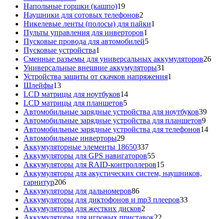
товар
19
Напольные горшки (кашпо)
19
товаров
2
Наушники для сотовых телефонов
2
товара
1
Никелевые ленты (полосы) для пайки
1
1
товар
Пульты управления для инверторов
1
товар
5
Пусковые провода для автомобилей
5
1
товаров
Пусковые устройства
1
товар
26
Сменные разъемы для универсальных аккумуляторов
26
31
то
Универсальные внешние аккумуляторы
31
товар
1
Устройства защиты от скачков напряжения
1
13
товар
Шлейфы
13
товаров
14
LCD матрицы для ноутбуков
14
5
товаров
LCD матрицы для планшетов
5
товаров
39
Автомобильные зарядные устройства для ноутбуков
39
9
тов
Автомобильные зарядные устройства для планшетов
9
тов
14
Автомобильные зарядные устройства для телефонов
14
29
то
Автомобильные инверторы
29
товаров
337
Аккумуляторные элементы 18650
337
товаров
55
Аккумуляторы для GPS навигаторов
55
товаров
15
Аккумуляторы для RAID-контроллеров
15
товаров
Аккумуляторы для акустических систем, наушников,
206
гарнитур
206
товаров
86
Аккумуляторы для дальномеров
86
товаров
33
Аккумуляторы для диктофонов и mp3 плееров
33
2
товара
Аккумуляторы для жестких дисков
2
товара
22
Аккумуляторы для игровых приставок
22