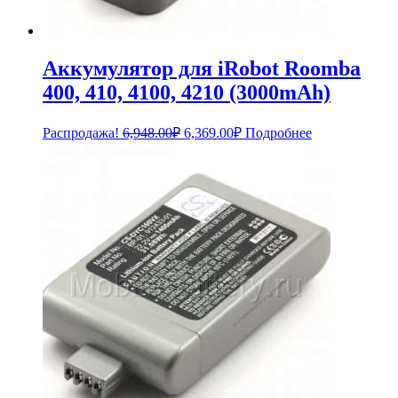
Аккумулятор для iRobot Roomba
400, 410, 4100, 4210 (3000mAh)
Первоначальная
Текущая
Распродажа!
6,948.00
₽
6,369.00
₽
Подробнее
цена
цена:
составляла
6,369.00₽.
6,948.00₽.