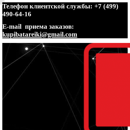
Телефон клиентской службы: +7 (499)
490-64-16
E-mail приема заказов:
kupibatareiki@gmail.com
Перейти
Перейти
к
к
навигации
содержимому