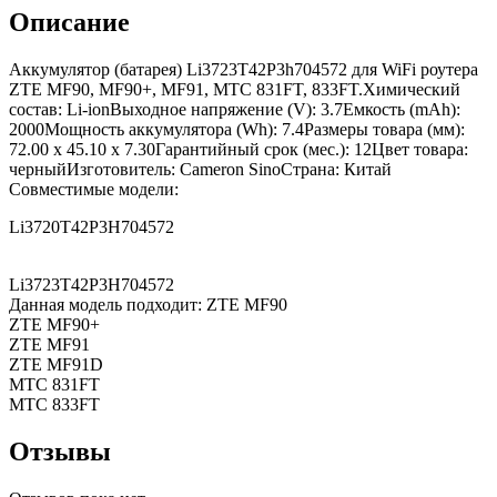
Описание
Аккумулятор (батарея) Li3723T42P3h704572 для WiFi роутера
ZTE MF90, MF90+, MF91, МТС 831FT, 833FT.Химический
состав: Li-ionВыходное напряжение (V): 3.7Емкость (mAh):
2000Мощность аккумулятора (Wh): 7.4Размеры товара (мм):
72.00 x 45.10 x 7.30Гарантийный срок (мес.): 12Цвет товара:
черныйИзготовитель: Cameron SinoСтрана: Китай
Совместимые модели:
Li3720T42P3H704572
Li3723T42P3H704572
Данная модель подходит: ZTE MF90
ZTE MF90+
ZTE MF91
ZTE MF91D
МТС 831FT
МТС 833FT
Отзывы