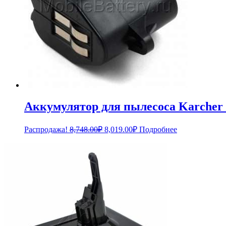
Аккумулятор для пылесоса Karcher
Первоначальная
Текущая
Распродажа!
8,748.00
₽
8,019.00
₽
Подробнее
цена
цена:
составляла
8,019.00₽.
8,748.00₽.