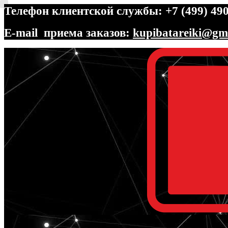
Телефон клиентской службы: +7 (499) 490
E-mail приема заказов:
kupibatareiki@gm
Перейти
Перейти
к
к
навигации
содержимому