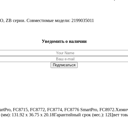
RGO, ZB серии. Совместимые модели: 2199035011
Уведомить о наличии
martPro, FC8715, FC8772, FC8774, FC8776 SmartPro, FC8972.Хими
мм): 131.92 x 36.75 x 20.18Гарантийный срок (мес.): 12Цвет то