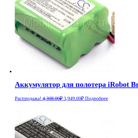
Аккумулятор для полотера iRobot 
Первоначальная
Текущая
Распродажа!
4,308.00
₽
3,949.00
₽
Подробнее
цена
цена:
составляла
3,949.00₽.
4,308.00₽.