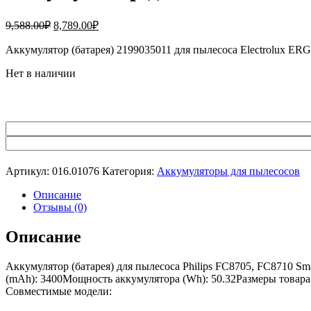
Первоначальная
Текущая
9,588.00
₽
8,789.00
₽
цена
цена:
составляла
Аккумулятор (батарея) 2199035011 для пылесоса Electrolux E
8,789.00₽.
9,588.00₽.
Нет в наличии
Артикул:
016.01076
Категория:
Аккумуляторы для пылесосов
Описание
Отзывы (0)
Описание
Аккумулятор (батарея) для пылесоса Philips FC8705, FC8710 S
(mAh): 3400Мощность аккумулятора (Wh): 50.32Размеры товара (
Совместимые модели: