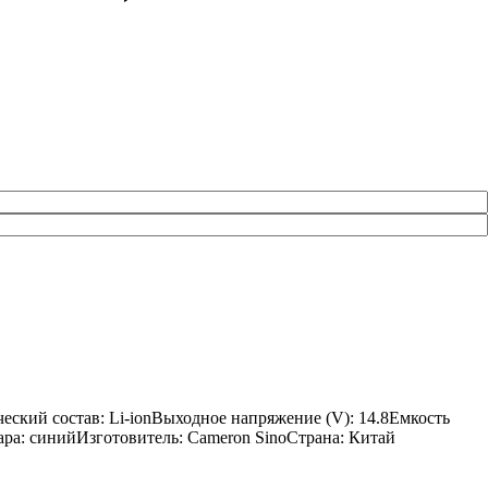
ческий состав: Li-ionВыходное напряжение (V): 14.8Емкость
вара: синийИзготовитель: Cameron SinoСтрана: Китай