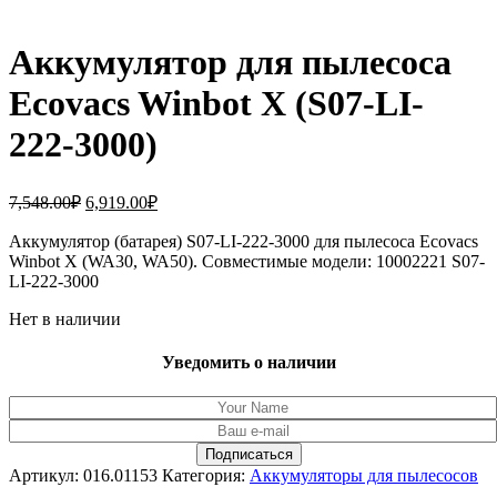
Аккумулятор для пылесоса
Ecovacs Winbot X (S07-LI-
222-3000)
Первоначальная
Текущая
7,548.00
₽
6,919.00
₽
цена
цена:
составляла
Аккумулятор (батарея) S07-LI-222-3000 для пылесоса Ecovacs
6,919.00₽.
Winbot X (WA30, WA50). Совместимые модели: 10002221 S07-
7,548.00₽.
LI-222-3000
Нет в наличии
Уведомить о наличии
Артикул:
016.01153
Категория:
Аккумуляторы для пылесосов