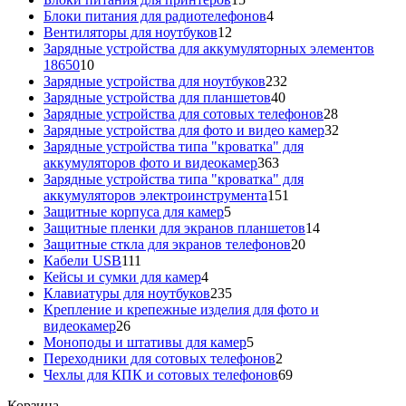
товаров
4
Блоки питания для радиотелефонов
4
12
товара
Вентиляторы для ноутбуков
12
товаров
Зарядные устройства для аккумуляторных элементов
10
18650
10
товаров
232
Зарядные устройства для ноутбуков
232
40
товара
Зарядные устройства для планшетов
40
товаров
28
Зарядные устройства для сотовых телефонов
28
товаров
32
Зарядные устройства для фото и видео камер
32
товара
Зарядные устройства типа "кроватка" для
363
аккумуляторов фото и видеокамер
363
товара
Зарядные устройства типа "кроватка" для
151
аккумуляторов электроинструмента
151
5
товар
Защитные корпуса для камер
5
товаров
14
Защитные пленки для экранов планшетов
14
20
товаров
Защитные сткла для экранов телефонов
20
111
товаров
Кабели USB
111
товаров
4
Кейсы и сумки для камер
4
товара
235
Клавиатуры для ноутбуков
235
товаров
Крепление и крепежные изделия для фото и
26
видеокамер
26
товаров
5
Моноподы и штативы для камер
5
товаров
2
Переходники для сотовых телефонов
2
товара
69
Чехлы для КПК и сотовых телефонов
69
товаров
Корзина