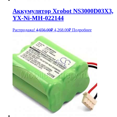
Аккумулятор Xrobot NS3000D03X3,
YX-Ni-MH-022144
Первоначальная
Текущая
Распродажа!
4,656.00
₽
4,268.00
₽
Подробнее
цена
цена:
составляла
4,268.00₽.
4,656.00₽.