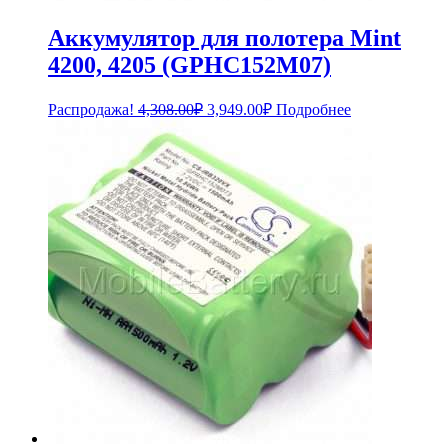
Аккумулятор для полотера Mint
4200, 4205 (GPHC152M07)
Первоначальная
Текущая
Распродажа!
4,308.00
₽
3,949.00
₽
Подробнее
цена
цена:
составляла
3,949.00₽.
4,308.00₽.