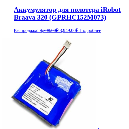
Аккумулятор для полотера iRobot
Braava 320 (GPRHC152M073)
Первоначальная
Текущая
Распродажа!
4,308.00
₽
3,949.00
₽
Подробнее
цена
цена:
составляла
3,949.00₽.
4,308.00₽.