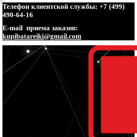
Телефон клиентской службы: +7 (499)
490-64-16
E-mail приема заказов:
kupibatareiki@gmail.com
Перейти
Перейти
к
к
навигации
содержимому