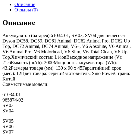
Описание
Отзывы (0)
Описание
Аккумулятор (батарея) 61034-01, SV03, SV04 для пылесоса
Dyson DC58, DC59, DC61 Animal, DC62 Animal Pro, DC62 Up
Top, DC72 Animal, DC74 Animal, V6+, V6 Absolute, V6 Animal,
V6 Animal Pro, V6 Motorhead, V6 Slim, V6 Total Clean, V6 Up
Top.Химический состав: Li-ionВыходное напряжение (V):
21.6Емкость (mAh): 2000Мощность аккумулятора (Wh):
43.2Размеры товара (мм): 130 x 90 x 45Гарантийный срок
(мес.): 12Цвет товара: серыйИзготовитель: Sino PowerСтрана:
Китай
Совместимые модели:
61034-01
965874-02
SV03
SV04
SV05
SV06
SV07