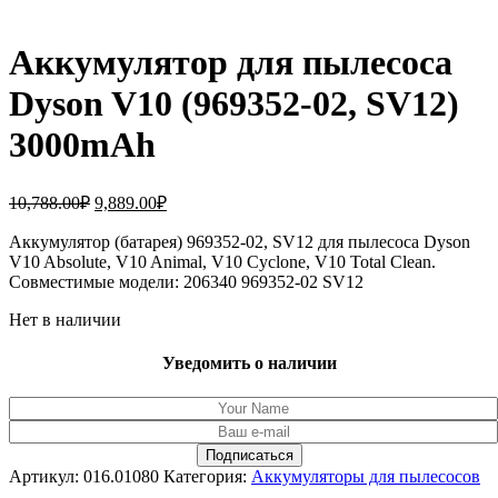
Аккумулятор для пылесоса
Dyson V10 (969352-02, SV12)
3000mAh
Первоначальная
Текущая
10,788.00
₽
9,889.00
₽
цена
цена:
составляла
Аккумулятор (батарея) 969352-02, SV12 для пылесоса Dyson
9,889.00₽.
V10 Absolute, V10 Animal, V10 Cyclone, V10 Total Clean.
10,788.00₽.
Совместимые модели: 206340 969352-02 SV12
Нет в наличии
Уведомить о наличии
Артикул:
016.01080
Категория:
Аккумуляторы для пылесосов