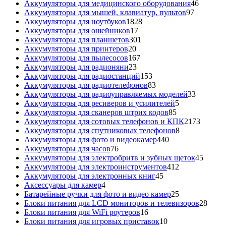
товаров
46
Аккумуляторы для медицинского оборудования
46
97
товаров
Аккумуляторы для мышей, клавиатур, пультов
97
1828
товаров
Аккумуляторы для ноутбуков
1828
17
товаров
Аккумуляторы для ошейников
17
товаров
301
Аккумуляторы для планшетов
301
20
товар
Аккумуляторы для принтеров
20
товаров
167
Аккумуляторы для пылесосов
167
23
товаров
Аккумуляторы для радионяни
23
товара
153
Аккумуляторы для радиостанций
153
товара
83
Аккумуляторы для радиотелефонов
83
товара
33
Аккумуляторы для радиоуправляемых моделей
33
5
товара
Аккумуляторы для ресиверов и усилителей
5
85
товаров
Аккумуляторы для сканеров штрих кодов
85
товаров
2173
Аккумуляторы для сотовых телефонов и КПК
2173
8
товара
Аккумуляторы для спутниковых телефонов
8
440
товаров
Аккумуляторы для фото и видеокамер
440
76
товаров
Аккумуляторы для часов
76
товаров
45
Аккумуляторы для электробритв и зубных щеток
45
412
товар
Аккумуляторы для электроинструментов
412
45
товаров
Аккумуляторы для электронных книг
45
4
товаров
Аксессуары для камер
4
товара
25
Батарейные ручки для фото и видео камер
25
товаров
28
Блоки питания для LCD мониторов и телевизоров
28
16
това
Блоки питания для WiFi роутеров
16
товаров
10
Блоки питания для игровых приставок
10