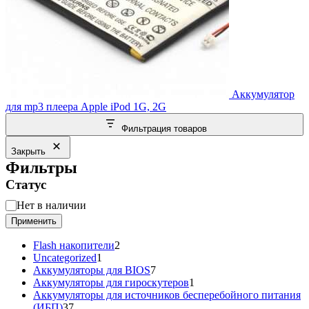
Аккумулятор
для mp3 плеера Apple iPod 1G, 2G
Фильтрация товаров
Закрыть
Фильтры
Статус
Статус
Нет в наличии
Применить
2
Flash накопители
2
1
товара
Uncategorized
1
товар
7
Аккумуляторы для BIOS
7
товаров
1
Аккумуляторы для гироскутеров
1
товар
Аккумуляторы для источников бесперебойного питания
37
(ИБП)
37