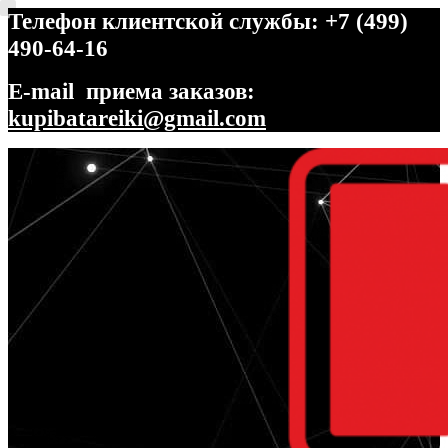
Телефон клиентской службы: +7 (499)
490-64-16
E-mail приема заказов:
kupibatareiki@gmail.com
Перейти
Перейти
к
к
навигации
содержимому