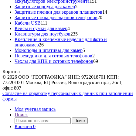
151
аккумуляторов электроинструмента
151
5
товар
Защитные корпуса для камер
5
товаров
14
Защитные пленки для экранов планшетов
14
20
товаров
Защитные сткла для экранов телефонов
20
111
товаров
Кабели USB
111
товаров
4
Кейсы и сумки для камер
4
товара
235
Клавиатуры для ноутбуков
235
товаров
Крепление и крепежные изделия для фото и
26
видеокамер
26
товаров
5
Моноподы и штативы для камер
5
товаров
2
Переходники для сотовых телефонов
2
товара
69
Чехлы для КПК и сотовых телефонов
69
товаров
Корзина
© 2026 ООО "ГЕОГРАФИКА" ИНН: 9722018701 КПП:
772201001 Москва, БЦ Россия, Волгоградский пр-т, 26с1,
офис 807
Согласие на обработку персональных данных при заполнении
формы
Моя учётная запись
Поиск
Искать:
Поиск
Корзина
0