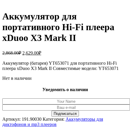
Аккумулятор для
портативного Hi-Fi плеера
xDuoo X3 Mark II
Первоначальная
Текущая
2,868.00
₽
2,629.00
₽
цена
цена:
составляла
Аккумулятор (батарея) YT653071 для портативного Hi-Fi
2,629.00₽.
плеера xDuoo X3 Mark II Совместимые модели: YT653071
2,868.00₽.
Нет в наличии
Уведомить о наличии
Артикул:
191.90030
Категория:
Аккумуляторы для
диктофонов и mp3 плееров