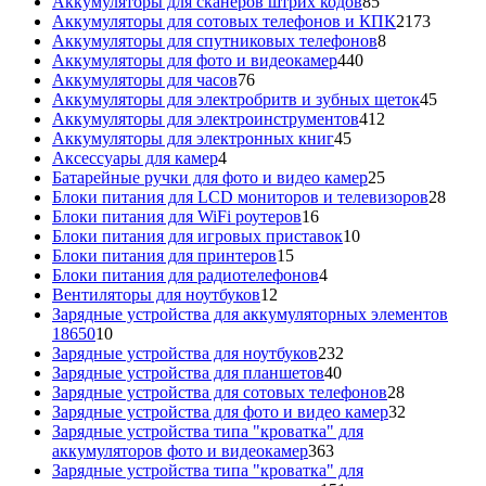
85
товаров
Аккумуляторы для сканеров штрих кодов
85
товаров
2173
Аккумуляторы для сотовых телефонов и КПК
2173
8
товара
Аккумуляторы для спутниковых телефонов
8
440
товаров
Аккумуляторы для фото и видеокамер
440
76
товаров
Аккумуляторы для часов
76
товаров
45
Аккумуляторы для электробритв и зубных щеток
45
412
товар
Аккумуляторы для электроинструментов
412
45
товаров
Аккумуляторы для электронных книг
45
4
товаров
Аксессуары для камер
4
товара
25
Батарейные ручки для фото и видео камер
25
товаров
28
Блоки питания для LCD мониторов и телевизоров
28
16
това
Блоки питания для WiFi роутеров
16
товаров
10
Блоки питания для игровых приставок
10
15
товаров
Блоки питания для принтеров
15
товаров
4
Блоки питания для радиотелефонов
4
12
товара
Вентиляторы для ноутбуков
12
товаров
Зарядные устройства для аккумуляторных элементов
10
18650
10
товаров
232
Зарядные устройства для ноутбуков
232
40
товара
Зарядные устройства для планшетов
40
товаров
28
Зарядные устройства для сотовых телефонов
28
товаров
32
Зарядные устройства для фото и видео камер
32
товара
Зарядные устройства типа "кроватка" для
363
аккумуляторов фото и видеокамер
363
товара
Зарядные устройства типа "кроватка" для