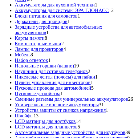
товаров
1
Аккумуляторы для кухонной техники
1
товар
12
Аккумуляторы для системы ЭРА ГЛОНАСС
12
1
товаров
Блоки питания для самокатов
1
1
товар
Держатели для проводов
1
товар
Зарядные устройства для автомобильных
1
аккумуляторов
1
8
товар
Карты памяти
8
товаров
2
Компьютерные мыши
2
товара
4
Лампы для проекторов
4
8
товара
Мебель
8
товаров
1
Набор отверток
1
товар
19
Напольные горшки (кашпо)
19
товаров
2
Наушники для сотовых телефонов
2
товара
1
Никелевые ленты (полосы) для пайки
1
1
товар
Пульты управления для инверторов
1
товар
5
Пусковые провода для автомобилей
5
1
товаров
Пусковые устройства
1
товар
26
Сменные разъемы для универсальных аккумуляторов
26
31
то
Универсальные внешние аккумуляторы
31
товар
1
Устройства защиты от скачков напряжения
1
13
товар
Шлейфы
13
товаров
14
LCD матрицы для ноутбуков
14
5
товаров
LCD матрицы для планшетов
5
товаров
39
Автомобильные зарядные устройства для ноутбуков
39
9
тов
Автомобильные зарядные устройства для планшетов
9