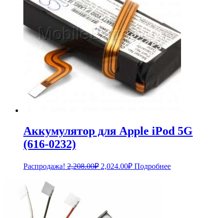
Аккумулятор для Apple iPod 5G
(616-0232)
Первоначальная
Текущая
Распродажа!
2,208.00
₽
2,024.00
₽
Подробнее
цена
цена:
составляла
2,024.00₽.
2,208.00₽.