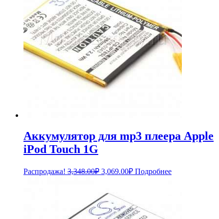
Аккумулятор для mp3 плеера Apple
iPod Touch 1G
Первоначальная
Текущая
Распродажа!
3,348.00
₽
3,069.00
₽
Подробнее
цена
цена:
составляла
3,069.00₽.
3,348.00₽.