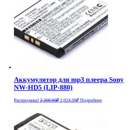
Аккумулятор для mp3 плеера Sony
NW-HD5 (LIP-880)
Первоначальная
Текущая
Распродажа!
2,208.00
₽
2,024.00
₽
Подробнее
цена
цена:
составляла
2,024.00₽.
2,208.00₽.