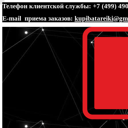
Телефон клиентской службы: +7 (499) 490
E-mail приема заказов:
kupibatareiki@gm
Перейти
Перейти
к
к
навигации
содержимому