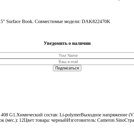
3.5″ Surface Book. Совместимые модели: DAK822470K
Уведомить о наличии
t 408 G1.Химический состав: Li-polymerВыходное напряжение (V
рок (мес.): 12Цвет товара: черныйИзготовитель: Cameron SinoСтр