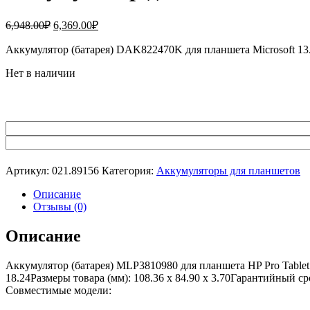
Первоначальная
Текущая
6,948.00
₽
6,369.00
₽
цена
цена:
составляла
Аккумулятор (батарея) DAK822470K для планшета Microsoft 1
6,369.00₽.
6,948.00₽.
Нет в наличии
Артикул:
021.89156
Категория:
Аккумуляторы для планшетов
Описание
Отзывы (0)
Описание
Аккумулятор (батарея) MLP3810980 для планшета HP Pro Table
18.24Размеры товара (мм): 108.36 x 84.90 x 3.70Гарантийный с
Совместимые модели: