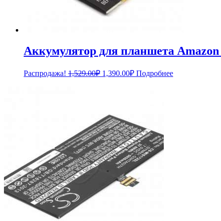
Аккумулятор для планшета Amazon K
Первоначальная
Текущая
Распродажа!
1,529.00
₽
1,390.00
₽
Подробнее
цена
цена:
составляла
1,390.00₽.
1,529.00₽.