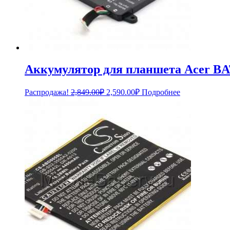
Аккумулятор для планшета Acer BA
Первоначальная
Текущая
Распродажа!
2,849.00
₽
2,590.00
₽
Подробнее
цена
цена:
составляла
2,590.00₽.
2,849.00₽.