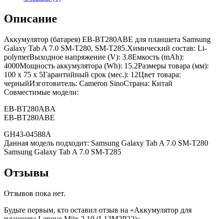
Описание
Аккумулятор (батарея) EB-BT280ABE для планшета Samsung
Galaxy Tab A 7.0 SM-T280, SM-T285.Химический состав: Li-
polymerВыходное напряжение (V): 3.8Емкость (mAh):
4000Мощность аккумулятора (Wh): 15.2Размеры товара (мм):
100 x 75 x 5Гарантийный срок (мес.): 12Цвет товара:
черныйИзготовитель: Cameron SinoСтрана: Китай
Совместимые модели:
EB-BT280ABA
EB-BT280ABE
GH43-04588A
Данная модель подходит: Samsung Galaxy Tab A 7.0 SM-T280
Samsung Galaxy Tab A 7.0 SM-T285
Отзывы
Отзывов пока нет.
Будьте первым, кто оставил отзыв на «Аккумулятор для
планшета Lenovo Miix 2 10 (L13M2P22)»