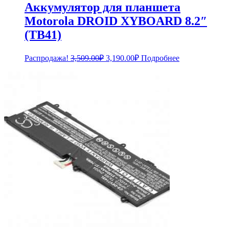
Аккумулятор для планшета
Motorola DROID XYBOARD 8.2″
(TB41)
Первоначальная
Текущая
Распродажа!
3,509.00
₽
3,190.00
₽
Подробнее
цена
цена:
составляла
3,190.00₽.
3,509.00₽.