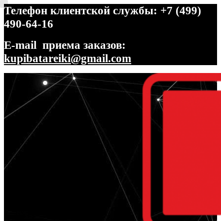
Телефон клиентской службы: +7 (499)
490-64-16
E-mail приема заказов:
kupibatareiki@gmail.com
Перейти
Перейти
к
к
навигации
содержимому