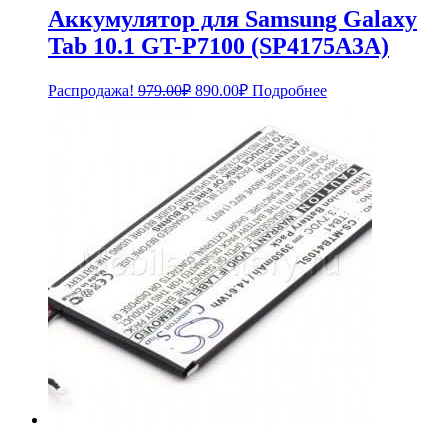
Аккумулятор для Samsung Galaxy
Tab 10.1 GT-P7100 (SP4175A3A)
Первоначальная
Текущая
Распродажа!
979.00
₽
890.00
₽
Подробнее
цена
цена:
составляла
890.00₽.
979.00₽.