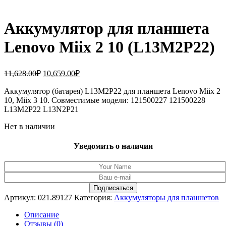
Аккумулятор для планшета
Lenovo Miix 2 10 (L13M2P22)
Первоначальная
Текущая
11,628.00
₽
10,659.00
₽
цена
цена:
составляла
Аккумулятор (батарея) L13M2P22 для планшета Lenovo Miix 2
10,659.00₽.
10, Miix 3 10. Совместимые модели: 121500227 121500228
11,628.00₽.
L13M2P22 L13N2P21
Нет в наличии
Уведомить о наличии
Артикул:
021.89127
Категория:
Аккумуляторы для планшетов
Описание
Отзывы (0)