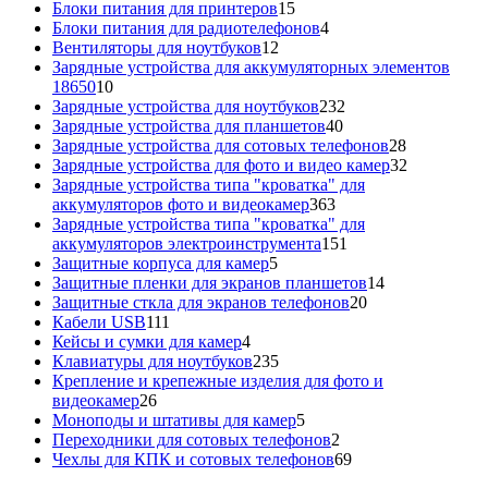
15
товаров
Блоки питания для принтеров
15
товаров
4
Блоки питания для радиотелефонов
4
12
товара
Вентиляторы для ноутбуков
12
товаров
Зарядные устройства для аккумуляторных элементов
10
18650
10
товаров
232
Зарядные устройства для ноутбуков
232
40
товара
Зарядные устройства для планшетов
40
товаров
28
Зарядные устройства для сотовых телефонов
28
товаров
32
Зарядные устройства для фото и видео камер
32
товара
Зарядные устройства типа "кроватка" для
363
аккумуляторов фото и видеокамер
363
товара
Зарядные устройства типа "кроватка" для
151
аккумуляторов электроинструмента
151
5
товар
Защитные корпуса для камер
5
товаров
14
Защитные пленки для экранов планшетов
14
20
товаров
Защитные сткла для экранов телефонов
20
111
товаров
Кабели USB
111
товаров
4
Кейсы и сумки для камер
4
товара
235
Клавиатуры для ноутбуков
235
товаров
Крепление и крепежные изделия для фото и
26
видеокамер
26
товаров
5
Моноподы и штативы для камер
5
товаров
2
Переходники для сотовых телефонов
2
товара
69
Чехлы для КПК и сотовых телефонов
69
товаров