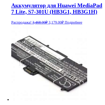
Аккумулятор для Huawei MediaPad
7 Lite, S7-301U (HB3G1, HB3G1H)
Первоначальная
Текущая
Распродажа!
3,468.00
₽
3,179.00
₽
Подробнее
цена
цена:
составляла
3,179.00₽.
3,468.00₽.