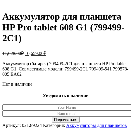
Аккумулятор для планшета
HP Pro tablet 608 G1 (799499-
2C1)
Первоначальная
Текущая
11,628.00
₽
10,659.00
₽
цена
цена:
составляла
Аккумулятор (батарея) 799499-2C1 для планшета HP Pro tablet
10,659.00₽.
608 G1. Совместимые модели: 799499-2C1 799499-541 799578-
11,628.00₽.
005 EA02
Нет в наличии
Уведомить о наличии
Артикул:
021.89224
Категория:
Аккумуляторы для планшетов