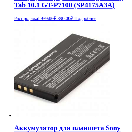
Tab 10.1 GT-P7100 (SP4175A3A)
Первоначальная
Текущая
Распродажа!
979.00
₽
890.00
₽
Подробнее
цена
цена:
составляла
890.00₽.
979.00₽.
Аккумулятор для планшета Sony