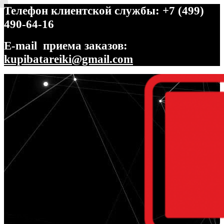
Телефон клиентской службы: +7 (499)
490-64-16
E-mail приема заказов:
kupibatareiki@gmail.com
Перейти
Перейти
к
к
навигации
содержимому