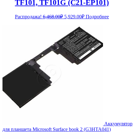
TF101, TF101G (C21-EP101)
Первоначальная
Текущая
Распродажа!
6,468.00
₽
5,929.00
₽
Подробнее
цена
цена:
составляла
5,929.00₽.
6,468.00₽.
Аккумулятор
для планшета Microsoft Surface book 2 (G3HTA041)