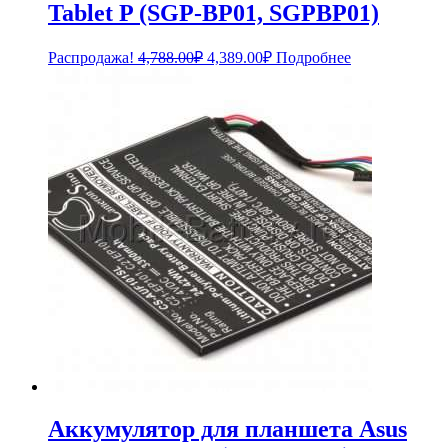
Tablet P (SGP-BP01, SGPBP01)
Первоначальная
Текущая
Распродажа!
4,788.00
₽
4,389.00
₽
Подробнее
цена
цена:
составляла
4,389.00₽.
4,788.00₽.
Аккумулятор для планшета Asus