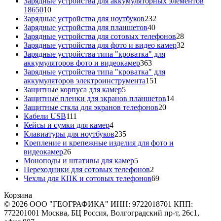
товаров
Зарядные устройства для аккумуляторных элементов
10
18650
10
товаров
232
Зарядные устройства для ноутбуков
232
40
товара
Зарядные устройства для планшетов
40
товаров
28
Зарядные устройства для сотовых телефонов
28
товаров
32
Зарядные устройства для фото и видео камер
32
товара
Зарядные устройства типа "кроватка" для
363
аккумуляторов фото и видеокамер
363
товара
Зарядные устройства типа "кроватка" для
151
аккумуляторов электроинструмента
151
5
товар
Защитные корпуса для камер
5
товаров
14
Защитные пленки для экранов планшетов
14
20
товаров
Защитные сткла для экранов телефонов
20
111
товаров
Кабели USB
111
товаров
4
Кейсы и сумки для камер
4
товара
235
Клавиатуры для ноутбуков
235
товаров
Крепление и крепежные изделия для фото и
26
видеокамер
26
товаров
5
Моноподы и штативы для камер
5
товаров
2
Переходники для сотовых телефонов
2
товара
69
Чехлы для КПК и сотовых телефонов
69
товаров
Корзина
© 2026 ООО "ГЕОГРАФИКА" ИНН: 9722018701 КПП:
772201001 Москва, БЦ Россия, Волгоградский пр-т, 26с1,