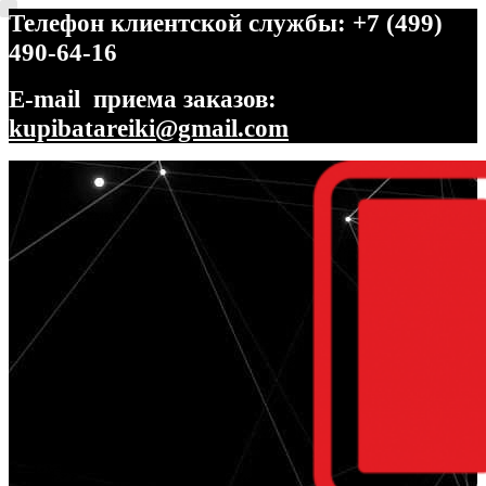
Телефон клиентской службы: +7 (499)
490-64-16
E-mail приема заказов:
kupibatareiki@gmail.com
Перейти
Перейти
к
к
навигации
содержимому