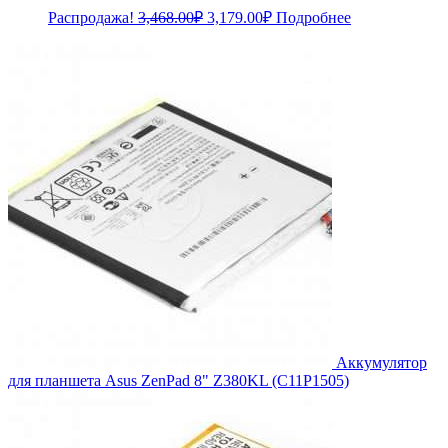
Первоначальная
Текущая
Распродажа!
3,468.00
₽
3,179.00
₽
Подробнее
цена
цена:
составляла
3,179.00₽.
3,468.00₽.
Аккумулятор
для планшета Asus ZenPad 8" Z380KL (C11P1505)