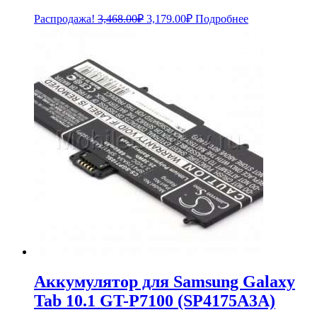
Первоначальная
Текущая
Распродажа!
3,468.00
₽
3,179.00
₽
Подробнее
цена
цена:
составляла
3,179.00₽.
3,468.00₽.
Аккумулятор для Samsung Galaxy
Tab 10.1 GT-P7100 (SP4175A3A)