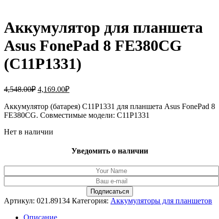
Аккумулятор для планшета
Asus FonePad 8 FE380CG
(C11P1331)
Первоначальная
Текущая
4,548.00
₽
4,169.00
₽
цена
цена:
составляла
Аккумулятор (батарея) C11P1331 для планшета Asus FonePad 8
4,169.00₽.
FE380CG. Совместимые модели: C11P1331
4,548.00₽.
Нет в наличии
Уведомить о наличии
Артикул:
021.89134
Категория:
Аккумуляторы для планшетов
Описание