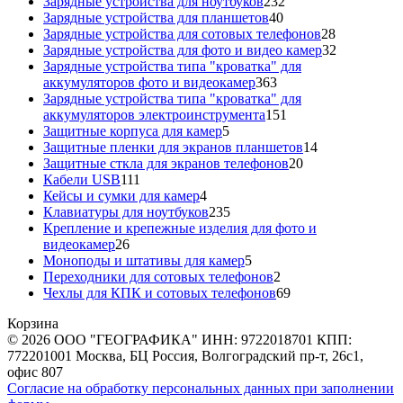
товаров
232
Зарядные устройства для ноутбуков
232
40
товара
Зарядные устройства для планшетов
40
товаров
28
Зарядные устройства для сотовых телефонов
28
товаров
32
Зарядные устройства для фото и видео камер
32
товара
Зарядные устройства типа "кроватка" для
363
аккумуляторов фото и видеокамер
363
товара
Зарядные устройства типа "кроватка" для
151
аккумуляторов электроинструмента
151
5
товар
Защитные корпуса для камер
5
товаров
14
Защитные пленки для экранов планшетов
14
20
товаров
Защитные сткла для экранов телефонов
20
111
товаров
Кабели USB
111
товаров
4
Кейсы и сумки для камер
4
товара
235
Клавиатуры для ноутбуков
235
товаров
Крепление и крепежные изделия для фото и
26
видеокамер
26
товаров
5
Моноподы и штативы для камер
5
товаров
2
Переходники для сотовых телефонов
2
товара
69
Чехлы для КПК и сотовых телефонов
69
товаров
Корзина
© 2026 ООО "ГЕОГРАФИКА" ИНН: 9722018701 КПП:
772201001 Москва, БЦ Россия, Волгоградский пр-т, 26с1,
офис 807
Согласие на обработку персональных данных при заполнении