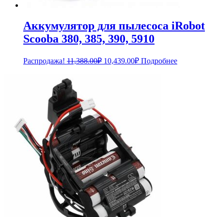
Аккумулятор для пылесоса iRobot
Scooba 380, 385, 390, 5910
Первоначальная
Текущая
Распродажа!
11,388.00
₽
10,439.00
₽
Подробнее
цена
цена:
составляла
10,439.00₽.
11,388.00₽.