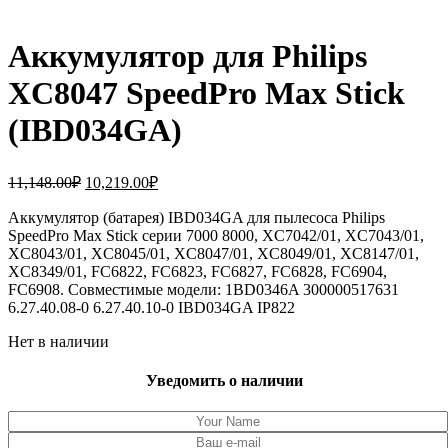
Аккумулятор для Philips
XC8047 SpeedPro Max Stick
(IBD034GA)
Первоначальная
Текущая
11,148.00
₽
10,219.00
₽
цена
цена:
составляла
Аккумулятор (батарея) IBD034GA для пылесоса Philips
10,219.00₽.
SpeedPro Max Stick серии 7000 8000, XC7042/01, XC7043/01,
11,148.00₽.
XC8043/01, XC8045/01, XC8047/01, XC8049/01, XC8147/01,
XC8349/01, FC6822, FC6823, FC6827, FC6828, FC6904,
FC6908. Совместимые модели: 1BD0346A 300000517631
6.27.40.08-0 6.27.40.10-0 IBD034GA IP822
Нет в наличии
Уведомить о наличии