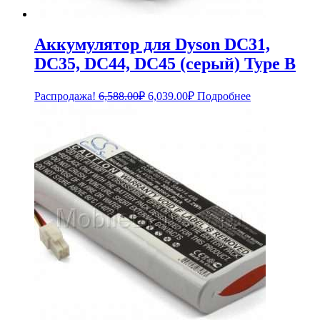
Аккумулятор для Dyson DC31,
DC35, DC44, DC45 (серый) Type B
Первоначальная
Текущая
Распродажа!
6,588.00
₽
6,039.00
₽
Подробнее
цена
цена:
составляла
6,039.00₽.
6,588.00₽.