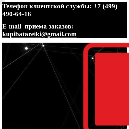
Телефон клиентской службы: +7 (499)
490-64-16
E-mail приема заказов:
kupibatareiki@gmail.com
Перейти
Перейти
к
к
навигации
содержимому