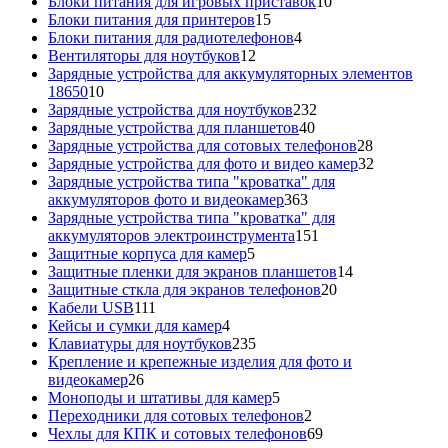
товаров
10
Блоки питания для игровых приставок
10
15
товаров
Блоки питания для принтеров
15
товаров
4
Блоки питания для радиотелефонов
4
12
товара
Вентиляторы для ноутбуков
12
товаров
Зарядные устройства для аккумуляторных элементов
10
18650
10
товаров
232
Зарядные устройства для ноутбуков
232
40
товара
Зарядные устройства для планшетов
40
товаров
28
Зарядные устройства для сотовых телефонов
28
товаров
32
Зарядные устройства для фото и видео камер
32
товара
Зарядные устройства типа "кроватка" для
363
аккумуляторов фото и видеокамер
363
товара
Зарядные устройства типа "кроватка" для
151
аккумуляторов электроинструмента
151
5
товар
Защитные корпуса для камер
5
товаров
14
Защитные пленки для экранов планшетов
14
20
товаров
Защитные сткла для экранов телефонов
20
111
товаров
Кабели USB
111
товаров
4
Кейсы и сумки для камер
4
товара
235
Клавиатуры для ноутбуков
235
товаров
Крепление и крепежные изделия для фото и
26
видеокамер
26
товаров
5
Моноподы и штативы для камер
5
товаров
2
Переходники для сотовых телефонов
2
товара
69
Чехлы для КПК и сотовых телефонов
69