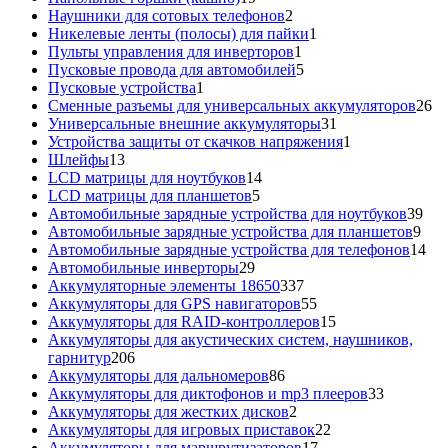
товаров
2
Наушники для сотовых телефонов
2
товара
1
Никелевые ленты (полосы) для пайки
1
1
товар
Пульты управления для инверторов
1
товар
5
Пусковые провода для автомобилей
5
1
товаров
Пусковые устройства
1
товар
26
Сменные разъемы для универсальных аккумуляторов
26
31
то
Универсальные внешние аккумуляторы
31
товар
1
Устройства защиты от скачков напряжения
1
13
товар
Шлейфы
13
товаров
14
LCD матрицы для ноутбуков
14
5
товаров
LCD матрицы для планшетов
5
товаров
39
Автомобильные зарядные устройства для ноутбуков
39
9
тов
Автомобильные зарядные устройства для планшетов
9
тов
14
Автомобильные зарядные устройства для телефонов
14
29
то
Автомобильные инверторы
29
товаров
337
Аккумуляторные элементы 18650
337
товаров
55
Аккумуляторы для GPS навигаторов
55
товаров
15
Аккумуляторы для RAID-контроллеров
15
товаров
Аккумуляторы для акустических систем, наушников,
206
гарнитур
206
товаров
86
Аккумуляторы для дальномеров
86
товаров
33
Аккумуляторы для диктофонов и mp3 плееров
33
2
товара
Аккумуляторы для жестких дисков
2
товара
22
Аккумуляторы для игровых приставок
22
17
товара
Аккумуляторы для маршрутизаторов
17