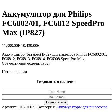
Аккумулятор для Philips
FC6802/01, FC6812 SpeedPro
Max (IP827)
Первоначальная
Текущая
11,388.00
₽
10,439.00
₽
цена
цена:
составляла
Аккумулятор (батарея) IP827 для пылесоса Philips FC6802/01,
10,439.00₽.
FC6812, FC6813, FC6814, FC6908 SpeedPro Max.
11,388.00₽.
Совместимые модели: IP827
Нет в наличии
Уведомить о наличии
Артикул:
016.01169
Категория:
Аккумуляторы для пылесосов