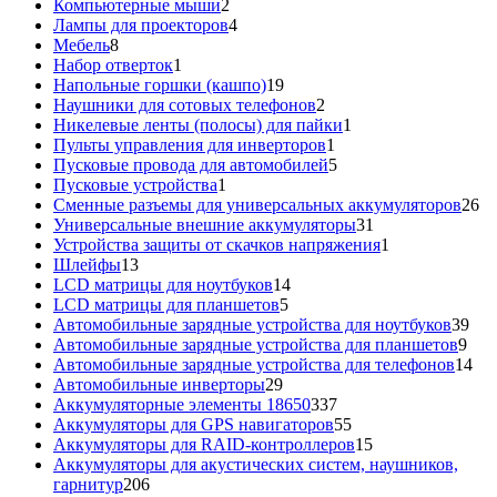
товаров
2
Компьютерные мыши
2
товара
4
Лампы для проекторов
4
8
товара
Мебель
8
товаров
1
Набор отверток
1
товар
19
Напольные горшки (кашпо)
19
товаров
2
Наушники для сотовых телефонов
2
товара
1
Никелевые ленты (полосы) для пайки
1
1
товар
Пульты управления для инверторов
1
товар
5
Пусковые провода для автомобилей
5
1
товаров
Пусковые устройства
1
товар
26
Сменные разъемы для универсальных аккумуляторов
26
31
то
Универсальные внешние аккумуляторы
31
товар
1
Устройства защиты от скачков напряжения
1
13
товар
Шлейфы
13
товаров
14
LCD матрицы для ноутбуков
14
5
товаров
LCD матрицы для планшетов
5
товаров
39
Автомобильные зарядные устройства для ноутбуков
39
9
тов
Автомобильные зарядные устройства для планшетов
9
тов
14
Автомобильные зарядные устройства для телефонов
14
29
то
Автомобильные инверторы
29
товаров
337
Аккумуляторные элементы 18650
337
товаров
55
Аккумуляторы для GPS навигаторов
55
товаров
15
Аккумуляторы для RAID-контроллеров
15
товаров
Аккумуляторы для акустических систем, наушников,
206
гарнитур
206