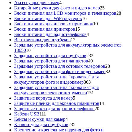
4
товаров
Аксессуары для камер
4
товара
25
Батарейные ручки для фото и видео камер
25
товаров
28
Блоки питания для LCD мониторов и телевизоров
28
16
това
Блоки питания для WiFi роутеров
16
товаров
10
Блоки питания для игровых приставок
10
15
товаров
Блоки питания для принтеров
15
товаров
4
Блоки питания для радиотелефонов
4
12
товара
Вентиляторы для ноутбуков
12
товаров
Зарядные устройства для аккумуляторных элементов
10
18650
10
товаров
232
Зарядные устройства для ноутбуков
232
40
товара
Зарядные устройства для планшетов
40
товаров
28
Зарядные устройства для сотовых телефонов
28
товаров
32
Зарядные устройства для фото и видео камер
32
товара
Зарядные устройства типа "кроватка" для
363
аккумуляторов фото и видеокамер
363
товара
Зарядные устройства типа "кроватка" для
151
аккумуляторов электроинструмента
151
5
товар
Защитные корпуса для камер
5
товаров
14
Защитные пленки для экранов планшетов
14
20
товаров
Защитные сткла для экранов телефонов
20
111
товаров
Кабели USB
111
товаров
4
Кейсы и сумки для камер
4
товара
235
Клавиатуры для ноутбуков
235
товаров
Крепление и крепежные изделия для фото и