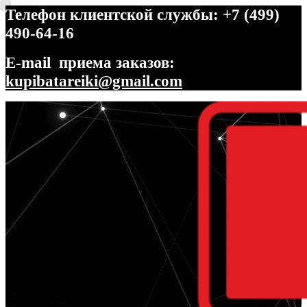
Телефон клиентской службы: +7 (499)
490-64-16
E-mail приема заказов:
kupibatareiki@gmail.com
Перейти
Перейти
к
к
навигации
содержимому