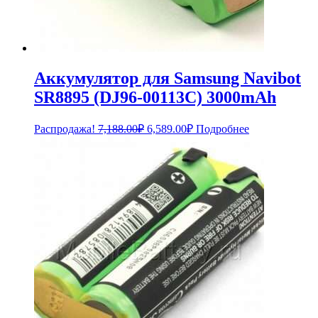
Аккумулятор для Samsung Navibot
SR8895 (DJ96-00113С) 3000mAh
Первоначальная
Текущая
Распродажа!
7,188.00
₽
6,589.00
₽
Подробнее
цена
цена:
составляла
6,589.00₽.
7,188.00₽.