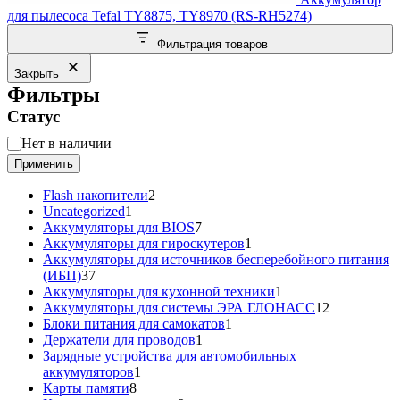
для пылесоса Tefal TY8875, TY8970 (RS-RH5274)
Фильтрация товаров
Закрыть
Фильтры
Статус
Статус
Нет в наличии
Применить
2
Flash накопители
2
1
товара
Uncategorized
1
товар
7
Аккумуляторы для BIOS
7
товаров
1
Аккумуляторы для гироскутеров
1
товар
Аккумуляторы для источников бесперебойного питания
37
(ИБП)
37
товаров
1
Аккумуляторы для кухонной техники
1
товар
12
Аккумуляторы для системы ЭРА ГЛОНАСС
12
1
товаров
Блоки питания для самокатов
1
1
товар
Держатели для проводов
1
товар
Зарядные устройства для автомобильных
1
аккумуляторов
1
8
товар
Карты памяти
8