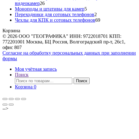
26
видеокамер
26
товаров
5
Моноподы и штативы для камер
5
товаров
2
Переходники для сотовых телефонов
2
товара
69
Чехлы для КПК и сотовых телефонов
69
товаров
Корзина
© 2026 ООО "ГЕОГРАФИКА" ИНН: 9722018701 КПП:
772201001 Москва, БЦ Россия, Волгоградский пр-т, 26с1,
офис 807
Согласие на обработку персональных данных при заполнении
формы
Моя учётная запись
Поиск
Искать:
Поиск
Корзина
0
-->