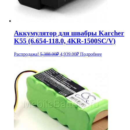
Аккумулятор для швабры Karcher
K55 (6.654-118.0, 4KR-1500SC/V)
Первоначальная
Текущая
Распродажа!
5,388.00
₽
4,939.00
₽
Подробнее
цена
цена:
составляла
4,939.00₽.
5,388.00₽.