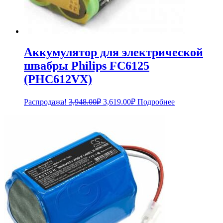
Аккумулятор для электрической
швабры Philips FC6125
(PHC612VX)
Первоначальная
Текущая
Распродажа!
3,948.00
₽
3,619.00
₽
Подробнее
цена
цена:
составляла
3,619.00₽.
3,948.00₽.