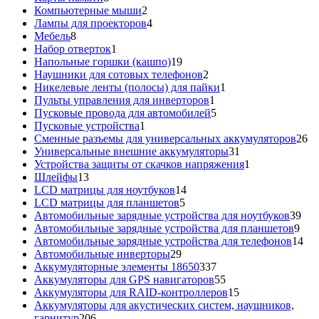
товаров
2
Компьютерные мыши
2
товара
4
Лампы для проекторов
4
8
товара
Мебель
8
товаров
1
Набор отверток
1
товар
19
Напольные горшки (кашпо)
19
товаров
2
Наушники для сотовых телефонов
2
товара
1
Никелевые ленты (полосы) для пайки
1
1
товар
Пульты управления для инверторов
1
товар
5
Пусковые провода для автомобилей
5
1
товаров
Пусковые устройства
1
товар
26
Сменные разъемы для универсальных аккумуляторов
26
31
то
Универсальные внешние аккумуляторы
31
товар
1
Устройства защиты от скачков напряжения
1
13
товар
Шлейфы
13
товаров
14
LCD матрицы для ноутбуков
14
5
товаров
LCD матрицы для планшетов
5
товаров
39
Автомобильные зарядные устройства для ноутбуков
39
9
тов
Автомобильные зарядные устройства для планшетов
9
тов
14
Автомобильные зарядные устройства для телефонов
14
29
то
Автомобильные инверторы
29
товаров
337
Аккумуляторные элементы 18650
337
товаров
55
Аккумуляторы для GPS навигаторов
55
товаров
15
Аккумуляторы для RAID-контроллеров
15
товаров
Аккумуляторы для акустических систем, наушников,
206
гарнитур
206