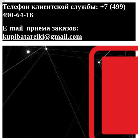
Телефон клиентской службы: +7 (499)
490-64-16
E-mail приема заказов:
kupibatareiki@gmail.com
Перейти
Перейти
к
к
навигации
содержимому