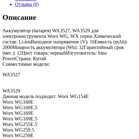
Отзывы (0)
Описание
Аккумулятор (батарея) WA3527, WA3529 для
электроинструмента Worx WG, WX серии.Химический
состав: Li-ionВыходное напряжение (V): 16Емкость (mAh):
2000Мощность аккумулятора (Wh): 32Гарантийный срок
(мес.): 12Цвет товара: черныйИзготовитель: Sino
PowerСтрана: Китай
Совместимые модели:
WA3527
WA3529
Данная модель подходит: Worx WG154E
Worx WG160E
Worx WG160E.5
Worx WG169E
Worx WG169E.5
Worx WG255E.5
Worx WG259.5
Worx WG259E