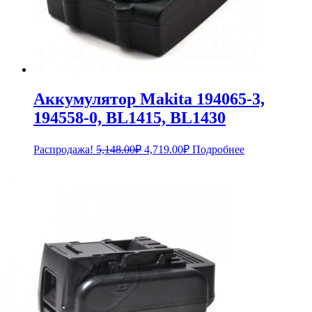
Аккумулятор Makita 194065-3,
194558-0, BL1415, BL1430
Первоначальная
Текущая
Распродажа!
5,148.00
₽
4,719.00
₽
Подробнее
цена
цена:
составляла
4,719.00₽.
5,148.00₽.