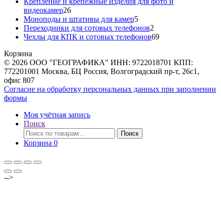
товаров
Крепление и крепежные изделия для фото и
26
видеокамер
26
товаров
5
Моноподы и штативы для камер
5
товаров
2
Переходники для сотовых телефонов
2
товара
69
Чехлы для КПК и сотовых телефонов
69
товаров
Корзина
© 2026 ООО "ГЕОГРАФИКА" ИНН: 9722018701 КПП:
772201001 Москва, БЦ Россия, Волгоградский пр-т, 26с1,
офис 807
Согласие на обработку персональных данных при заполнении
формы
Моя учётная запись
Поиск
Искать:
Поиск
Корзина
0
-->