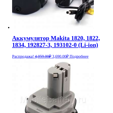
Аккумулятор Makita 1820, 1822,
1834, 192827-3, 193102-0 (Li-ion)
Первоначальная
Текущая
Распродажа!
4,059.00
₽
3,690.00
₽
Подробнее
цена
цена:
составляла
3,690.00₽.
4,059.00₽.