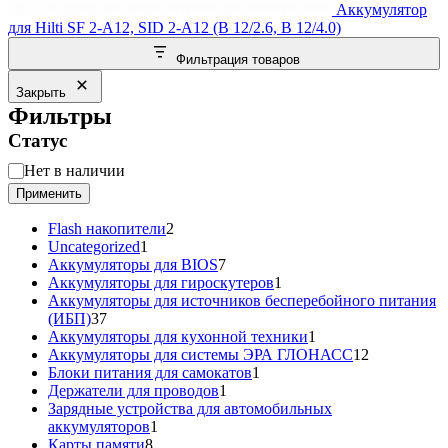
Аккумулятор
для Hilti SF 2-A12, SID 2-A12 (B 12/2.6, B 12/4.0)
Фильтрация товаров
Закрыть
Фильтры
Статус
Статус
Нет в наличии
Применить
2
Flash накопители
2
1
товара
Uncategorized
1
товар
7
Аккумуляторы для BIOS
7
товаров
1
Аккумуляторы для гироскутеров
1
товар
Аккумуляторы для источников бесперебойного питания
37
(ИБП)
37
товаров
1
Аккумуляторы для кухонной техники
1
товар
12
Аккумуляторы для системы ЭРА ГЛОНАСС
12
1
товаров
Блоки питания для самокатов
1
1
товар
Держатели для проводов
1
товар
Зарядные устройства для автомобильных
1
аккумуляторов
1
8
товар
Карты памяти
8