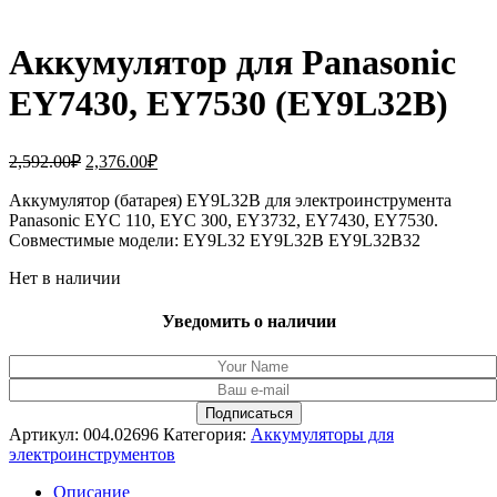
Аккумулятор для Panasonic
EY7430, EY7530 (EY9L32B)
Первоначальная
Текущая
2,592.00
₽
2,376.00
₽
цена
цена:
составляла
Аккумулятор (батарея) EY9L32B для электроинструмента
2,376.00₽.
Panasonic EYC 110, EYC 300, EY3732, EY7430, EY7530.
2,592.00₽.
Совместимые модели: EY9L32 EY9L32B EY9L32B32
Нет в наличии
Уведомить о наличии
Артикул:
004.02696
Категория:
Аккумуляторы для
электроинструментов
Описание