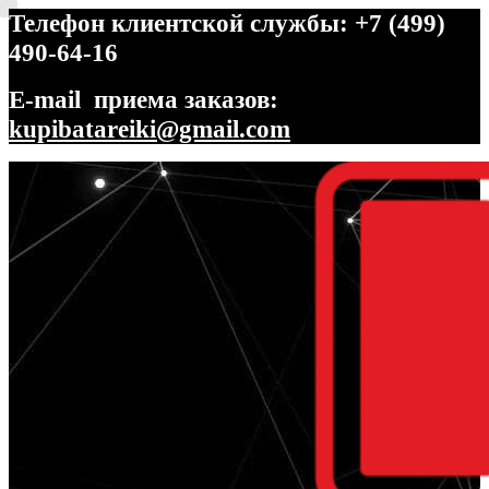
Телефон клиентской службы: +7 (499)
490-64-16
E-mail приема заказов:
kupibatareiki@gmail.com
Перейти
Перейти
к
к
навигации
содержимому