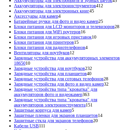
товаров
45
Аккумуляторы для электробритв и зубных щеток
45
412
товар
Аккумуляторы для электроинструментов
412
45
товаров
Аккумуляторы для электронных книг
45
4
товаров
Аксессуары для камер
4
товара
25
Батарейные ручки для фото и видео камер
25
товаров
28
Блоки питания для LCD мониторов и телевизоров
28
16
това
Блоки питания для WiFi роутеров
16
товаров
10
Блоки питания для игровых приставок
10
15
товаров
Блоки питания для принтеров
15
товаров
4
Блоки питания для радиотелефонов
4
12
товара
Вентиляторы для ноутбуков
12
товаров
Зарядные устройства для аккумуляторных элементов
10
18650
10
товаров
232
Зарядные устройства для ноутбуков
232
40
товара
Зарядные устройства для планшетов
40
товаров
28
Зарядные устройства для сотовых телефонов
28
товаров
32
Зарядные устройства для фото и видео камер
32
товара
Зарядные устройства типа "кроватка" для
363
аккумуляторов фото и видеокамер
363
товара
Зарядные устройства типа "кроватка" для
151
аккумуляторов электроинструмента
151
5
товар
Защитные корпуса для камер
5
товаров
14
Защитные пленки для экранов планшетов
14
20
товаров
Защитные сткла для экранов телефонов
20
111
товаров
Кабели USB
111