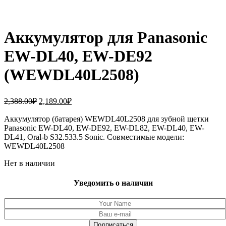
Аккумулятор для Panasonic
EW-DL40, EW-DE92
(WEWDL40L2508)
Первоначальная
Текущая
2,388.00
₽
2,189.00
₽
цена
цена:
составляла
Аккумулятор (батарея) WEWDL40L2508 для зубной щетки
2,189.00₽.
Panasonic EW-DL40, EW-DE92, EW-DL82, EW-DL40, EW-
2,388.00₽.
DL41, Oral-b S32.533.5 Sonic. Совместимые модели:
WEWDL40L2508
Нет в наличии
Уведомить о наличии