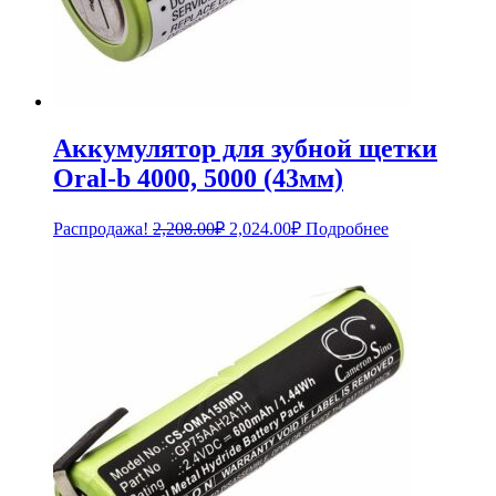
Аккумулятор для зубной щетки
Oral-b 4000, 5000 (43мм)
Первоначальная
Текущая
Распродажа!
2,208.00
₽
2,024.00
₽
Подробнее
цена
цена:
составляла
2,024.00₽.
2,208.00₽.