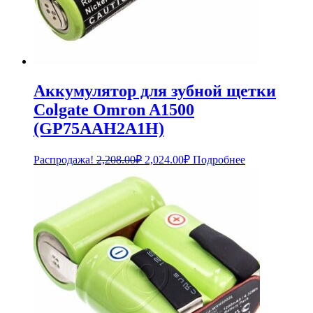
Аккумулятор для зубной щетки
Colgate Omron A1500
(GP75AAH2A1H)
Первоначальная
Текущая
Распродажа!
2,208.00
₽
2,024.00
₽
Подробнее
цена
цена:
составляла
2,024.00₽.
2,208.00₽.