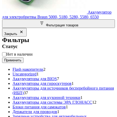
Аккумулятор
для электробритвы Braun 5000, 5180, 5280, 5580, 6550
Фильтрация товаров
Закрыть
Фильтры
Статус
Статус
Нет в наличии
Применить
2
Flash накопители
2
1
товара
Uncategorized
1
товар
7
Аккумуляторы для BIOS
7
товаров
1
Аккумуляторы для гироскутеров
1
товар
Аккумуляторы для источников бесперебойного питания
37
(ИБП)
37
товаров
1
Аккумуляторы для кухонной техники
1
товар
12
Аккумуляторы для системы ЭРА ГЛОНАСС
12
1
товаров
Блоки питания для самокатов
1
1
товар
Держатели для проводов
1
товар
Зарядные устройства для автомобильных