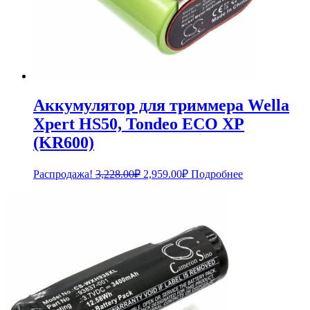
Аккумулятор для триммера Wella
Xpert HS50, Tondeo ECO XP
(KR600)
Первоначальная
Текущая
Распродажа!
3,228.00
₽
2,959.00
₽
Подробнее
цена
цена:
составляла
2,959.00₽.
3,228.00₽.