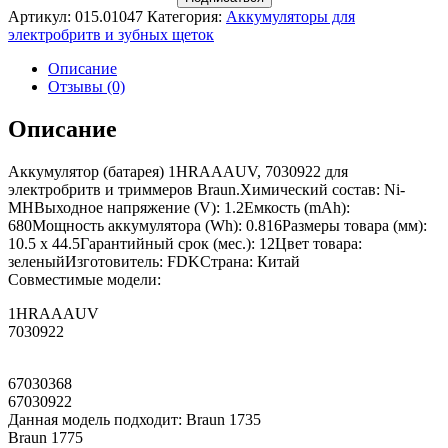
Артикул:
015.01047
Категория:
Аккумуляторы для
электробритв и зубных щеток
Описание
Отзывы (0)
Описание
Аккумулятор (батарея) 1HRAAAUV, 7030922 для
электробритв и триммеров Braun.Химический состав: Ni-
MHВыходное напряжение (V): 1.2Емкость (mAh):
680Мощность аккумулятора (Wh): 0.816Размеры товара (мм):
10.5 x 44.5Гарантийный срок (мес.): 12Цвет товара:
зеленыйИзготовитель: FDKСтрана: Китай
Совместимые модели:
1HRAAAUV
7030922
67030368
67030922
Данная модель подходит: Braun 1735
Braun 1775