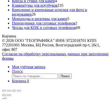
товаров
4
Кейсы и сумки для камер
4
товара
235
Клавиатуры для ноутбуков
235
товаров
Крепление и крепежные изделия для фото и
26
видеокамер
26
товаров
5
Моноподы и штативы для камер
5
товаров
2
Переходники для сотовых телефонов
2
товара
69
Чехлы для КПК и сотовых телефонов
69
товаров
Корзина
© 2026 ООО "ГЕОГРАФИКА" ИНН: 9722018701 КПП:
772201001 Москва, БЦ Россия, Волгоградский пр-т, 26с1,
офис 807
Согласие на обработку персональных данных при заполнении
формы
Моя учётная запись
Поиск
Искать:
Поиск
Корзина
0
-->