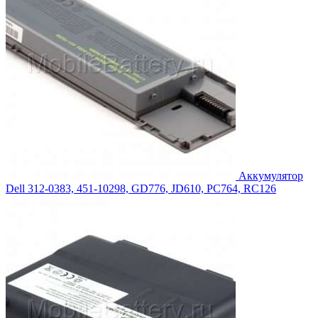
Аккумулятор
Dell 312-0383, 451-10298, GD776, JD610, PC764, RC126