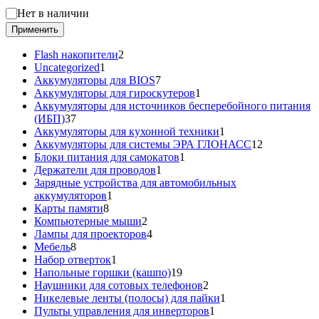
Статус
Нет в наличии
Применить
2
Flash накопители
2
1
товара
Uncategorized
1
товар
7
Аккумуляторы для BIOS
7
товаров
1
Аккумуляторы для гироскутеров
1
товар
Аккумуляторы для источников бесперебойного питания
37
(ИБП)
37
товаров
1
Аккумуляторы для кухонной техники
1
товар
12
Аккумуляторы для системы ЭРА ГЛОНАСС
12
1
товаров
Блоки питания для самокатов
1
1
товар
Держатели для проводов
1
товар
Зарядные устройства для автомобильных
1
аккумуляторов
1
8
товар
Карты памяти
8
товаров
2
Компьютерные мыши
2
товара
4
Лампы для проекторов
4
8
товара
Мебель
8
товаров
1
Набор отверток
1
товар
19
Напольные горшки (кашпо)
19
товаров
2
Наушники для сотовых телефонов
2
товара
1
Никелевые ленты (полосы) для пайки
1
1
товар
Пульты управления для инверторов
1