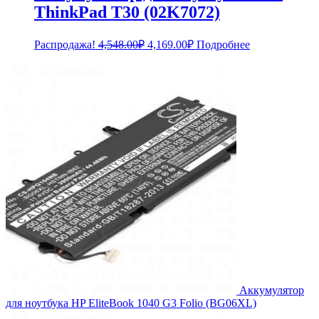
ThinkPad T30 (02K7072)
Первоначальная
Текущая
Распродажа!
4,548.00
₽
4,169.00
₽
Подробнее
цена
цена:
составляла
4,169.00₽.
4,548.00₽.
Аккумулятор
для ноутбука HP EliteBook 1040 G3 Folio (BG06XL)