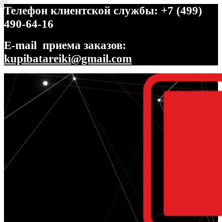
Телефон клиентской службы: +7 (499)
490-64-16
E-mail приема заказов:
kupibatareiki@gmail.com
Перейти
Перейти
к
к
навигации
содержимому