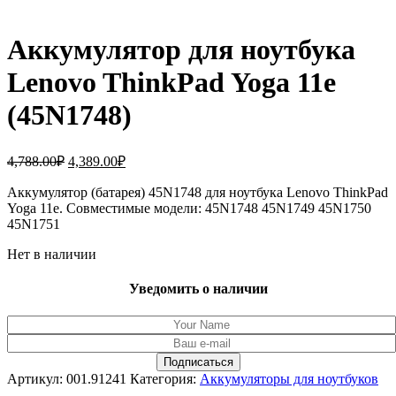
Аккумулятор для ноутбука
Lenovo ThinkPad Yoga 11e
(45N1748)
Первоначальная
Текущая
4,788.00
₽
4,389.00
₽
цена
цена:
составляла
Аккумулятор (батарея) 45N1748 для ноутбука Lenovo ThinkPad
4,389.00₽.
Yoga 11e. Совместимые модели: 45N1748 45N1749 45N1750
4,788.00₽.
45N1751
Нет в наличии
Уведомить о наличии
Артикул:
001.91241
Категория:
Аккумуляторы для ноутбуков