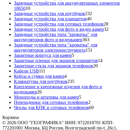
товаров
Зарядные устройства для аккумуляторных элементов
10
18650
10
товаров
232
Зарядные устройства для ноутбуков
232
40
товара
Зарядные устройства для планшетов
40
товаров
28
Зарядные устройства для сотовых телефонов
28
товаров
32
Зарядные устройства для фото и видео камер
32
товара
Зарядные устройства типа "кроватка" для
363
аккумуляторов фото и видеокамер
363
товара
Зарядные устройства типа "кроватка" для
151
аккумуляторов электроинструмента
151
5
товар
Защитные корпуса для камер
5
товаров
14
Защитные пленки для экранов планшетов
14
20
товаров
Защитные сткла для экранов телефонов
20
111
товаров
Кабели USB
111
товаров
4
Кейсы и сумки для камер
4
товара
235
Клавиатуры для ноутбуков
235
товаров
Крепление и крепежные изделия для фото и
26
видеокамер
26
товаров
5
Моноподы и штативы для камер
5
товаров
2
Переходники для сотовых телефонов
2
товара
69
Чехлы для КПК и сотовых телефонов
69
товаров
Корзина
© 2026 ООО "ГЕОГРАФИКА" ИНН: 9722018701 КПП:
772201001 Москва, БЦ Россия, Волгоградский пр-т, 26с1,