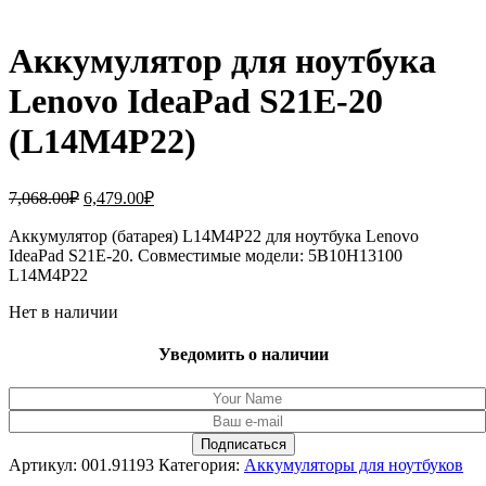
Аккумулятор для ноутбука
Lenovo IdeaPad S21E-20
(L14M4P22)
Первоначальная
Текущая
7,068.00
₽
6,479.00
₽
цена
цена:
составляла
Аккумулятор (батарея) L14M4P22 для ноутбука Lenovo
6,479.00₽.
IdeaPad S21E-20. Совместимые модели: 5B10H13100
7,068.00₽.
L14M4P22
Нет в наличии
Уведомить о наличии
Артикул:
001.91193
Категория:
Аккумуляторы для ноутбуков