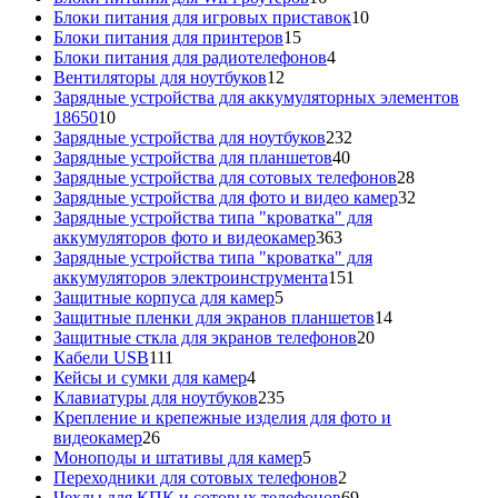
товаров
10
Блоки питания для игровых приставок
10
15
товаров
Блоки питания для принтеров
15
товаров
4
Блоки питания для радиотелефонов
4
12
товара
Вентиляторы для ноутбуков
12
товаров
Зарядные устройства для аккумуляторных элементов
10
18650
10
товаров
232
Зарядные устройства для ноутбуков
232
40
товара
Зарядные устройства для планшетов
40
товаров
28
Зарядные устройства для сотовых телефонов
28
товаров
32
Зарядные устройства для фото и видео камер
32
товара
Зарядные устройства типа "кроватка" для
363
аккумуляторов фото и видеокамер
363
товара
Зарядные устройства типа "кроватка" для
151
аккумуляторов электроинструмента
151
5
товар
Защитные корпуса для камер
5
товаров
14
Защитные пленки для экранов планшетов
14
20
товаров
Защитные сткла для экранов телефонов
20
111
товаров
Кабели USB
111
товаров
4
Кейсы и сумки для камер
4
товара
235
Клавиатуры для ноутбуков
235
товаров
Крепление и крепежные изделия для фото и
26
видеокамер
26
товаров
5
Моноподы и штативы для камер
5
товаров
2
Переходники для сотовых телефонов
2
товара
69
Чехлы для КПК и сотовых телефонов
69