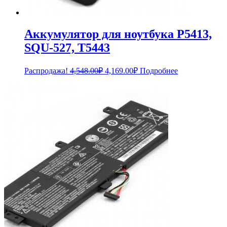
Аккумулятор для ноутбука P5413,
SQU-527, T5443
Первоначальная
Текущая
Распродажа!
4,548.00
₽
4,169.00
₽
Подробнее
цена
цена:
составляла
4,169.00₽.
4,548.00₽.