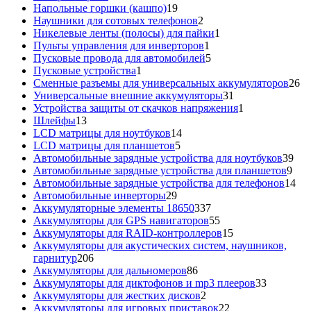
товар
19
Напольные горшки (кашпо)
19
товаров
2
Наушники для сотовых телефонов
2
товара
1
Никелевые ленты (полосы) для пайки
1
1
товар
Пульты управления для инверторов
1
товар
5
Пусковые провода для автомобилей
5
1
товаров
Пусковые устройства
1
товар
26
Сменные разъемы для универсальных аккумуляторов
26
31
то
Универсальные внешние аккумуляторы
31
товар
1
Устройства защиты от скачков напряжения
1
13
товар
Шлейфы
13
товаров
14
LCD матрицы для ноутбуков
14
5
товаров
LCD матрицы для планшетов
5
товаров
39
Автомобильные зарядные устройства для ноутбуков
39
9
тов
Автомобильные зарядные устройства для планшетов
9
тов
14
Автомобильные зарядные устройства для телефонов
14
29
то
Автомобильные инверторы
29
товаров
337
Аккумуляторные элементы 18650
337
товаров
55
Аккумуляторы для GPS навигаторов
55
товаров
15
Аккумуляторы для RAID-контроллеров
15
товаров
Аккумуляторы для акустических систем, наушников,
206
гарнитур
206
товаров
86
Аккумуляторы для дальномеров
86
товаров
33
Аккумуляторы для диктофонов и mp3 плееров
33
2
товара
Аккумуляторы для жестких дисков
2
товара
22
Аккумуляторы для игровых приставок
22