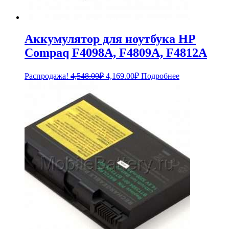
Аккумулятор для ноутбука HP
Compaq F4098A, F4809A, F4812A
Первоначальная
Текущая
Распродажа!
4,548.00
₽
4,169.00
₽
Подробнее
цена
цена:
составляла
4,169.00₽.
4,548.00₽.