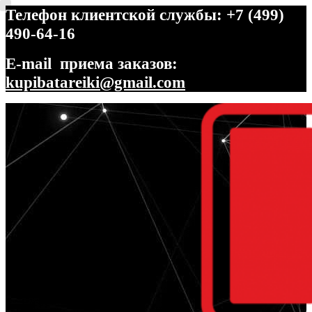
Телефон клиентской службы: +7 (499)
490-64-16
E-mail приема заказов:
kupibatareiki@gmail.com
Перейти
Перейти
к
к
навигации
содержимому