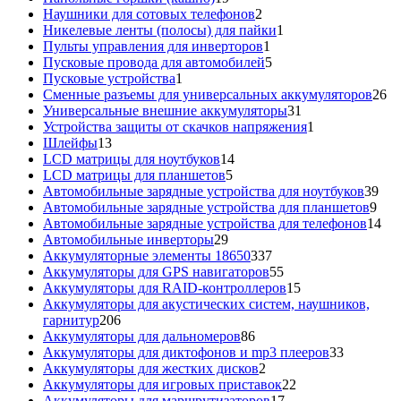
товаров
2
Наушники для сотовых телефонов
2
товара
1
Никелевые ленты (полосы) для пайки
1
1
товар
Пульты управления для инверторов
1
товар
5
Пусковые провода для автомобилей
5
1
товаров
Пусковые устройства
1
товар
26
Сменные разъемы для универсальных аккумуляторов
26
31
то
Универсальные внешние аккумуляторы
31
товар
1
Устройства защиты от скачков напряжения
1
13
товар
Шлейфы
13
товаров
14
LCD матрицы для ноутбуков
14
5
товаров
LCD матрицы для планшетов
5
товаров
39
Автомобильные зарядные устройства для ноутбуков
39
9
тов
Автомобильные зарядные устройства для планшетов
9
тов
14
Автомобильные зарядные устройства для телефонов
14
29
то
Автомобильные инверторы
29
товаров
337
Аккумуляторные элементы 18650
337
товаров
55
Аккумуляторы для GPS навигаторов
55
товаров
15
Аккумуляторы для RAID-контроллеров
15
товаров
Аккумуляторы для акустических систем, наушников,
206
гарнитур
206
товаров
86
Аккумуляторы для дальномеров
86
товаров
33
Аккумуляторы для диктофонов и mp3 плееров
33
2
товара
Аккумуляторы для жестких дисков
2
товара
22
Аккумуляторы для игровых приставок
22
17
товара
Аккумуляторы для маршрутизаторов
17