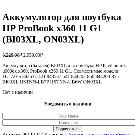
Аккумулятор для ноутбука
HP ProBook x360 11 G1
(BI03XL, ON03XL)
Первоначальная
Текущая
3,228.00
₽
2,959.00
₽
цена
цена:
составляла
Аккумулятор (батарея) BI03XL для ноутбука HP Pavilion m3-
2,959.00₽.
u003dx x360, ProBook x360 11 G1. Совместимые модели:
3,228.00₽.
1LT72ES 843537-421 843537-541 844203-850 844203-855
BI03XL HSTNN-LB7P HSTNN-UB6W ON03XL
Нет в наличии
Уведомить о наличии
Артикул:
001.91247
Категория:
Аккумуляторы для ноутбуков