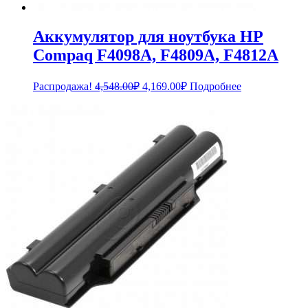
Аккумулятор для ноутбука HP
Compaq F4098A, F4809A, F4812A
Первоначальная
Текущая
Распродажа!
4,548.00
₽
4,169.00
₽
Подробнее
цена
цена:
составляла
4,169.00₽.
4,548.00₽.