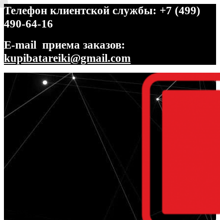
Телефон клиентской службы: +7 (499)
490-64-16
E-mail приема заказов:
kupibatareiki@gmail.com
Перейти
Перейти
к
к
навигации
содержимому