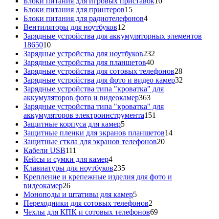
товаров
10
Блоки питания для игровых приставок
10
15
товаров
Блоки питания для принтеров
15
товаров
4
Блоки питания для радиотелефонов
4
12
товара
Вентиляторы для ноутбуков
12
товаров
Зарядные устройства для аккумуляторных элементов
10
18650
10
товаров
232
Зарядные устройства для ноутбуков
232
40
товара
Зарядные устройства для планшетов
40
товаров
28
Зарядные устройства для сотовых телефонов
28
товаров
32
Зарядные устройства для фото и видео камер
32
товара
Зарядные устройства типа "кроватка" для
363
аккумуляторов фото и видеокамер
363
товара
Зарядные устройства типа "кроватка" для
151
аккумуляторов электроинструмента
151
5
товар
Защитные корпуса для камер
5
товаров
14
Защитные пленки для экранов планшетов
14
20
товаров
Защитные сткла для экранов телефонов
20
111
товаров
Кабели USB
111
товаров
4
Кейсы и сумки для камер
4
товара
235
Клавиатуры для ноутбуков
235
товаров
Крепление и крепежные изделия для фото и
26
видеокамер
26
товаров
5
Моноподы и штативы для камер
5
товаров
2
Переходники для сотовых телефонов
2
товара
69
Чехлы для КПК и сотовых телефонов
69