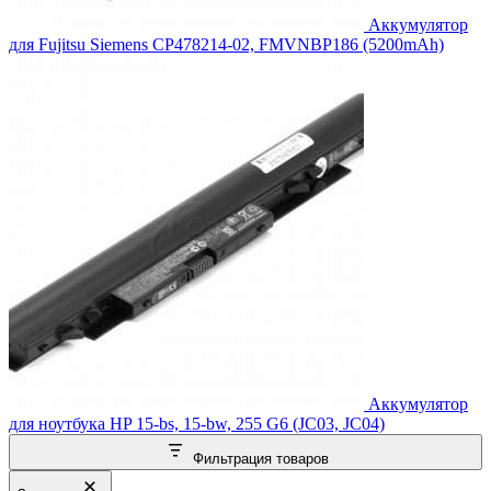
Аккумулятор
для Fujitsu Siemens CP478214-02, FMVNBP186 (5200mAh)
Аккумулятор
для ноутбука HP 15-bs, 15-bw, 255 G6 (JC03, JC04)
Фильтрация товаров