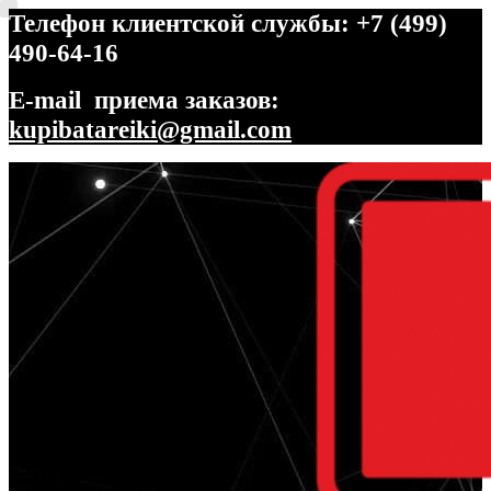
Телефон клиентской службы: +7 (499)
490-64-16
E-mail приема заказов:
kupibatareiki@gmail.com
Перейти
Перейти
к
к
навигации
содержимому