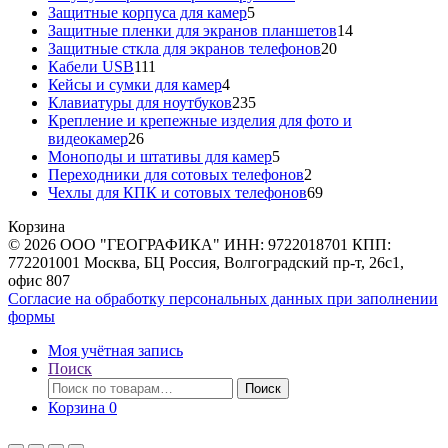
5
товар
Защитные корпуса для камер
5
товаров
14
Защитные пленки для экранов планшетов
14
20
товаров
Защитные сткла для экранов телефонов
20
111
товаров
Кабели USB
111
товаров
4
Кейсы и сумки для камер
4
товара
235
Клавиатуры для ноутбуков
235
товаров
Крепление и крепежные изделия для фото и
26
видеокамер
26
товаров
5
Моноподы и штативы для камер
5
товаров
2
Переходники для сотовых телефонов
2
товара
69
Чехлы для КПК и сотовых телефонов
69
товаров
Корзина
© 2026 ООО "ГЕОГРАФИКА" ИНН: 9722018701 КПП:
772201001 Москва, БЦ Россия, Волгоградский пр-т, 26с1,
офис 807
Согласие на обработку персональных данных при заполнении
формы
Моя учётная запись
Поиск
Искать:
Поиск
Корзина
0