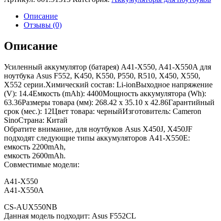
Описание
Отзывы (0)
Описание
Усиленный аккумулятор (батарея) A41-X550, A41-X550A для
ноутбука Asus F552, K450, K550, P550, R510, X450, X550,
X552 серии.Химический состав: Li-ionВыходное напряжение
(V): 14.4Емкость (mAh): 4400Мощность аккумулятора (Wh):
63.36Размеры товара (мм): 268.42 x 35.10 x 42.86Гарантийный
срок (мес.): 12Цвет товара: черныйИзготовитель: Cameron
SinoСтрана: Китай
Обратите внимание, для ноутбуков Asus X450J, X450JF
подходят следующие типы аккумуляторов A41-X550E:
емкость 2200mAh,
емкость 2600mAh.
Совместимые модели:
A41-X550
A41-X550A
CS-AUX550NB
Данная модель подходит: Asus F552CL