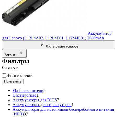
Аккумулятор
для Lenovo (L12L4A02, L12L4E01, L12M4E01) 2600mAh
Фильтрация товаров
Закрыть
Фильтры
Статус
Статус
Нет в наличии
Применить
2
Flash накопители
2
1
товара
Uncategorized
1
товар
7
Аккумуляторы для BIOS
7
товаров
1
Аккумуляторы для гироскутеров
1
товар
Аккумуляторы для источников бесперебойного питания
37
(ИБП)
37