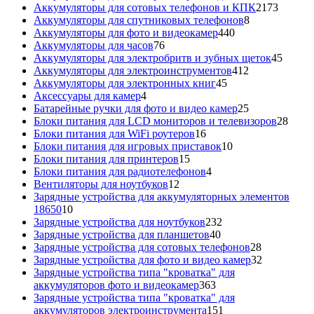
товаров
2173
Аккумуляторы для сотовых телефонов и КПК
2173
8
товара
Аккумуляторы для спутниковых телефонов
8
440
товаров
Аккумуляторы для фото и видеокамер
440
76
товаров
Аккумуляторы для часов
76
товаров
45
Аккумуляторы для электробритв и зубных щеток
45
412
товар
Аккумуляторы для электроинструментов
412
45
товаров
Аккумуляторы для электронных книг
45
4
товаров
Аксессуары для камер
4
товара
25
Батарейные ручки для фото и видео камер
25
товаров
28
Блоки питания для LCD мониторов и телевизоров
28
16
това
Блоки питания для WiFi роутеров
16
товаров
10
Блоки питания для игровых приставок
10
15
товаров
Блоки питания для принтеров
15
товаров
4
Блоки питания для радиотелефонов
4
12
товара
Вентиляторы для ноутбуков
12
товаров
Зарядные устройства для аккумуляторных элементов
10
18650
10
товаров
232
Зарядные устройства для ноутбуков
232
40
товара
Зарядные устройства для планшетов
40
товаров
28
Зарядные устройства для сотовых телефонов
28
товаров
32
Зарядные устройства для фото и видео камер
32
товара
Зарядные устройства типа "кроватка" для
363
аккумуляторов фото и видеокамер
363
товара
Зарядные устройства типа "кроватка" для
151
аккумуляторов электроинструмента
151