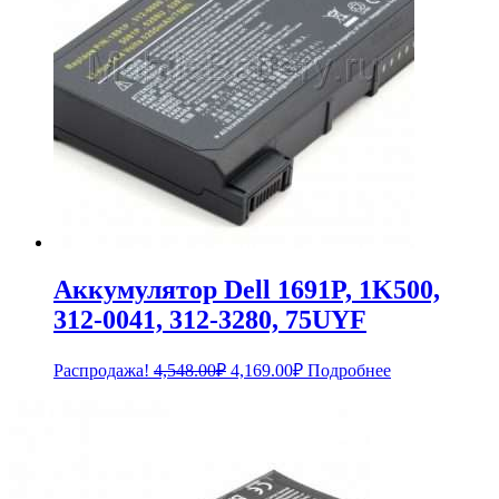
Аккумулятор Dell 1691P, 1K500,
312-0041, 312-3280, 75UYF
Первоначальная
Текущая
Распродажа!
4,548.00
₽
4,169.00
₽
Подробнее
цена
цена:
составляла
4,169.00₽.
4,548.00₽.