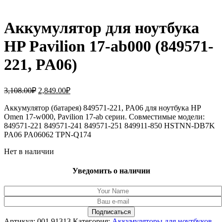
Аккумулятор для ноутбука
HP Pavilion 17-ab000 (849571-
221, PA06)
Первоначальная
Текущая
3,108.00
₽
2,849.00
₽
цена
цена:
составляла
Аккумулятор (батарея) 849571-221, PA06 для ноутбука HP
2,849.00₽.
Omen 17-w000, Pavilion 17-ab серии. Совместимые модели:
3,108.00₽.
849571-221 849571-241 849571-251 849911-850 HSTNN-DB7K
PA06 PA06062 TPN-Q174
Нет в наличии
Уведомить о наличии
Артикул:
001.91313
Категория:
Аккумуляторы для ноутбуков