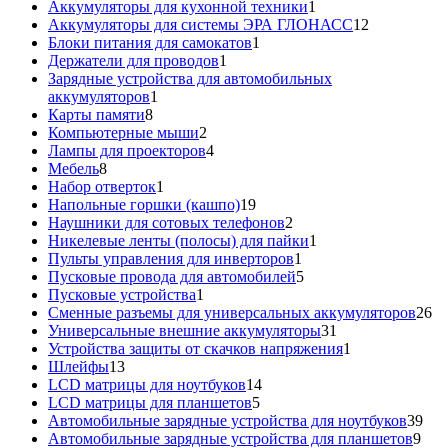
товаров
1
Аккумуляторы для кухонной техники
1
товар
12
Аккумуляторы для системы ЭРА ГЛОНАСС
12
1
товаров
Блоки питания для самокатов
1
1
товар
Держатели для проводов
1
товар
Зарядные устройства для автомобильных
1
аккумуляторов
1
8
товар
Карты памяти
8
товаров
2
Компьютерные мыши
2
товара
4
Лампы для проекторов
4
8
товара
Мебель
8
товаров
1
Набор отверток
1
товар
19
Напольные горшки (кашпо)
19
товаров
2
Наушники для сотовых телефонов
2
товара
1
Никелевые ленты (полосы) для пайки
1
1
товар
Пульты управления для инверторов
1
товар
5
Пусковые провода для автомобилей
5
1
товаров
Пусковые устройства
1
товар
26
Сменные разъемы для универсальных аккумуляторов
26
31
то
Универсальные внешние аккумуляторы
31
товар
1
Устройства защиты от скачков напряжения
1
13
товар
Шлейфы
13
товаров
14
LCD матрицы для ноутбуков
14
5
товаров
LCD матрицы для планшетов
5
товаров
39
Автомобильные зарядные устройства для ноутбуков
39
9
тов
Автомобильные зарядные устройства для планшетов
9