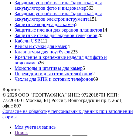
товара
Зарядные устройства типа "кроватка" для
363
аккумуляторов фото и видеокамер
363
товара
Зарядные устройства типа "кроватка" для
151
аккумуляторов электроинструмента
151
5
товар
Защитные корпуса для камер
5
товаров
14
Защитные пленки для экранов планшетов
14
20
товаров
Защитные сткла для экранов телефонов
20
111
товаров
Кабели USB
111
товаров
4
Кейсы и сумки для камер
4
товара
235
Клавиатуры для ноутбуков
235
товаров
Крепление и крепежные изделия для фото и
26
видеокамер
26
товаров
5
Моноподы и штативы для камер
5
товаров
2
Переходники для сотовых телефонов
2
товара
69
Чехлы для КПК и сотовых телефонов
69
товаров
Корзина
© 2026 ООО "ГЕОГРАФИКА" ИНН: 9722018701 КПП:
772201001 Москва, БЦ Россия, Волгоградский пр-т, 26с1,
офис 807
Согласие на обработку персональных данных при заполнении
формы
Моя учётная запись
Поиск