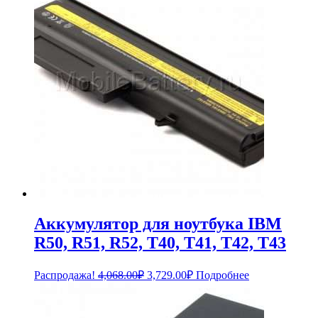
Аккумулятор для ноутбука IBM
R50, R51, R52, T40, T41, T42, T43
Первоначальная
Текущая
Распродажа!
4,068.00
₽
3,729.00
₽
Подробнее
цена
цена:
составляла
3,729.00₽.
4,068.00₽.