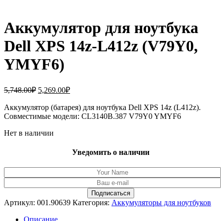
Аккумулятор для ноутбука
Dell XPS 14z-L412z (V79Y0,
YMYF6)
Первоначальная
Текущая
5,748.00
₽
5,269.00
₽
цена
цена:
составляла
Аккумулятор (батарея) для ноутбука Dell XPS 14z (L412z).
5,269.00₽.
Совместимые модели: CL3140B.387 V79Y0 YMYF6
5,748.00₽.
Нет в наличии
Уведомить о наличии
Артикул:
001.90639
Категория:
Аккумуляторы для ноутбуков
Описание