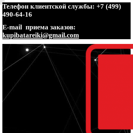
Телефон клиентской службы: +7 (499)
490-64-16
E-mail приема заказов:
kupibatareiki@gmail.com
Перейти
Перейти
к
к
навигации
содержимому