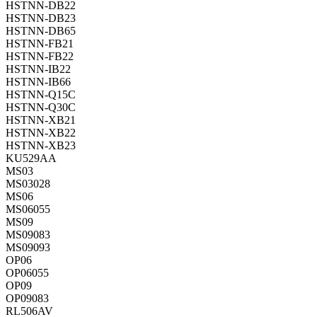
HSTNN-DB22
HSTNN-DB23
HSTNN-DB65
HSTNN-FB21
HSTNN-FB22
HSTNN-IB22
HSTNN-IB66
HSTNN-Q15C
HSTNN-Q30C
HSTNN-XB21
HSTNN-XB22
HSTNN-XB23
KU529AA
MS03
MS03028
MS06
MS06055
MS09
MS09083
MS09093
OP06
OP06055
OP09
OP09083
RL506AV