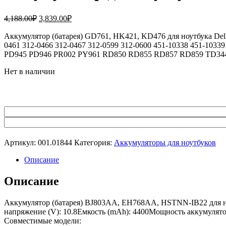
Первоначальная
Текущая
4,188.00
₽
3,839.00
₽
цена
цена:
составляла
Аккумулятор (батарея) GD761, HK421, KD476 для ноутбука Dell I
3,839.00₽.
0461 312-0466 312-0467 312-0599 312-0600 451-10338 451-10
4,188.00₽.
PD945 PD946 PR002 PY961 RD850 RD855 RD857 RD859 TD3
Нет в наличии
Артикул:
001.01844
Категория:
Аккумуляторы для ноутбуков
Описание
Описание
Аккумулятор (батарея) BJ803AA, EH768AA, HSTNN-IB22 для ноут
напряжение (V): 10.8Емкость (mAh): 4400Мощность аккумулятор
Совместимые модели: