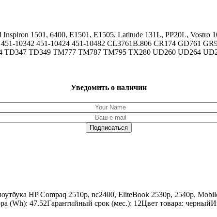
nspiron 1501, 6400, E1501, E1505, Latitude 131L, PP20L, Vostro
339 451-10342 451-10424 451-10482 CL3761B.806 CR174 GD761 
44 TD347 TD349 TM777 TM787 TM795 TX280 UD260 UD264 UD
Уведомить о наличии
бука HP Compaq 2510p, nc2400, EliteBook 2530p, 2540p, Mobile 
а (Wh): 47.52Гарантийный срок (мес.): 12Цвет товара: черныйИ