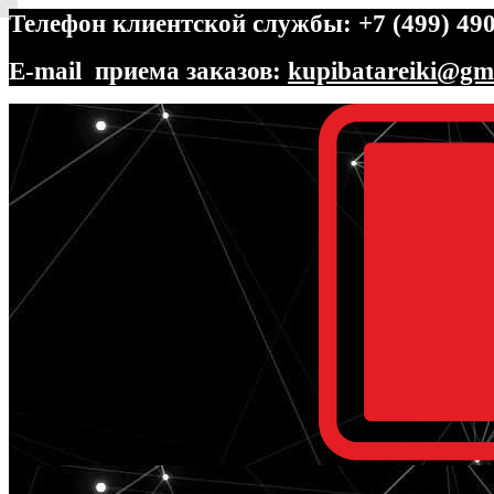
Телефон клиентской службы: +7 (499) 490
E-mail приема заказов:
kupibatareiki@gm
Перейти
Перейти
к
к
навигации
содержимому