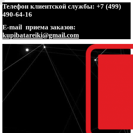
Телефон клиентской службы: +7 (499)
490-64-16
E-mail приема заказов:
kupibatareiki@gmail.com
Перейти
Перейти
к
к
навигации
содержимому