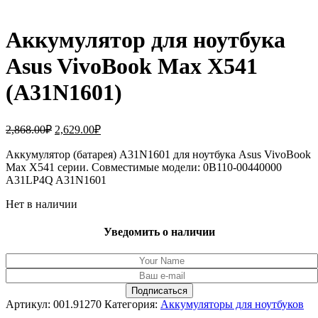
Аккумулятор для ноутбука
Asus VivoBook Max X541
(A31N1601)
Первоначальная
Текущая
2,868.00
₽
2,629.00
₽
цена
цена:
составляла
Аккумулятор (батарея) A31N1601 для ноутбука Asus VivoBook
2,629.00₽.
Max X541 серии. Совместимые модели: 0B110-00440000
2,868.00₽.
A31LP4Q A31N1601
Нет в наличии
Уведомить о наличии
Артикул:
001.91270
Категория:
Аккумуляторы для ноутбуков