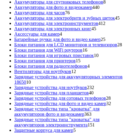
8
товара
Аккумуляторы для спутниковых телефонов
8
440
товаров
Аккумуляторы для фото и видеокамер
440
76
товаров
Аккумуляторы для часов
76
товаров
45
Аккумуляторы для электробритв и зубных щеток
45
412
товар
Аккумуляторы для электроинструментов
412
45
товаров
Аккумуляторы для электронных книг
45
4
товаров
Аксессуары для камер
4
товара
25
Батарейные ручки для фото и видео камер
25
товаров
28
Блоки питания для LCD мониторов и телевизоров
28
16
това
Блоки питания для WiFi роутеров
16
товаров
10
Блоки питания для игровых приставок
10
15
товаров
Блоки питания для принтеров
15
товаров
4
Блоки питания для радиотелефонов
4
12
товара
Вентиляторы для ноутбуков
12
товаров
Зарядные устройства для аккумуляторных элементов
10
18650
10
товаров
232
Зарядные устройства для ноутбуков
232
40
товара
Зарядные устройства для планшетов
40
товаров
28
Зарядные устройства для сотовых телефонов
28
товаров
32
Зарядные устройства для фото и видео камер
32
товара
Зарядные устройства типа "кроватка" для
363
аккумуляторов фото и видеокамер
363
товара
Зарядные устройства типа "кроватка" для
151
аккумуляторов электроинструмента
151
5
товар
Защитные корпуса для камер
5