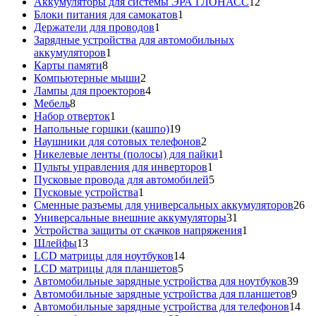
товар
12
Аккумуляторы для системы ЭРА ГЛОНАСС
12
1
товаров
Блоки питания для самокатов
1
1
товар
Держатели для проводов
1
товар
Зарядные устройства для автомобильных
1
аккумуляторов
1
8
товар
Карты памяти
8
товаров
2
Компьютерные мыши
2
товара
4
Лампы для проекторов
4
8
товара
Мебель
8
товаров
1
Набор отверток
1
товар
19
Напольные горшки (кашпо)
19
товаров
2
Наушники для сотовых телефонов
2
товара
1
Никелевые ленты (полосы) для пайки
1
1
товар
Пульты управления для инверторов
1
товар
5
Пусковые провода для автомобилей
5
1
товаров
Пусковые устройства
1
товар
26
Сменные разъемы для универсальных аккумуляторов
26
31
то
Универсальные внешние аккумуляторы
31
товар
1
Устройства защиты от скачков напряжения
1
13
товар
Шлейфы
13
товаров
14
LCD матрицы для ноутбуков
14
5
товаров
LCD матрицы для планшетов
5
товаров
39
Автомобильные зарядные устройства для ноутбуков
39
9
тов
Автомобильные зарядные устройства для планшетов
9
тов
14
Автомобильные зарядные устройства для телефонов
14