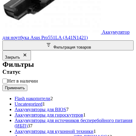
Аккумулятор
для ноутбука Asus Pro551LA (A41N1421)
Фильтрация товаров
Закрыть
Фильтры
Статус
Статус
Нет в наличии
Применить
2
Flash накопители
2
1
товара
Uncategorized
1
товар
7
Аккумуляторы для BIOS
7
товаров
1
Аккумуляторы для гироскутеров
1
товар
Аккумуляторы для источников бесперебойного питания
37
(ИБП)
37
товаров
1
Аккумуляторы для кухонной техники
1