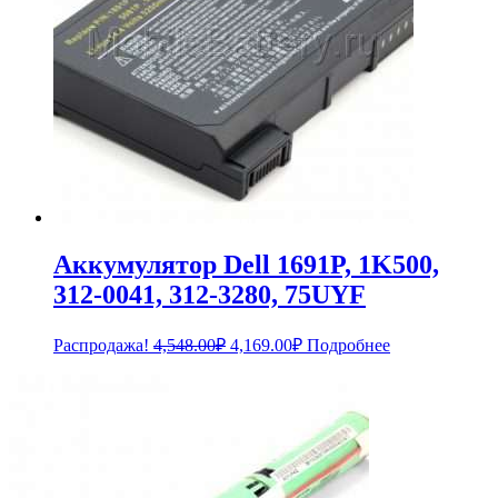
Аккумулятор Dell 1691P, 1K500,
312-0041, 312-3280, 75UYF
Первоначальная
Текущая
Распродажа!
4,548.00
₽
4,169.00
₽
Подробнее
цена
цена:
составляла
4,169.00₽.
4,548.00₽.