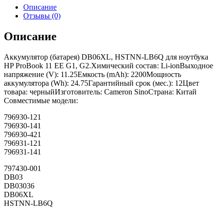
Описание
Отзывы (0)
Описание
Аккумулятор (батарея) DB06XL, HSTNN-LB6Q для ноутбука
HP ProBook 11 EE G1, G2.Химический состав: Li-ionВыходное
напряжение (V): 11.25Емкость (mAh): 2200Мощность
аккумулятора (Wh): 24.75Гарантийный срок (мес.): 12Цвет
товара: черныйИзготовитель: Cameron SinoСтрана: Китай
Совместимые модели:
796930-121
796930-141
796930-421
796931-121
796931-141
797430-001
DB03
DB03036
DB06XL
HSTNN-LB6Q