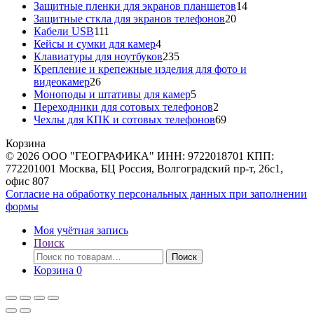
товаров
14
Защитные пленки для экранов планшетов
14
20
товаров
Защитные сткла для экранов телефонов
20
111
товаров
Кабели USB
111
товаров
4
Кейсы и сумки для камер
4
товара
235
Клавиатуры для ноутбуков
235
товаров
Крепление и крепежные изделия для фото и
26
видеокамер
26
товаров
5
Моноподы и штативы для камер
5
товаров
2
Переходники для сотовых телефонов
2
товара
69
Чехлы для КПК и сотовых телефонов
69
товаров
Корзина
© 2026 ООО "ГЕОГРАФИКА" ИНН: 9722018701 КПП:
772201001 Москва, БЦ Россия, Волгоградский пр-т, 26с1,
офис 807
Согласие на обработку персональных данных при заполнении
формы
Моя учётная запись
Поиск
Искать:
Поиск
Корзина
0