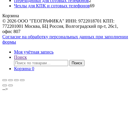
товаров
2
Переходники для сотовых телефонов
2
товара
69
Чехлы для КПК и сотовых телефонов
69
товаров
Корзина
© 2026 ООО "ГЕОГРАФИКА" ИНН: 9722018701 КПП:
772201001 Москва, БЦ Россия, Волгоградский пр-т, 26с1,
офис 807
Согласие на обработку персональных данных при заполнении
формы
Моя учётная запись
Поиск
Искать:
Поиск
Корзина
0
-->