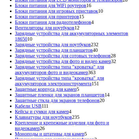
16
това
Блоки питания для WiFi роутеров
16
товаров
10
Блоки питания для игровых приставок
10
15
товаров
Блоки питания для принтеров
15
товаров
4
Блоки питания для радиотелефонов
4
12
товара
Вентиляторы для ноутбуков
12
товаров
Зарядные устройства для аккумуляторных элементов
10
18650
10
товаров
232
Зарядные устройства для ноутбуков
232
40
товара
Зарядные устройства для планшетов
40
товаров
28
Зарядные устройства для сотовых телефонов
28
товаров
32
Зарядные устройства для фото и видео камер
32
товара
Зарядные устройства типа "кроватка" для
363
аккумуляторов фото и видеокамер
363
товара
Зарядные устройства типа "кроватка" для
151
аккумуляторов электроинструмента
151
5
товар
Защитные корпуса для камер
5
товаров
14
Защитные пленки для экранов планшетов
14
20
товаров
Защитные сткла для экранов телефонов
20
111
товаров
Кабели USB
111
товаров
4
Кейсы и сумки для камер
4
товара
235
Клавиатуры для ноутбуков
235
товаров
Крепление и крепежные изделия для фото и
26
видеокамер
26
товаров
5
Моноподы и штативы для камер
5