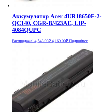
Аккумулятор Acer 4UR18650F-2-
QC140, CGR-B/423AE, LIP-
4084QUPC
Первоначальная
Текущая
Распродажа!
4,548.00
₽
4,169.00
₽
Подробнее
цена
цена:
составляла
4,169.00₽.
4,548.00₽.