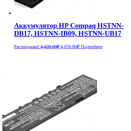
Аккумулятор HP Compaq HSTNN-
DB17, HSTNN-IB09, HSTNN-UB17
Первоначальная
Текущая
Распродажа!
4,428.00
₽
4,059.00
₽
Подробнее
цена
цена:
составляла
4,059.00₽.
4,428.00₽.