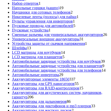
товаров
1
Набор отверток
1
товар
19
Напольные горшки (кашпо)
19
товаров
2
Наушники для сотовых телефонов
2
товара
1
Никелевые ленты (полосы) для пайки
1
1
товар
Пульты управления для инверторов
1
товар
5
Пусковые провода для автомобилей
5
1
товаров
Пусковые устройства
1
товар
26
Сменные разъемы для универсальных аккумуляторов
26
31
то
Универсальные внешние аккумуляторы
31
товар
1
Устройства защиты от скачков напряжения
1
13
товар
Шлейфы
13
товаров
14
LCD матрицы для ноутбуков
14
5
товаров
LCD матрицы для планшетов
5
товаров
39
Автомобильные зарядные устройства для ноутбуков
39
9
тов
Автомобильные зарядные устройства для планшетов
9
тов
14
Автомобильные зарядные устройства для телефонов
14
29
то
Автомобильные инверторы
29
товаров
337
Аккумуляторные элементы 18650
337
товаров
55
Аккумуляторы для GPS навигаторов
55
товаров
15
Аккумуляторы для RAID-контроллеров
15
товаров
Аккумуляторы для акустических систем, наушников,
206
гарнитур
206
товаров
86
Аккумуляторы для дальномеров
86
товаров
33
Аккумуляторы для диктофонов и mp3 плееров
33
2
товара
Аккумуляторы для жестких дисков
2