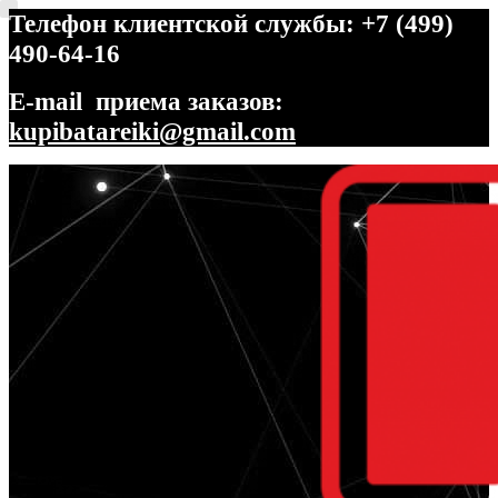
Телефон клиентской службы: +7 (499)
490-64-16
E-mail приема заказов:
kupibatareiki@gmail.com
Перейти
Перейти
к
к
навигации
содержимому