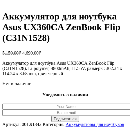
Аккумулятор для ноутбука
Asus UX360CA ZenBook Flip
(C31N1528)
Первоначальная
Текущая
5,159.00
₽
4,690.00
₽
цена
цена:
составляла
Аккумулятор для ноутбука Asus UX360CA ZenBook Flip
4,690.00₽.
(C31N1528). Li-polymer, 4800mAh, 11.55V, размеры: 302.34 x
5,159.00₽.
114.24 x 3.68 mm, цвет черный .
Нет в наличии
Уведомить о наличии
Артикул:
001.91342
Категория:
Аккумуляторы для ноутбуков