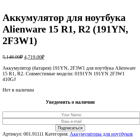
Аккумулятор для ноутбука
Alienware 15 R1, R2 (191YN,
2F3W1)
Первоначальная
Текущая
5,148.00
₽
4,719.00
₽
цена
цена:
составляла
Аккумулятор (батарея) 191YN, 2F3W1 для ноутбука Alienware
4,719.00₽.
15 R1, R2. Совместимые модели: 0191YN 191YN 2F3W1
5,148.00₽.
410GJ
Нет в наличии
Уведомить о наличии
Артикул:
001.91111
Категория:
Аккумуляторы для ноутбуков