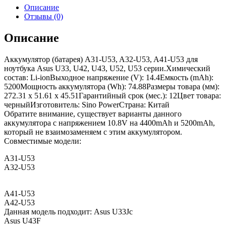
Описание
Отзывы (0)
Описание
Аккумулятор (батарея) A31-U53, A32-U53, A41-U53 для
ноутбука Asus U33, U42, U43, U52, U53 серии.Химический
состав: Li-ionВыходное напряжение (V): 14.4Емкость (mAh):
5200Мощность аккумулятора (Wh): 74.88Размеры товара (мм):
272.31 x 51.61 x 45.51Гарантийный срок (мес.): 12Цвет товара:
черныйИзготовитель: Sino PowerСтрана: Китай
Обратите внимание, существует варианты данного
аккумулятора с напряжением 10.8V на 4400mAh и 5200mAh,
который не взаимозаменяем с этим аккумулятором.
Совместимые модели:
A31-U53
A32-U53
A41-U53
A42-U53
Данная модель подходит: Asus U33Jc
Asus U43F