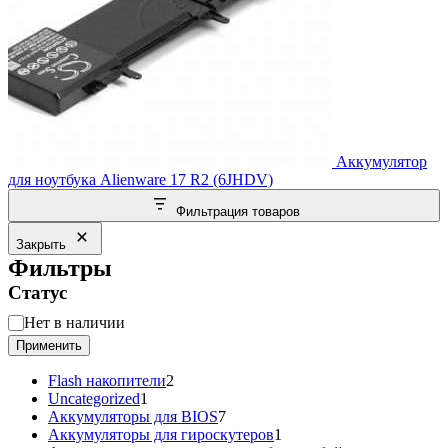
Аккумулятор
для ноутбука Alienware 17 R2 (6JHDV)
Фильтрация товаров
Закрыть
Фильтры
Статус
Статус
Нет в наличии
Применить
2
Flash накопители
2
1
товара
Uncategorized
1
товар
7
Аккумуляторы для BIOS
7
товаров
1
Аккумуляторы для гироскутеров
1