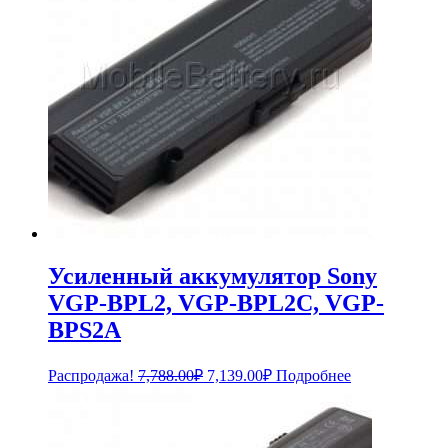
Усиленный аккумулятор Sony
VGP-BPL2, VGP-BPL2C, VGP-
BPS2A
Первоначальная
Текущая
Распродажа!
7,788.00
₽
7,139.00
₽
Подробнее
цена
цена:
составляла
7,139.00₽.
7,788.00₽.