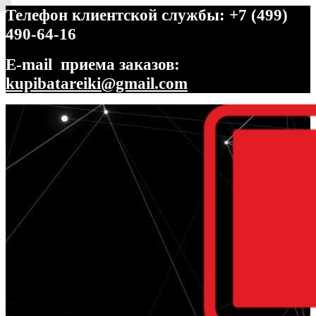
Телефон клиентской службы: +7 (499)
490-64-16
E-mail приема заказов:
kupibatareiki@gmail.com
Перейти
Перейти
к
к
навигации
содержимому