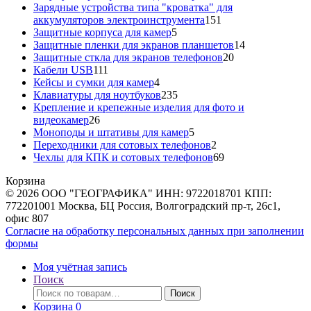
товара
Зарядные устройства типа "кроватка" для
151
аккумуляторов электроинструмента
151
5
товар
Защитные корпуса для камер
5
товаров
14
Защитные пленки для экранов планшетов
14
20
товаров
Защитные сткла для экранов телефонов
20
111
товаров
Кабели USB
111
товаров
4
Кейсы и сумки для камер
4
товара
235
Клавиатуры для ноутбуков
235
товаров
Крепление и крепежные изделия для фото и
26
видеокамер
26
товаров
5
Моноподы и штативы для камер
5
товаров
2
Переходники для сотовых телефонов
2
товара
69
Чехлы для КПК и сотовых телефонов
69
товаров
Корзина
© 2026 ООО "ГЕОГРАФИКА" ИНН: 9722018701 КПП:
772201001 Москва, БЦ Россия, Волгоградский пр-т, 26с1,
офис 807
Согласие на обработку персональных данных при заполнении
формы
Моя учётная запись
Поиск
Искать:
Поиск
Корзина
0