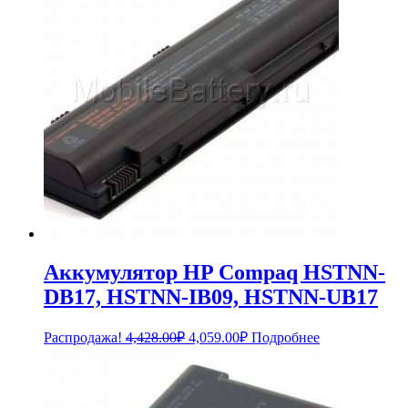
Аккумулятор HP Compaq HSTNN-
DB17, HSTNN-IB09, HSTNN-UB17
Первоначальная
Текущая
Распродажа!
4,428.00
₽
4,059.00
₽
Подробнее
цена
цена:
составляла
4,059.00₽.
4,428.00₽.