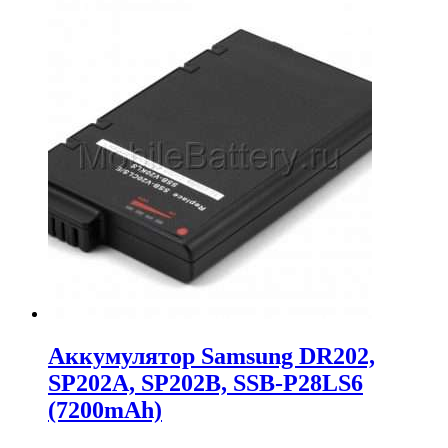
составляла
7,139.00₽.
7,788.00₽.
Аккумулятор Samsung DR202,
SP202A, SP202B, SSB-P28LS6
(7200mAh)