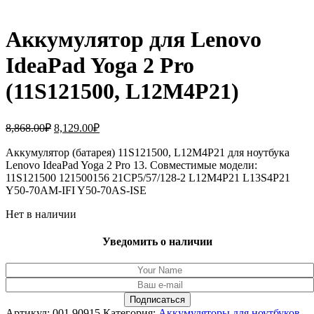
Аккумулятор для Lenovo
IdeaPad Yoga 2 Pro
(11S121500, L12M4P21)
Первоначальная
Текущая
8,868.00
₽
8,129.00
₽
цена
цена:
составляла
Аккумулятор (батарея) 11S121500, L12M4P21 для ноутбука
8,129.00₽.
Lenovo IdeaPad Yoga 2 Pro 13. Совместимые модели:
8,868.00₽.
11S121500 121500156 21CP5/57/128-2 L12M4P21 L13S4P21
Y50-70AM-IFI Y50-70AS-ISE
Нет в наличии
Уведомить о наличии
Артикул:
001.90915
Категория:
Аккумуляторы для ноутбуков