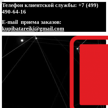
Телефон клиентской службы: +7 (499)
490-64-16
E-mail приема заказов:
kupibatareiki@gmail.com
Перейти
Перейти
к
к
навигации
содержимому