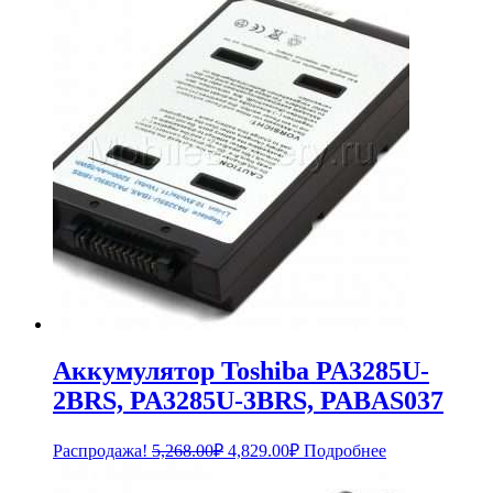
Аккумулятор Toshiba PA3285U-
2BRS, PA3285U-3BRS, PABAS037
Первоначальная
Текущая
Распродажа!
5,268.00
₽
4,829.00
₽
Подробнее
цена
цена:
составляла
4,829.00₽.