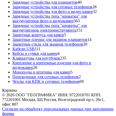
40
товара
Зарядные устройства для планшетов
40
товаров
28
Зарядные устройства для сотовых телефонов
28
товаров
32
Зарядные устройства для фото и видео камер
32
товара
Зарядные устройства типа "кроватка" для
363
аккумуляторов фото и видеокамер
363
товара
Зарядные устройства типа "кроватка" для
151
аккумуляторов электроинструмента
151
5
товар
Защитные корпуса для камер
5
товаров
14
Защитные пленки для экранов планшетов
14
20
товаров
Защитные сткла для экранов телефонов
20
111
товаров
Кабели USB
111
товаров
4
Кейсы и сумки для камер
4
товара
235
Клавиатуры для ноутбуков
235
товаров
Крепление и крепежные изделия для фото и
26
видеокамер
26
товаров
5
Моноподы и штативы для камер
5
товаров
2
Переходники для сотовых телефонов
2
товара
69
Чехлы для КПК и сотовых телефонов
69
товаров
Корзина
© 2026 ООО "ГЕОГРАФИКА" ИНН: 9722018701 КПП:
772201001 Москва, БЦ Россия, Волгоградский пр-т, 26с1,
офис 807
Согласие на обработку персональных данных при заполнении
формы