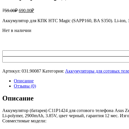
Первоначальная
Текущая
759.00
₽
690.00
₽
цена
цена:
составляла
Аккумулятор для КПК HTC Magic (SAPP160, BA S350). Li-ion, 1
690.00₽.
759.00₽.
Нет в наличии
Артикул:
031.90087
Категория:
Аккумуляторы для сотовых тел
Описание
Отзывы (0)
Описание
Аккумулятор (батарея) C11P1424 для сотового телефона Asus Z
Li-polymer, 2900mAh, 3.85V, цвет черный, гарантия 12 мес. Изг
Совместимые модели: