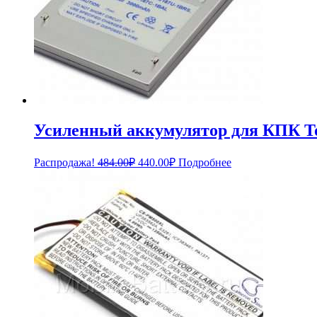
Усиленный аккумулятор для КПК T
Первоначальная
Текущая
Распродажа!
484.00
₽
440.00
₽
Подробнее
цена
цена:
составляла
440.00₽.
484.00₽.