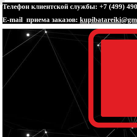
Телефон клиентской службы: +7 (499) 490
E-mail приема заказов:
kupibatareiki@gm
Перейти
Перейти
к
к
навигации
содержимому