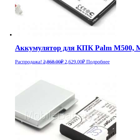
Аккумулятор для КПК Palm M500, 
Первоначальная
Текущая
Распродажа!
2,868.00
₽
2,629.00
₽
Подробнее
цена
цена:
составляла
2,629.00₽.
2,868.00₽.