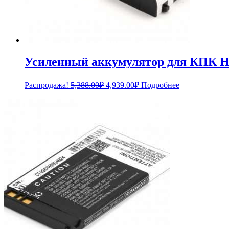
Усиленный аккумулятор для КПК HP
Первоначальная
Текущая
Распродажа!
5,388.00
₽
4,939.00
₽
Подробнее
цена
цена:
составляла
4,939.00₽.
5,388.00₽.