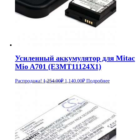
Усиленный аккумулятор для Mitac
Mio A701 (E3MT11124X1)
Первоначальная
Текущая
Распродажа!
1,254.00
₽
1,140.00
₽
Подробнее
цена
цена:
составляла
1,140.00₽.
1,254.00₽.