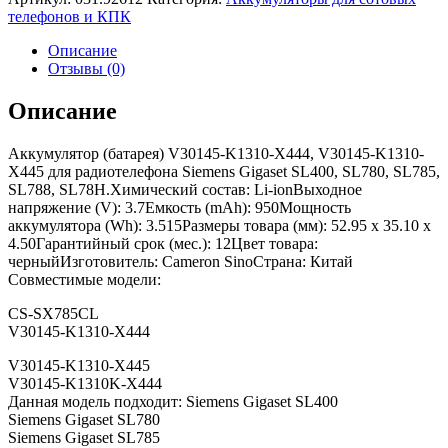
телефонов и КПК
Описание
Отзывы (0)
Описание
Аккумулятор (батарея) V30145-K1310-X444, V30145-K1310-
X445 для радиотелефона Siemens Gigaset SL400, SL780, SL785,
SL788, SL78H.Химический состав: Li-ionВыходное
напряжение (V): 3.7Емкость (mAh): 950Мощность
аккумулятора (Wh): 3.515Размеры товара (мм): 52.95 x 35.10 x
4.50Гарантийный срок (мес.): 12Цвет товара:
черныйИзготовитель: Cameron SinoСтрана: Китай
Совместимые модели:
CS-SX785CL
V30145-K1310-X444
V30145-K1310-X445
V30145-K1310K-X444
Данная модель подходит: Siemens Gigaset SL400
Siemens Gigaset SL780
Siemens Gigaset SL785