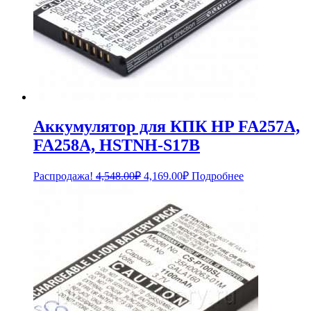
Аккумулятор для КПК HP FA257A,
FA258A, HSTNH-S17B
Первоначальная
Текущая
Распродажа!
4,548.00
₽
4,169.00
₽
Подробнее
цена
цена:
составляла
4,169.00₽.
4,548.00₽.