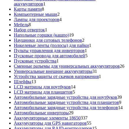
1
аккумуляторов
1
8
товар
Карты памяти
8
товаров
2
Компьютерные мыши
2
товара
4
Лампы для проекторов
4
8
товара
Мебель
8
товаров
1
Набор отверток
1
товар
19
Напольные горшки (кашпо)
19
товаров
2
Наушники для сотовых телефонов
2
товара
1
Никелевые ленты (полосы) для пайки
1
1
товар
Пульты управления для инверторов
1
товар
5
Пусковые провода для автомобилей
5
1
товаров
Пусковые устройства
1
товар
26
Сменные разъемы для универсальных аккумуляторов
26
31
то
Универсальные внешние аккумуляторы
31
товар
1
Устройства защиты от скачков напряжения
1
13
товар
Шлейфы
13
товаров
14
LCD матрицы для ноутбуков
14
5
товаров
LCD матрицы для планшетов
5
товаров
39
Автомобильные зарядные устройства для ноутбуков
39
9
тов
Автомобильные зарядные устройства для планшетов
9
тов
14
Автомобильные зарядные устройства для телефонов
14
29
то
Автомобильные инверторы
29
товаров
337
Аккумуляторные элементы 18650
337
товаров
55
Аккумуляторы для GPS навигаторов
55
товаров
15
Аккумуляторы для RAID-контроллеров
15