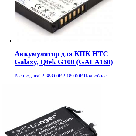
Аккумулятор для КПК HTC
Galaxy, Qtek G100 (GALA160)
Первоначальная
Текущая
Распродажа!
2,388.00
₽
2,189.00
₽
Подробнее
цена
цена:
составляла
2,189.00₽.
2,388.00₽.