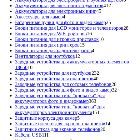
412
товар
Аккумуляторы для электроинструментов
412
45
товаров
Аккумуляторы для электронных книг
45
4
товаров
Аксессуары для камер
4
товара
25
Батарейные ручки для фото и видео камер
25
товаров
28
Блоки питания для LCD мониторов и телевизоров
28
16
това
Блоки питания для WiFi роутеров
16
товаров
10
Блоки питания для игровых приставок
10
15
товаров
Блоки питания для принтеров
15
товаров
4
Блоки питания для радиотелефонов
4
12
товара
Вентиляторы для ноутбуков
12
товаров
Зарядные устройства для аккумуляторных элементов
10
18650
10
товаров
232
Зарядные устройства для ноутбуков
232
40
товара
Зарядные устройства для планшетов
40
товаров
28
Зарядные устройства для сотовых телефонов
28
товаров
32
Зарядные устройства для фото и видео камер
32
товара
Зарядные устройства типа "кроватка" для
363
аккумуляторов фото и видеокамер
363
товара
Зарядные устройства типа "кроватка" для
151
аккумуляторов электроинструмента
151
5
товар
Защитные корпуса для камер
5
товаров
14
Защитные пленки для экранов планшетов
14
20
товаров
Защитные сткла для экранов телефонов
20
111
товаров
Кабели USB
111