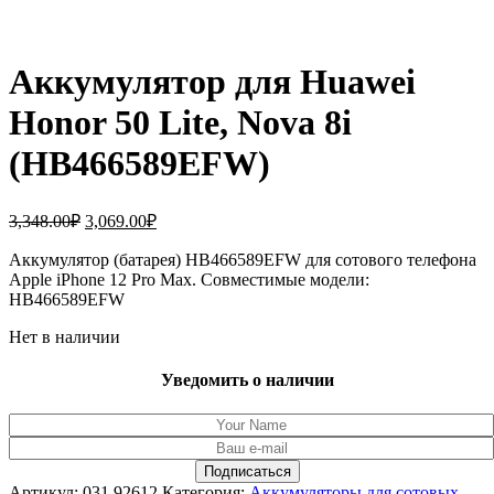
Аккумулятор для Huawei
Honor 50 Lite, Nova 8i
(HB466589EFW)
Первоначальная
Текущая
3,348.00
₽
3,069.00
₽
цена
цена:
составляла
Аккумулятор (батарея) HB466589EFW для сотового телефона
3,069.00₽.
Apple iPhone 12 Pro Max. Совместимые модели:
3,348.00₽.
HB466589EFW
Нет в наличии
Уведомить о наличии
Артикул:
031.92612
Категория:
Аккумуляторы для сотовых