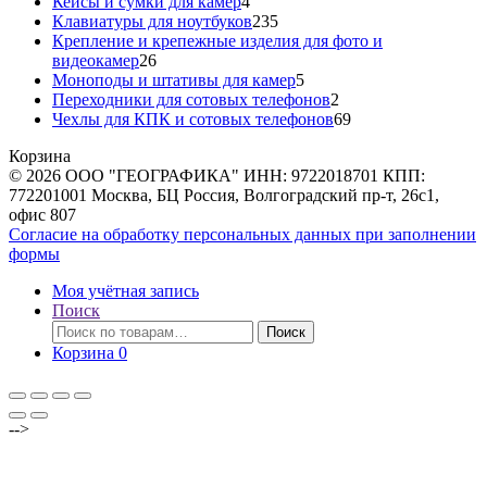
товаров
4
Кейсы и сумки для камер
4
товара
235
Клавиатуры для ноутбуков
235
товаров
Крепление и крепежные изделия для фото и
26
видеокамер
26
товаров
5
Моноподы и штативы для камер
5
товаров
2
Переходники для сотовых телефонов
2
товара
69
Чехлы для КПК и сотовых телефонов
69
товаров
Корзина
© 2026 ООО "ГЕОГРАФИКА" ИНН: 9722018701 КПП:
772201001 Москва, БЦ Россия, Волгоградский пр-т, 26с1,
офис 807
Согласие на обработку персональных данных при заполнении
формы
Моя учётная запись
Поиск
Искать:
Поиск
Корзина
0
-->