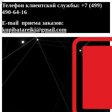
Телефон клиентской службы: +7 (499)
490-64-16
E-mail приема заказов:
kupibatareiki@gmail.com
Перейти
Перейти
к
к
навигации
содержимому