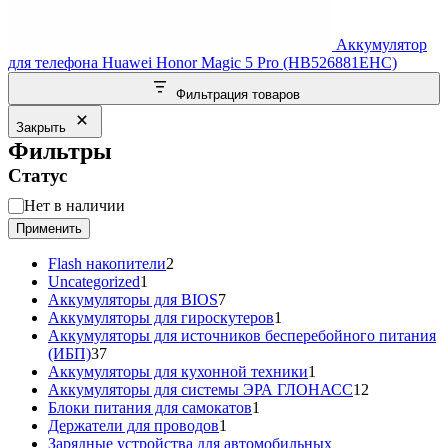
Аккумулятор
для телефона Huawei Honor Magic 5 Pro (HB526881EHC)
Фильтрация товаров
Закрыть
Фильтры
Статус
Статус
Нет в наличии
Применить
2
Flash накопители
2
1
товара
Uncategorized
1
товар
7
Аккумуляторы для BIOS
7
товаров
1
Аккумуляторы для гироскутеров
1
товар
Аккумуляторы для источников бесперебойного питания
37
(ИБП)
37
товаров
1
Аккумуляторы для кухонной техники
1
товар
12
Аккумуляторы для системы ЭРА ГЛОНАСС
12
1
товаров
Блоки питания для самокатов
1
1
товар
Держатели для проводов
1
товар
Зарядные устройства для автомобильных