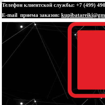
Телефон клиентской службы: +7 (499) 490
E-mail приема заказов:
kupibatareiki@gm
Перейти
Перейти
к
к
навигации
содержимому