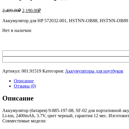
Первоначальная
Текущая
2,409.00
₽
2,190.00
₽
цена
цена:
составляла
Аккумулятор для HP 572032-001, HSTNN-OB88, HSTNN-OB89 (52
2,190.00₽.
2,409.00₽.
Нет в наличии
Артикул:
001.91519
Категория:
Аккумуляторы для ноутбуков
Описание
Отзывы (0)
Описание
Аккумулятор (батарея) 9-885-197-08, SF-02 для портативной а
Li-ion, 2400mAh, 3.7V, цвет черный, гарантия 12 мес. Изготови
Совместимые модели: