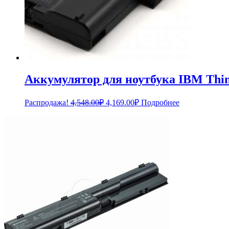
Аккумулятор для ноутбука IBM Thin
Первоначальная
Текущая
Распродажа!
4,548.00
₽
4,169.00
₽
Подробнее
цена
цена:
составляла
4,169.00₽.
4,548.00₽.