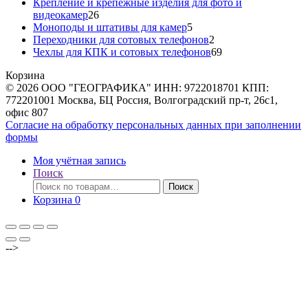
товаров
Крепление и крепежные изделия для фото и
26
видеокамер
26
товаров
5
Моноподы и штативы для камер
5
товаров
2
Переходники для сотовых телефонов
2
товара
69
Чехлы для КПК и сотовых телефонов
69
товаров
Корзина
© 2026 ООО "ГЕОГРАФИКА" ИНН: 9722018701 КПП:
772201001 Москва, БЦ Россия, Волгоградский пр-т, 26с1,
офис 807
Согласие на обработку персональных данных при заполнении
формы
Моя учётная запись
Поиск
Искать:
Поиск
Корзина
0
-->