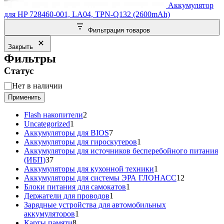
Аккумулятор
для HP 728460-001, LA04, TPN-Q132 (2600mAh)
Фильтрация товаров
Закрыть
Фильтры
Статус
Статус
Нет в наличии
Применить
2
Flash накопители
2
1
товара
Uncategorized
1
товар
7
Аккумуляторы для BIOS
7
товаров
1
Аккумуляторы для гироскутеров
1
товар
Аккумуляторы для источников бесперебойного питания
37
(ИБП)
37
товаров
1
Аккумуляторы для кухонной техники
1
товар
12
Аккумуляторы для системы ЭРА ГЛОНАСС
12
1
товаров
Блоки питания для самокатов
1
1
товар
Держатели для проводов
1
товар
Зарядные устройства для автомобильных
1
аккумуляторов
1
8
товар
Карты памяти
8