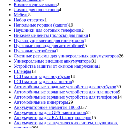
товаров
2
Компьютерные мыши
2
товара
4
Лампы для проекторов
4
8
товара
Мебель
8
товаров
1
Набор отверток
1
товар
19
Напольные горшки (кашпо)
19
товаров
2
Наушники для сотовых телефонов
2
товара
1
Никелевые ленты (полосы) для пайки
1
1
товар
Пульты управления для инверторов
1
товар
5
Пусковые провода для автомобилей
5
1
товаров
Пусковые устройства
1
товар
26
Сменные разъемы для универсальных аккумуляторов
26
31
то
Универсальные внешние аккумуляторы
31
товар
1
Устройства защиты от скачков напряжения
1
13
товар
Шлейфы
13
товаров
14
LCD матрицы для ноутбуков
14
5
товаров
LCD матрицы для планшетов
5
товаров
39
Автомобильные зарядные устройства для ноутбуков
39
9
тов
Автомобильные зарядные устройства для планшетов
9
тов
14
Автомобильные зарядные устройства для телефонов
14
29
то
Автомобильные инверторы
29
товаров
337
Аккумуляторные элементы 18650
337
товаров
55
Аккумуляторы для GPS навигаторов
55
товаров
15
Аккумуляторы для RAID-контроллеров
15
товаров
Аккумуляторы для акустических систем, наушников,
206
гарнитур
206