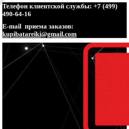
Телефон клиентской службы: +7 (499)
490-64-16
E-mail приема заказов:
kupibatareiki@gmail.com
Перейти
Перейти
к
к
навигации
содержимому