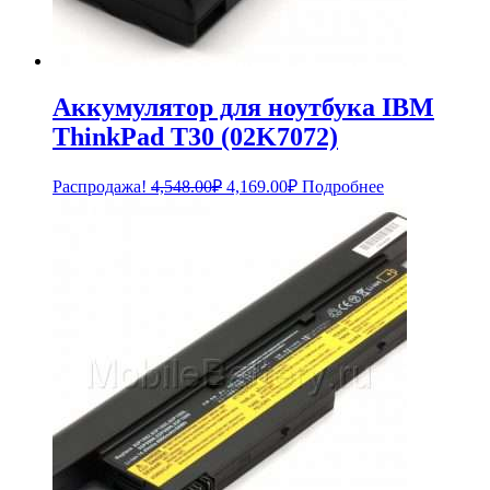
Аккумулятор для ноутбука IBM
ThinkPad T30 (02K7072)
Первоначальная
Текущая
Распродажа!
4,548.00
₽
4,169.00
₽
Подробнее
цена
цена:
составляла
4,169.00₽.
4,548.00₽.