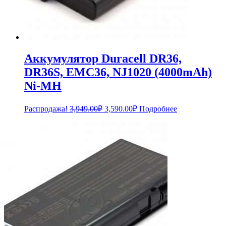
Аккумулятор Duracell DR36,
DR36S, EMC36, NJ1020 (4000mAh)
Ni-MH
Первоначальная
Текущая
Распродажа!
3,949.00
₽
3,590.00
₽
Подробнее
цена
цена:
составляла
3,590.00₽.
3,949.00₽.