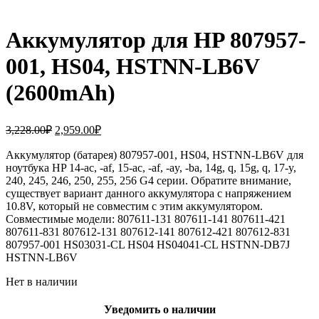
Аккумулятор для HP 807957-
001, HS04, HSTNN-LB6V
(2600mAh)
Первоначальная
Текущая
3,228.00
₽
2,959.00
₽
цена
цена:
составляла
Аккумулятор (батарея) 807957-001, HS04, HSTNN-LB6V для
2,959.00₽.
ноутбука HP 14-ac, -af, 15-ac, -af, -ay, -ba, 14g, q, 15g, q, 17-y,
3,228.00₽.
240, 245, 246, 250, 255, 256 G4 серии. Обратите внимание,
существует вариант данного аккумулятора с напряжением
10.8V, который не совместим с этим аккумулятором.
Совместимые модели: 807611-131 807611-141 807611-421
807611-831 807612-131 807612-141 807612-421 807612-831
807957-001 HS03031-CL HS04 HS04041-CL HSTNN-DB7J
HSTNN-LB6V
Нет в наличии
Уведомить о наличии