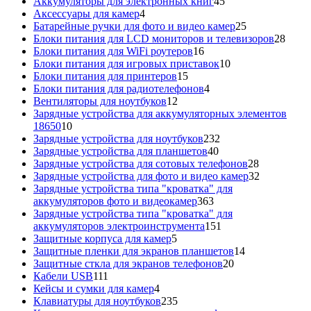
45
товаров
Аккумуляторы для электронных книг
45
4
товаров
Аксессуары для камер
4
товара
25
Батарейные ручки для фото и видео камер
25
товаров
28
Блоки питания для LCD мониторов и телевизоров
28
16
това
Блоки питания для WiFi роутеров
16
товаров
10
Блоки питания для игровых приставок
10
15
товаров
Блоки питания для принтеров
15
товаров
4
Блоки питания для радиотелефонов
4
12
товара
Вентиляторы для ноутбуков
12
товаров
Зарядные устройства для аккумуляторных элементов
10
18650
10
товаров
232
Зарядные устройства для ноутбуков
232
40
товара
Зарядные устройства для планшетов
40
товаров
28
Зарядные устройства для сотовых телефонов
28
товаров
32
Зарядные устройства для фото и видео камер
32
товара
Зарядные устройства типа "кроватка" для
363
аккумуляторов фото и видеокамер
363
товара
Зарядные устройства типа "кроватка" для
151
аккумуляторов электроинструмента
151
5
товар
Защитные корпуса для камер
5
товаров
14
Защитные пленки для экранов планшетов
14
20
товаров
Защитные сткла для экранов телефонов
20
111
товаров
Кабели USB
111
товаров
4
Кейсы и сумки для камер
4
товара
235
Клавиатуры для ноутбуков
235