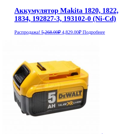
Аккумулятор Makita 1820, 1822,
1834, 192827-3, 193102-0 (Ni-Cd)
Первоначальная
Текущая
Распродажа!
5,268.00
₽
4,829.00
₽
Подробнее
цена
цена:
составляла
4,829.00₽.
5,268.00₽.