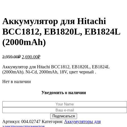
Аккумулятор для Hitachi
BCC1812, EB1820L, EB1824L
(2000mAh)
Первоначальная
Текущая
2,959.00
₽
2,690.00
₽
цена
цена:
составляла
Аккумулятор для Hitachi BCC1812, EB1820L, EB1824L
2,690.00₽.
(2000mAh). Ni-Cd, 2000mAh, 18V, цвет черный .
2,959.00₽.
Нет в наличии
Уведомить о наличии
Артикул:
004.02747
Категория:
Аккумуляторы для
электроинструментов