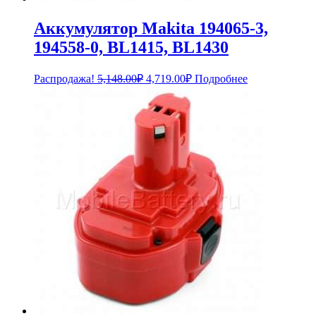
Аккумулятор Makita 194065-3,
194558-0, BL1415, BL1430
Первоначальная
Текущая
Распродажа!
5,148.00
₽
4,719.00
₽
Подробнее
цена
цена:
составляла
4,719.00₽.
5,148.00₽.