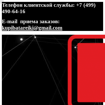
Телефон клиентской службы: +7 (499)
490-64-16
E-mail приема заказов:
kupibatareiki@gmail.com
Перейти
Перейти
к
к
навигации
содержимому