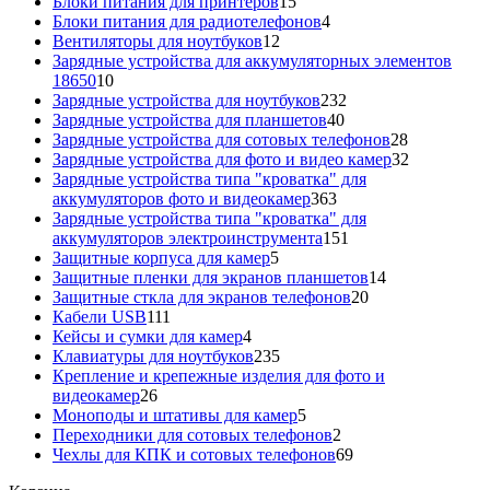
15
товаров
Блоки питания для принтеров
15
товаров
4
Блоки питания для радиотелефонов
4
12
товара
Вентиляторы для ноутбуков
12
товаров
Зарядные устройства для аккумуляторных элементов
10
18650
10
товаров
232
Зарядные устройства для ноутбуков
232
40
товара
Зарядные устройства для планшетов
40
товаров
28
Зарядные устройства для сотовых телефонов
28
товаров
32
Зарядные устройства для фото и видео камер
32
товара
Зарядные устройства типа "кроватка" для
363
аккумуляторов фото и видеокамер
363
товара
Зарядные устройства типа "кроватка" для
151
аккумуляторов электроинструмента
151
5
товар
Защитные корпуса для камер
5
товаров
14
Защитные пленки для экранов планшетов
14
20
товаров
Защитные сткла для экранов телефонов
20
111
товаров
Кабели USB
111
товаров
4
Кейсы и сумки для камер
4
товара
235
Клавиатуры для ноутбуков
235
товаров
Крепление и крепежные изделия для фото и
26
видеокамер
26
товаров
5
Моноподы и штативы для камер
5
товаров
2
Переходники для сотовых телефонов
2
товара
69
Чехлы для КПК и сотовых телефонов
69
товаров