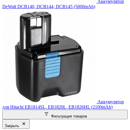
Аккумулятор
DeWalt DCB140, DCB144, DCB145 (5000mAh)
Аккумулятор
для Hitachi EB1814SL, EB1820L, EB1826HL (2100mAh)
Фильтрация товаров
Закрыть