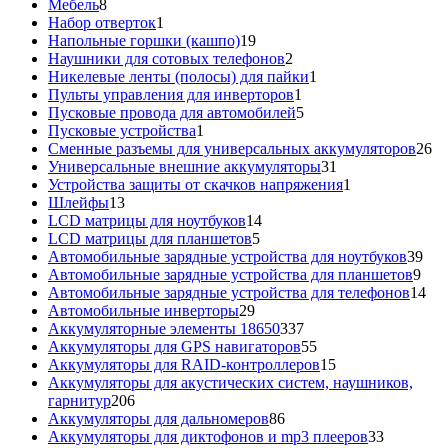
8
товара
Мебель
8
товаров
1
Набор отверток
1
товар
19
Напольные горшки (кашпо)
19
товаров
2
Наушники для сотовых телефонов
2
товара
1
Никелевые ленты (полосы) для пайки
1
1
товар
Пульты управления для инверторов
1
товар
5
Пусковые провода для автомобилей
5
1
товаров
Пусковые устройства
1
товар
26
Сменные разъемы для универсальных аккумуляторов
26
31
то
Универсальные внешние аккумуляторы
31
товар
1
Устройства защиты от скачков напряжения
1
13
товар
Шлейфы
13
товаров
14
LCD матрицы для ноутбуков
14
5
товаров
LCD матрицы для планшетов
5
товаров
39
Автомобильные зарядные устройства для ноутбуков
39
9
тов
Автомобильные зарядные устройства для планшетов
9
тов
14
Автомобильные зарядные устройства для телефонов
14
29
то
Автомобильные инверторы
29
товаров
337
Аккумуляторные элементы 18650
337
товаров
55
Аккумуляторы для GPS навигаторов
55
товаров
15
Аккумуляторы для RAID-контроллеров
15
товаров
Аккумуляторы для акустических систем, наушников,
206
гарнитур
206
товаров
86
Аккумуляторы для дальномеров
86
товаров
33
Аккумуляторы для диктофонов и mp3 плееров
33