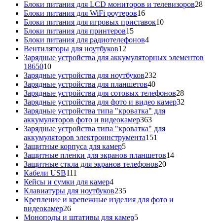
товаров
28
Блоки питания для LCD мониторов и телевизоров
28
16
това
Блоки питания для WiFi роутеров
16
товаров
10
Блоки питания для игровых приставок
10
15
товаров
Блоки питания для принтеров
15
товаров
4
Блоки питания для радиотелефонов
4
12
товара
Вентиляторы для ноутбуков
12
товаров
Зарядные устройства для аккумуляторных элементов
10
18650
10
товаров
232
Зарядные устройства для ноутбуков
232
40
товара
Зарядные устройства для планшетов
40
товаров
28
Зарядные устройства для сотовых телефонов
28
товаров
32
Зарядные устройства для фото и видео камер
32
товара
Зарядные устройства типа "кроватка" для
363
аккумуляторов фото и видеокамер
363
товара
Зарядные устройства типа "кроватка" для
151
аккумуляторов электроинструмента
151
5
товар
Защитные корпуса для камер
5
товаров
14
Защитные пленки для экранов планшетов
14
20
товаров
Защитные сткла для экранов телефонов
20
111
товаров
Кабели USB
111
товаров
4
Кейсы и сумки для камер
4
товара
235
Клавиатуры для ноутбуков
235
товаров
Крепление и крепежные изделия для фото и
26
видеокамер
26
товаров
5
Моноподы и штативы для камер
5