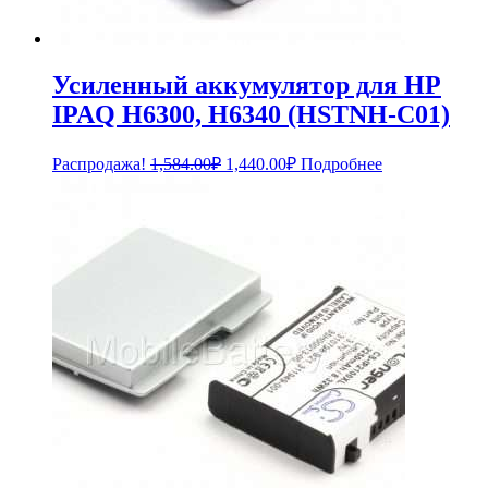
Усиленный аккумулятор для HP
IPAQ H6300, H6340 (HSTNH-C01)
Первоначальная
Текущая
Распродажа!
1,584.00
₽
1,440.00
₽
Подробнее
цена
цена:
составляла
1,440.00₽.
1,584.00₽.