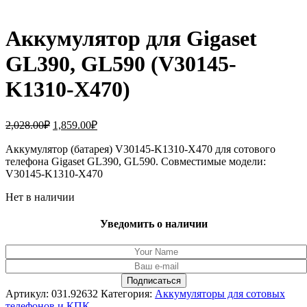
Аккумулятор для Gigaset
GL390, GL590 (V30145-
K1310-X470)
Первоначальная
Текущая
2,028.00
₽
1,859.00
₽
цена
цена:
составляла
Аккумулятор (батарея) V30145-K1310-X470 для сотового
1,859.00₽.
телефона Gigaset GL390, GL590. Совместимые модели:
2,028.00₽.
V30145-K1310-X470
Нет в наличии
Уведомить о наличии
Артикул:
031.92632
Категория:
Аккумуляторы для сотовых
телефонов и КПК