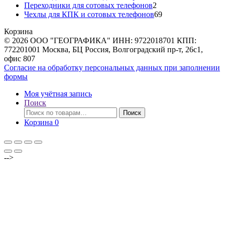
товаров
2
Переходники для сотовых телефонов
2
товара
69
Чехлы для КПК и сотовых телефонов
69
товаров
Корзина
© 2026 ООО "ГЕОГРАФИКА" ИНН: 9722018701 КПП:
772201001 Москва, БЦ Россия, Волгоградский пр-т, 26с1,
офис 807
Согласие на обработку персональных данных при заполнении
формы
Моя учётная запись
Поиск
Искать:
Поиск
Корзина
0
-->