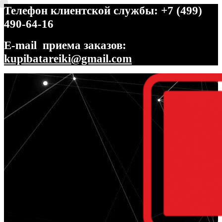
Телефон клиентской службы: +7 (499)
490-64-16
E-mail приема заказов:
kupibatareiki@gmail.com
Перейти
Перейти
к
к
навигации
содержимому