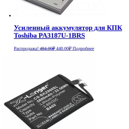
Усиленный аккумулятор для КПК
Toshiba PA3187U-1BRS
Первоначальная
Текущая
Распродажа!
484.00
₽
440.00
₽
Подробнее
цена
цена:
составляла
440.00₽.
484.00₽.