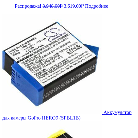
Первоначальная
Текущая
Распродажа!
3,948.00
₽
3,619.00
₽
Подробнее
цена
цена:
составляла
3,619.00₽.
3,948.00₽.
Аккумулятор
для камеры GoPro HERO9 (SPBL1B)