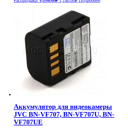
Распродажа!
1,254.00
₽
1,140.00
₽
Подробнее
цена
цена:
составляла
1,140.00₽.
1,254.00₽.
Аккумулятор для видеокамеры
JVC BN-VF707, BN-VF707U, BN-
VF707UE