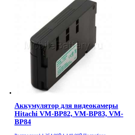
Аккумулятор для видеокамеры
Hitachi VM-BP82, VM-BP83, VM-
BP84
Первоначальная
Текущая