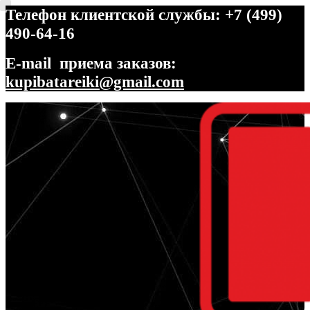
Телефон клиентской службы: +7 (499)
490-64-16
E-mail приема заказов:
kupibatareiki@gmail.com
Перейти
Перейти
к
к
навигации
содержимому