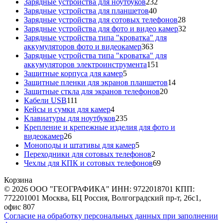
товаров
232
Зарядные устройства для ноутбуков
232
40
товара
Зарядные устройства для планшетов
40
товаров
28
Зарядные устройства для сотовых телефонов
28
товаров
32
Зарядные устройства для фото и видео камер
32
товара
Зарядные устройства типа "кроватка" для
363
аккумуляторов фото и видеокамер
363
товара
Зарядные устройства типа "кроватка" для
151
аккумуляторов электроинструмента
151
5
товар
Защитные корпуса для камер
5
товаров
14
Защитные пленки для экранов планшетов
14
20
товаров
Защитные сткла для экранов телефонов
20
111
товаров
Кабели USB
111
товаров
4
Кейсы и сумки для камер
4
товара
235
Клавиатуры для ноутбуков
235
товаров
Крепление и крепежные изделия для фото и
26
видеокамер
26
товаров
5
Моноподы и штативы для камер
5
товаров
2
Переходники для сотовых телефонов
2
товара
69
Чехлы для КПК и сотовых телефонов
69
товаров
Корзина
© 2026 ООО "ГЕОГРАФИКА" ИНН: 9722018701 КПП:
772201001 Москва, БЦ Россия, Волгоградский пр-т, 26с1,
офис 807
Согласие на обработку персональных данных при заполнении