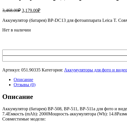
Первоначальная
Текущая
3,468.00
₽
3,179.00
₽
цена
цена:
составляла
Аккумулятор (батарея) BP-DC13 для фотоаппарата Leica T. С
3,179.00₽.
3,468.00₽.
Нет в наличии
Артикул:
051.90335
Категория:
Аккумуляторы для фото и виде
Описание
Отзывы (0)
Описание
Аккумулятор (батарея) BP-508, BP-511, BP-511a для фото и в
7.4Емкость (mAh): 2000Мощность аккумулятора (Wh): 14.8Размер
Совместимые модели: