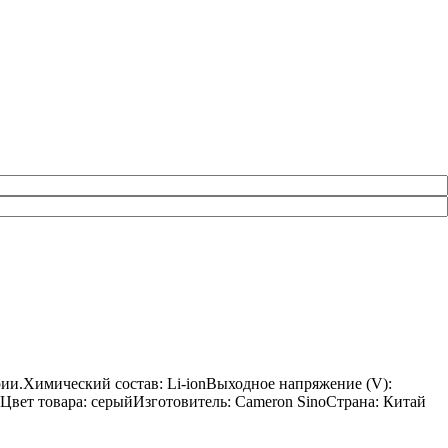
рии.Химический состав: Li-ionВыходное напряжение (V):
12Цвет товара: серыйИзготовитель: Cameron SinoСтрана: Китай