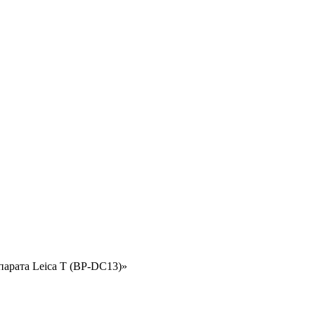
парата Leica T (BP-DC13)»