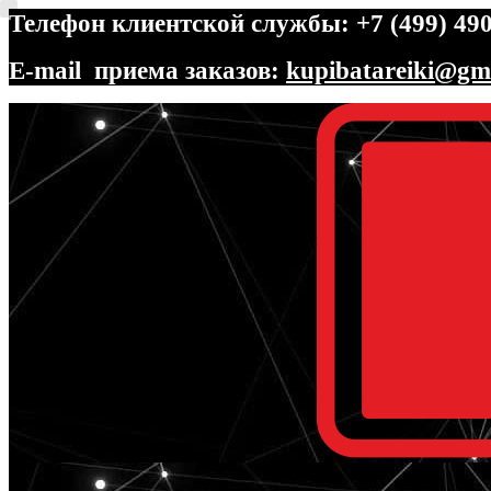
Телефон клиентской службы: +7 (499) 490
E-mail приема заказов:
kupibatareiki@gm
Перейти
Перейти
к
к
навигации
содержимому