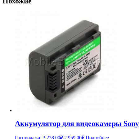
Похожие
Аккумулятор для видеокамеры Sony
Первоначальная
Текущая
Распродажа!
3,228.00
₽
2,959.00
₽
Подробнее