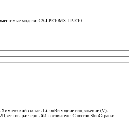
 Совместимые модели: CS-LPE10MX LP-E10
0D.Химический состав: Li-ionВыходное напряжение (V):
 12Цвет товара: черныйИзготовитель: Cameron SinoСтрана: