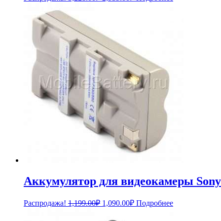
цена
цена:
составляла
2,959.00₽.
3,228.00₽.
Аккумулятор для видеокамеры Sony 
Первоначальная
Текущая
Распродажа!
1,199.00
₽
1,090.00
₽
Подробнее
цена
цена:
составляла
1,090.00₽.