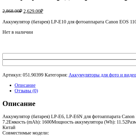
Первоначальная
Текущая
2,868.00
₽
2,629.00
₽
цена
цена:
составляла
Аккумулятор (батарея) LP-E10 для фотоаппарата Canon EOS 11
2,629.00₽.
2,868.00₽.
Нет в наличии
Артикул:
051.90399
Категория:
Аккумуляторы для фото и виде
Описание
Отзывы (0)
Описание
Аккумулятор (батарея) LP-E6, LP-E6N для фотоаппарата Canon E
7.2Емкость (mAh): 1600Мощность аккумулятора (Wh): 11.52Разме
Китай
Совместимые модели: