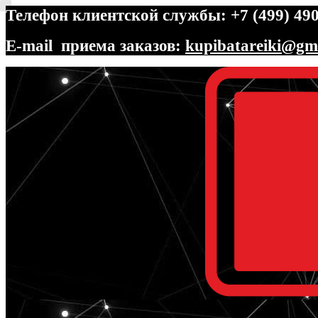
Телефон клиентской службы: +7 (499) 490
E-mail приема заказов:
kupibatareiki@gm
Перейти
Перейти
к
к
навигации
содержимому