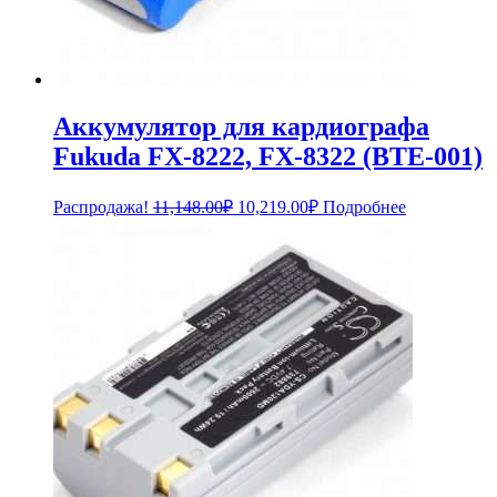
Аккумулятор для кардиографа
Fukuda FX-8222, FX-8322 (BTE-001)
Первоначальная
Текущая
Распродажа!
11,148.00
₽
10,219.00
₽
Подробнее
цена
цена:
составляла
10,219.00₽.
11,148.00₽.