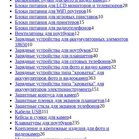
товаров
28
Блоки питания для LCD мониторов и телевизоров
28
16
това
Блоки питания для WiFi роутеров
16
товаров
10
Блоки питания для игровых приставок
10
15
товаров
Блоки питания для принтеров
15
товаров
4
Блоки питания для радиотелефонов
4
12
товара
Вентиляторы для ноутбуков
12
товаров
Зарядные устройства для аккумуляторных элементов
10
18650
10
товаров
232
Зарядные устройства для ноутбуков
232
40
товара
Зарядные устройства для планшетов
40
товаров
28
Зарядные устройства для сотовых телефонов
28
товаров
32
Зарядные устройства для фото и видео камер
32
товара
Зарядные устройства типа "кроватка" для
363
аккумуляторов фото и видеокамер
363
товара
Зарядные устройства типа "кроватка" для
151
аккумуляторов электроинструмента
151
5
товар
Защитные корпуса для камер
5
товаров
14
Защитные пленки для экранов планшетов
14
20
товаров
Защитные сткла для экранов телефонов
20
111
товаров
Кабели USB
111
товаров
4
Кейсы и сумки для камер
4
товара
235
Клавиатуры для ноутбуков
235
товаров
Крепление и крепежные изделия для фото и
26
видеокамер
26