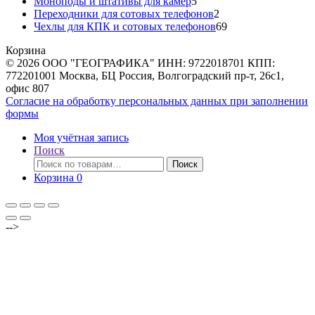
товаров
5
Моноподы и штативы для камер
5
товаров
2
Переходники для сотовых телефонов
2
товара
69
Чехлы для КПК и сотовых телефонов
69
товаров
Корзина
© 2026 ООО "ГЕОГРАФИКА" ИНН: 9722018701 КПП:
772201001 Москва, БЦ Россия, Волгоградский пр-т, 26с1,
офис 807
Согласие на обработку персональных данных при заполнении
формы
Моя учётная запись
Поиск
Искать:
Поиск
Корзина
0
-->