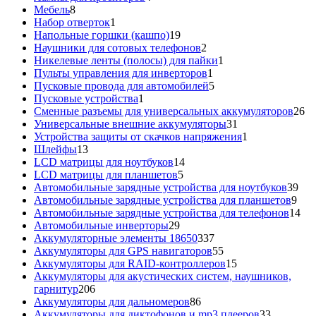
8
товара
Мебель
8
товаров
1
Набор отверток
1
товар
19
Напольные горшки (кашпо)
19
товаров
2
Наушники для сотовых телефонов
2
товара
1
Никелевые ленты (полосы) для пайки
1
1
товар
Пульты управления для инверторов
1
товар
5
Пусковые провода для автомобилей
5
1
товаров
Пусковые устройства
1
товар
26
Сменные разъемы для универсальных аккумуляторов
26
31
то
Универсальные внешние аккумуляторы
31
товар
1
Устройства защиты от скачков напряжения
1
13
товар
Шлейфы
13
товаров
14
LCD матрицы для ноутбуков
14
5
товаров
LCD матрицы для планшетов
5
товаров
39
Автомобильные зарядные устройства для ноутбуков
39
9
тов
Автомобильные зарядные устройства для планшетов
9
тов
14
Автомобильные зарядные устройства для телефонов
14
29
то
Автомобильные инверторы
29
товаров
337
Аккумуляторные элементы 18650
337
товаров
55
Аккумуляторы для GPS навигаторов
55
товаров
15
Аккумуляторы для RAID-контроллеров
15
товаров
Аккумуляторы для акустических систем, наушников,
206
гарнитур
206
товаров
86
Аккумуляторы для дальномеров
86
товаров
33
Аккумуляторы для диктофонов и mp3 плееров
33