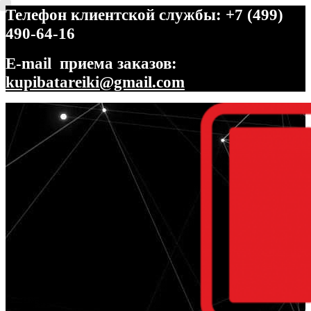
Телефон клиентской службы: +7 (499)
490-64-16
E-mail приема заказов:
kupibatareiki@gmail.com
Перейти
Перейти
к
к
навигации
содержимому