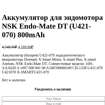
Аккумулятор для эндомотора
NSK Endo-Mate DT (U421-
070) 800mAh
Первоначальная
Текущая
4,548.00
₽
4,169.00
₽
цена
цена:
составляла
Аккумулятор (батарея) U421-070 эндодонтического
4,169.00₽.
микромотора Dentsply X-Smart Motor, X-smart Plus, X-smart
4,548.00₽.
Anetum, NSK Endo-Mate DT. Совместимые модели: 10H-
AAA620 A 1007 000 001 00 A100700000100 CH-1338 U421-070
U421070 X-SMARTU421-070
Нет в наличии
Уведомить о наличии