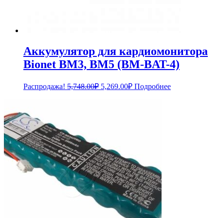
Аккумулятор для кардиомонитора
Bionet BM3, BM5 (BM-BAT-4)
Первоначальная
Текущая
Распродажа!
5,748.00
₽
5,269.00
₽
Подробнее
цена
цена:
составляла
5,269.00₽.
5,748.00₽.