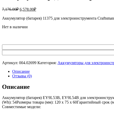
Первоначальная
Текущая
7,176.00
₽
6,578.00
₽
цена
цена:
составляла
Аккумулятор (батарея) 11375 для электроинструмента Craftsm
6,578.00₽.
7,176.00₽.
Нет в наличии
Артикул:
004.02699
Категория:
Аккумуляторы для электроинст
Описание
Отзывы (0)
Описание
Аккумулятор (батарея) EY9L53B, EY9L54B для электроинструм
(Wh): 54Размеры товара (мм): 120 x 75 x 60Гарантийный срок (
Совместимые модели: