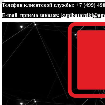
Телефон клиентской службы: +7 (499) 490
E-mail приема заказов:
kupibatareiki@gm
Перейти
Перейти
к
к
навигации
содержимому