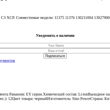
an C3 XCP. Совместимые модели: 11375 11376 130211004 1302790
Уведомить о наличии
рументов
ента Panasonic EY серии.Химический состав: Li-ionВыходное н
мес.): 12Цвет товара: черныйИзготовитель: Sino PowerСтрана: Ки