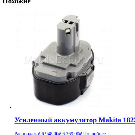
Похожие
Усиленный аккумулятор Makita 1822,
Первоначальная
Текущая
Распродажа!
6,948.00
₽
6,369.00
₽
Подробнее