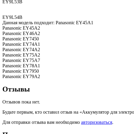
EY9L53B
EY9L54B
Данная модель подходит: Panasonic EY45A1
Panasonic EY45A2
Panasonic EY46A2
Panasonic EY7450
Panasonic EY74A1
Panasonic EY74A2
Panasonic EY75A2
Panasonic EY75A7
Panasonic EY78A1
Panasonic EY7950
Panasonic EY79A2
Отзывы
Отзывов пока нет.
Будьте первым, кто оставил отзыв на «Аккумулятор для электр
Для отправки отзыва вам необходимо
авторизоваться
.