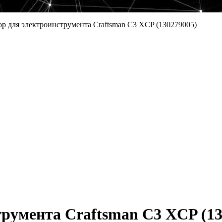
р для электроинструмента Craftsman C3 XCP (130279005)
румента Craftsman C3 XCP (13