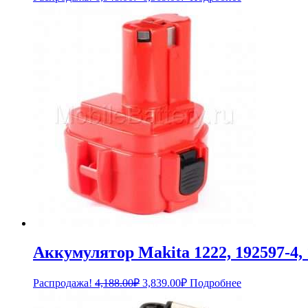
цена
цена:
составляла
6,369.00₽.
6,948.00₽.
Аккумулятор Makita 1222, 192597-4, 
Первоначальная
Текущая
Распродажа!
4,188.00
₽
3,839.00
₽
Подробнее
цена
цена:
составляла
3,839.00₽.