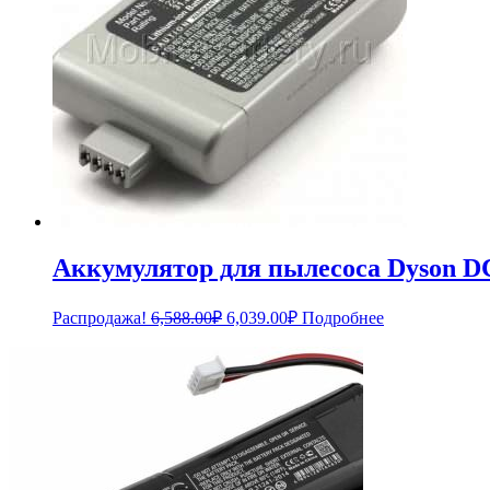
Аккумулятор для пылесоса Dyson D
Первоначальная
Текущая
Распродажа!
6,588.00
₽
6,039.00
₽
Подробнее
цена
цена:
составляла
6,039.00₽.
6,588.00₽.