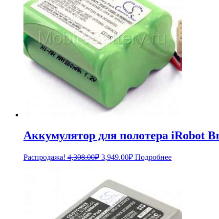
Аккумулятор для полотера iRobot 
Первоначальная
Текущая
Распродажа!
4,308.00
₽
3,949.00
₽
Подробнее
цена
цена:
составляла
3,949.00₽.
4,308.00₽.