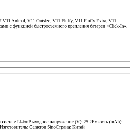
11 Animal, V11 Outsize, V11 Fluffy, V11 Fluffy Extra, V11
осами с функцией быстросъемного крепления батареи «Click-In».
 состав: Li-ionВыходное напряжение (V): 25.2Емкость (mAh):
йИзготовитель: Cameron SinoСтрана: Китай