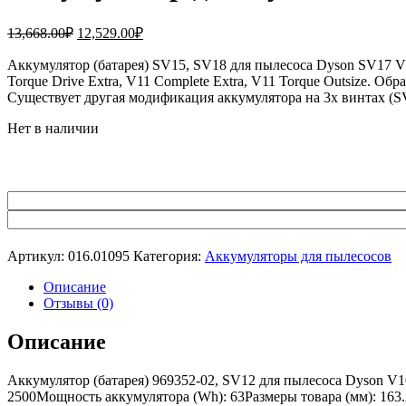
Первоначальная
Текущая
13,668.00
₽
12,529.00
₽
цена
цена:
составляла
Аккумулятор (батарея) SV15, SV18 для пылесоса Dyson SV17 V11 A
12,529.00₽.
Torque Drive Extra, V11 Complete Extra, V11 Torque Outsize. 
13,668.00₽.
Существует другая модификация аккумулятора на 3х винтах (S
Нет в наличии
Артикул:
016.01095
Категория:
Аккумуляторы для пылесосов
Описание
Отзывы (0)
Описание
Аккумулятор (батарея) 969352-02, SV12 для пылесоса Dyson V10
2500Мощность аккумулятора (Wh): 63Размеры товара (мм): 163.2