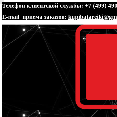
Телефон клиентской службы: +7 (499) 490
E-mail приема заказов:
kupibatareiki@gm
Перейти
Перейти
к
к
навигации
содержимому