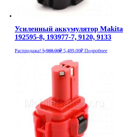
Усиленный аккумулятор Makita
192595-8, 193977-7, 9120, 9133
Первоначальная
Текущая
Распродажа!
5,988.00
₽
5,489.00
₽
Подробнее
цена
цена:
составляла
5,489.00₽.
5,988.00₽.