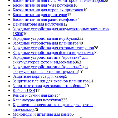
товаров
28
Блоки питания для LCD мониторов и телевизоров
28
16
това
Блоки питания для WiFi роутеров
16
товаров
10
Блоки питания для игровых приставок
10
15
товаров
Блоки питания для принтеров
15
товаров
4
Блоки питания для радиотелефонов
4
12
товара
Вентиляторы для ноутбуков
12
товаров
Зарядные устройства для аккумуляторных элементов
10
18650
10
товаров
232
Зарядные устройства для ноутбуков
232
40
товара
Зарядные устройства для планшетов
40
товаров
28
Зарядные устройства для сотовых телефонов
28
товаров
32
Зарядные устройства для фото и видео камер
32
товара
Зарядные устройства типа "кроватка" для
363
аккумуляторов фото и видеокамер
363
товара
Зарядные устройства типа "кроватка" для
151
аккумуляторов электроинструмента
151
5
товар
Защитные корпуса для камер
5
товаров
14
Защитные пленки для экранов планшетов
14
20
товаров
Защитные сткла для экранов телефонов
20
111
товаров
Кабели USB
111
товаров
4
Кейсы и сумки для камер
4
товара
235
Клавиатуры для ноутбуков
235
товаров
Крепление и крепежные изделия для фото и
26
видеокамер
26
товаров
5
Моноподы и штативы для камер
5