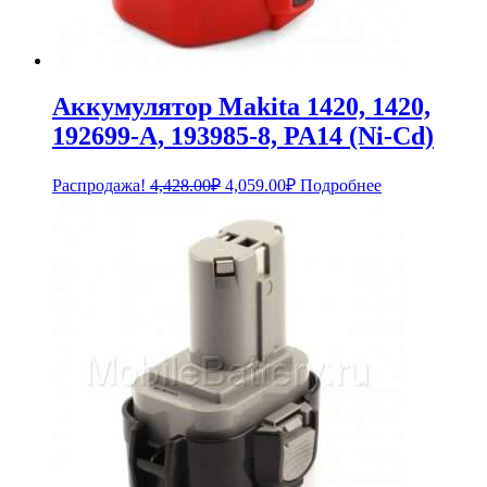
Аккумулятор Makita 1420, 1420,
192699-A, 193985-8, PA14 (Ni-Cd)
Первоначальная
Текущая
Распродажа!
4,428.00
₽
4,059.00
₽
Подробнее
цена
цена:
составляла
4,059.00₽.
4,428.00₽.