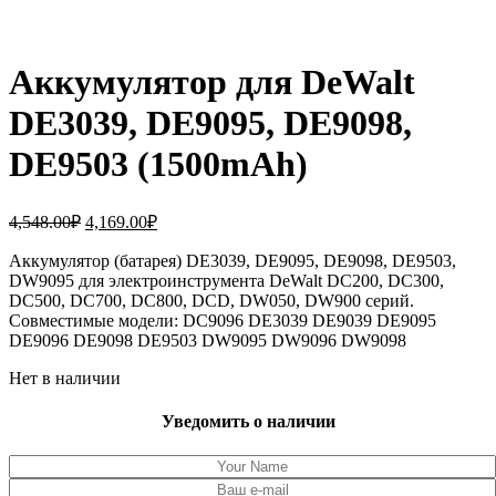
Аккумулятор для DeWalt
DE3039, DE9095, DE9098,
DE9503 (1500mAh)
Первоначальная
Текущая
4,548.00
₽
4,169.00
₽
цена
цена:
составляла
Аккумулятор (батарея) DE3039, DE9095, DE9098, DE9503,
4,169.00₽.
DW9095 для электроинструмента DeWalt DC200, DC300,
4,548.00₽.
DC500, DC700, DC800, DCD, DW050, DW900 серий.
Совместимые модели: DC9096 DE3039 DE9039 DE9095
DE9096 DE9098 DE9503 DW9095 DW9096 DW9098
Нет в наличии
Уведомить о наличии