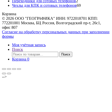
товаров
2
Переходники для сотовых телефонов
2
товара
69
Чехлы для КПК и сотовых телефонов
69
товаров
Корзина
© 2026 ООО "ГЕОГРАФИКА" ИНН: 9722018701 КПП:
772201001 Москва, БЦ Россия, Волгоградский пр-т, 26с1,
офис 807
Согласие на обработку персональных данных при заполнении
формы
Моя учётная запись
Поиск
Искать:
Поиск
Корзина
0
-->