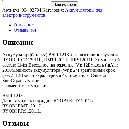
Артикул:
004.02734
Категория:
Аккумуляторы для
электроинструментов
Описание
Отзывы (0)
Описание
Аккумулятор (батарея) BSPL1213 для электроинструмента
RYOBI RCD12011L, RMT12011L, RRS12011L.Химический
состав: Li-ionВыходное напряжение (V): 12Емкость (mAh):
2000Мощность аккумулятора (Wh): 24Гарантийный срок
(мес.): 12Цвет товара: черныйИзготовитель: Cameron
SinoСтрана: Китай
Совместимые модели:
BSPL1213
Данная модель подходит: RYOBI RCD12011L
RYOBI RMT12011L
RYOBI RRS12011L
Отзывы