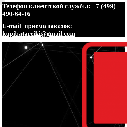
Телефон клиентской службы: +7 (499)
490-64-16
E-mail приема заказов:
kupibatareiki@gmail.com
Перейти
Перейти
к
к
навигации
содержимому