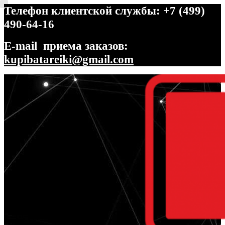
Телефон клиентской службы: +7 (499)
490-64-16
E-mail приема заказов:
kupibatareiki@gmail.com
Перейти
Перейти
к
к
навигации
содержимому