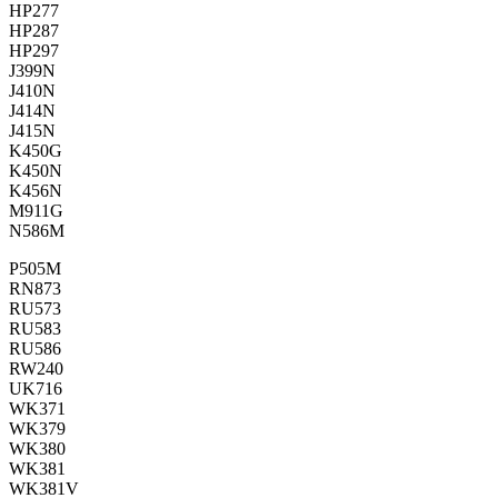
HP277
HP287
HP297
J399N
J410N
J414N
J415N
K450G
K450N
K456N
M911G
N586M
P505M
RN873
RU573
RU583
RU586
RW240
UK716
WK371
WK379
WK380
WK381
WK381V