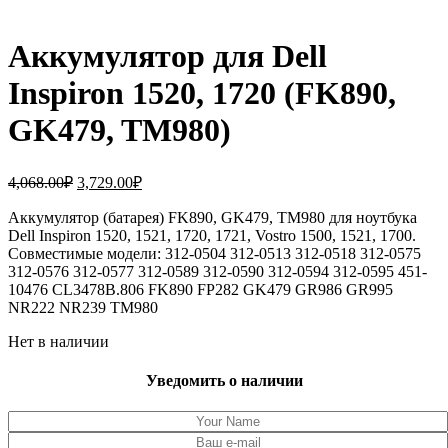
Аккумулятор для Dell
Inspiron 1520, 1720 (FK890,
GK479, TM980)
Первоначальная
Текущая
4,068.00
₽
3,729.00
₽
цена
цена:
составляла
Аккумулятор (батарея) FK890, GK479, TM980 для ноутбука
3,729.00₽.
Dell Inspiron 1520, 1521, 1720, 1721, Vostro 1500, 1521, 1700.
4,068.00₽.
Совместимые модели: 312-0504 312-0513 312-0518 312-0575
312-0576 312-0577 312-0589 312-0590 312-0594 312-0595 451-
10476 CL3478B.806 FK890 FP282 GK479 GR986 GR995
NR222 NR239 TM980
Нет в наличии
Уведомить о наличии