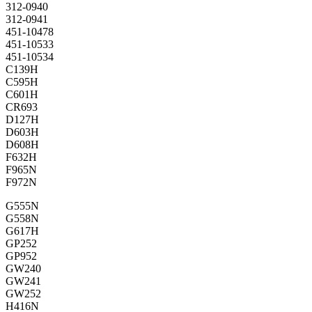
312-0940
312-0941
451-10478
451-10533
451-10534
C139H
C595H
C601H
CR693
D127H
D603H
D608H
F632H
F965N
F972N
G555N
G558N
G617H
GP252
GP952
GW240
GW241
GW252
H416N