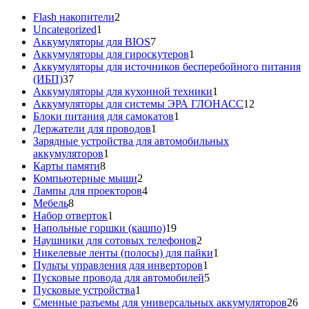
2
Flash накопители
2
1
товара
Uncategorized
1
товар
7
Аккумуляторы для BIOS
7
товаров
1
Аккумуляторы для гироскутеров
1
товар
Аккумуляторы для источников бесперебойного питания
37
(ИБП)
37
товаров
1
Аккумуляторы для кухонной техники
1
товар
12
Аккумуляторы для системы ЭРА ГЛОНАСС
12
1
товаров
Блоки питания для самокатов
1
1
товар
Держатели для проводов
1
товар
Зарядные устройства для автомобильных
1
аккумуляторов
1
8
товар
Карты памяти
8
товаров
2
Компьютерные мыши
2
товара
4
Лампы для проекторов
4
8
товара
Мебель
8
товаров
1
Набор отверток
1
товар
19
Напольные горшки (кашпо)
19
товаров
2
Наушники для сотовых телефонов
2
товара
1
Никелевые ленты (полосы) для пайки
1
1
товар
Пульты управления для инверторов
1
товар
5
Пусковые провода для автомобилей
5
1
товаров
Пусковые устройства
1
товар
26
Сменные разъемы для универсальных аккумуляторов
26