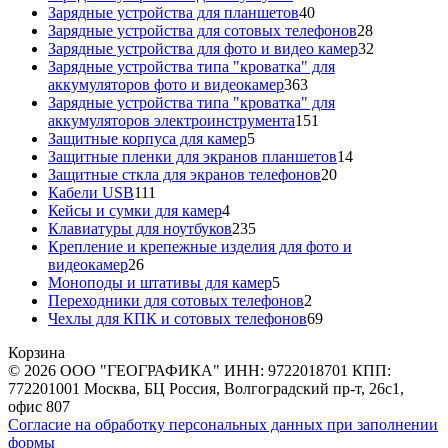
40
товара
Зарядные устройства для планшетов
40
товаров
28
Зарядные устройства для сотовых телефонов
28
товаров
32
Зарядные устройства для фото и видео камер
32
товара
Зарядные устройства типа "кроватка" для
363
аккумуляторов фото и видеокамер
363
товара
Зарядные устройства типа "кроватка" для
151
аккумуляторов электроинструмента
151
5
товар
Защитные корпуса для камер
5
товаров
14
Защитные пленки для экранов планшетов
14
20
товаров
Защитные сткла для экранов телефонов
20
111
товаров
Кабели USB
111
товаров
4
Кейсы и сумки для камер
4
товара
235
Клавиатуры для ноутбуков
235
товаров
Крепление и крепежные изделия для фото и
26
видеокамер
26
товаров
5
Моноподы и штативы для камер
5
товаров
2
Переходники для сотовых телефонов
2
товара
69
Чехлы для КПК и сотовых телефонов
69
товаров
Корзина
© 2026 ООО "ГЕОГРАФИКА" ИНН: 9722018701 КПП:
772201001 Москва, БЦ Россия, Волгоградский пр-т, 26с1,
офис 807
Согласие на обработку персональных данных при заполнении
формы