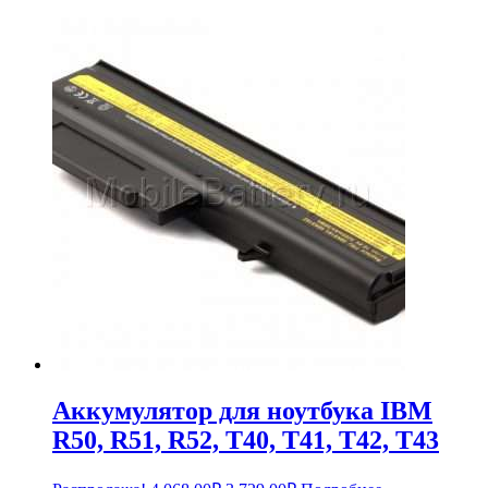
Аккумулятор для ноутбука IBM
R50, R51, R52, T40, T41, T42, T43
Первоначальная
Текущая