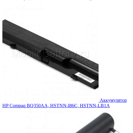
цена
цена:
составляла
4,169.00₽.
4,548.00₽.
Аккумулятор
HP Compaq BQ350AA, HSTNN-I86C, HSTNN-LB1A