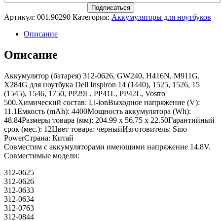
Артикул:
001.90290
Категория:
Аккумуляторы для ноутбуков
Описание
Описание
Аккумулятор (батарея) 312-0626, GW240, H416N, M911G,
X284G для ноутбука Dell Inspiron 14 (1440), 1525, 1526, 15
(1545), 1546, 1750, PP29L, PP41L, PP42L, Vostro
500.Химический состав: Li-ionВыходное напряжение (V):
11.1Емкость (mAh): 4400Мощность аккумулятора (Wh):
48.84Размеры товара (мм): 204.99 x 56.75 x 22.50Гарантийный
срок (мес.): 12Цвет товара: черныйИзготовитель: Sino
PowerСтрана: Китай
Совместим с аккумуляторами имеющими напряжение 14.8V.
Совместимые модели:
312-0625
312-0626
312-0633
312-0634
312-0763
312-0844