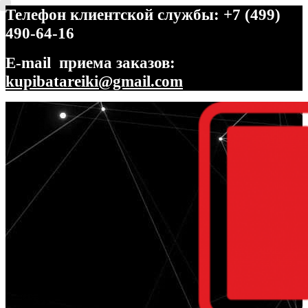
Телефон клиентской службы: +7 (499)
490-64-16
E-mail приема заказов:
kupibatareiki@gmail.com
Перейти
Перейти
к
к
навигации
содержимому