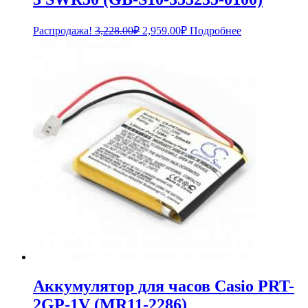
Первоначальная
Текущая
Распродажа!
3,228.00
₽
2,959.00
₽
Подробнее
цена
цена:
составляла
2,959.00₽.
3,228.00₽.
Аккумулятор для часов Casio PRT-
2GP-1V (MR11-2286)