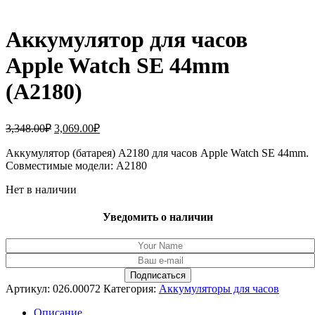
Аккумулятор для часов
Apple Watch SE 44mm
(A2180)
Первоначальная
Текущая
3,348.00
₽
3,069.00
₽
цена
цена:
составляла
Аккумулятор (батарея) A2180 для часов Apple Watch SE 44mm.
3,069.00₽.
Совместимые модели: A2180
3,348.00₽.
Нет в наличии
Уведомить о наличии
Артикул:
026.00072
Категория:
Аккумуляторы для часов
Описание