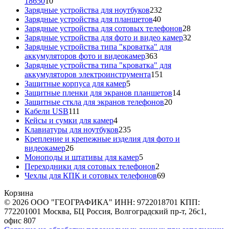
10
18650
10
товаров
232
Зарядные устройства для ноутбуков
232
40
товара
Зарядные устройства для планшетов
40
товаров
28
Зарядные устройства для сотовых телефонов
28
товаров
32
Зарядные устройства для фото и видео камер
32
товара
Зарядные устройства типа "кроватка" для
363
аккумуляторов фото и видеокамер
363
товара
Зарядные устройства типа "кроватка" для
151
аккумуляторов электроинструмента
151
5
товар
Защитные корпуса для камер
5
товаров
14
Защитные пленки для экранов планшетов
14
20
товаров
Защитные сткла для экранов телефонов
20
111
товаров
Кабели USB
111
товаров
4
Кейсы и сумки для камер
4
товара
235
Клавиатуры для ноутбуков
235
товаров
Крепление и крепежные изделия для фото и
26
видеокамер
26
товаров
5
Моноподы и штативы для камер
5
товаров
2
Переходники для сотовых телефонов
2
товара
69
Чехлы для КПК и сотовых телефонов
69
товаров
Корзина
© 2026 ООО "ГЕОГРАФИКА" ИНН: 9722018701 КПП:
772201001 Москва, БЦ Россия, Волгоградский пр-т, 26с1,
офис 807