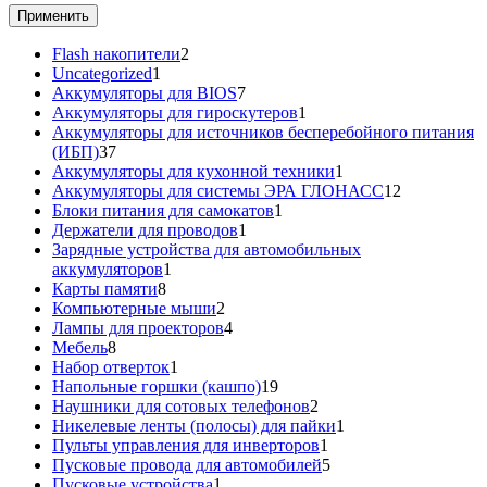
Применить
2
Flash накопители
2
1
товара
Uncategorized
1
товар
7
Аккумуляторы для BIOS
7
товаров
1
Аккумуляторы для гироскутеров
1
товар
Аккумуляторы для источников бесперебойного питания
37
(ИБП)
37
товаров
1
Аккумуляторы для кухонной техники
1
товар
12
Аккумуляторы для системы ЭРА ГЛОНАСС
12
1
товаров
Блоки питания для самокатов
1
1
товар
Держатели для проводов
1
товар
Зарядные устройства для автомобильных
1
аккумуляторов
1
8
товар
Карты памяти
8
товаров
2
Компьютерные мыши
2
товара
4
Лампы для проекторов
4
8
товара
Мебель
8
товаров
1
Набор отверток
1
товар
19
Напольные горшки (кашпо)
19
товаров
2
Наушники для сотовых телефонов
2
товара
1
Никелевые ленты (полосы) для пайки
1
1
товар
Пульты управления для инверторов
1
товар
5
Пусковые провода для автомобилей
5
1
товаров
Пусковые устройства
1