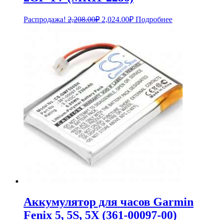
Первоначальная
Текущая
Распродажа!
2,208.00
₽
2,024.00
₽
Подробнее
цена
цена:
составляла
2,024.00₽.
2,208.00₽.
Аккумулятор для часов Garmin
Fenix 5, 5S, 5X (361-00097-00)