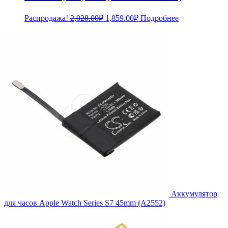
Первоначальная
Текущая
Распродажа!
2,028.00
₽
1,859.00
₽
Подробнее
цена
цена:
составляла
1,859.00₽.
2,028.00₽.
Аккумулятор
для часов Apple Watch Series S7 45mm (A2552)