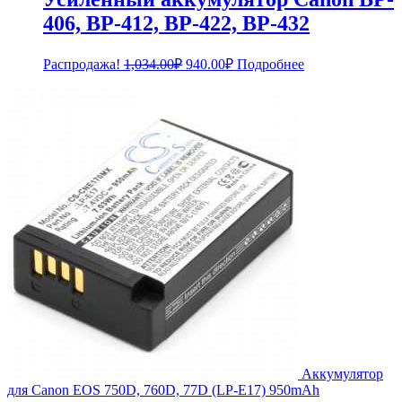
406, BP-412, BP-422, BP-432
Первоначальная
Текущая
Распродажа!
1,034.00
₽
940.00
₽
Подробнее
цена
цена:
составляла
940.00₽.
1,034.00₽.
Аккумулятор
для Canon EOS 750D, 760D, 77D (LP-E17) 950mAh