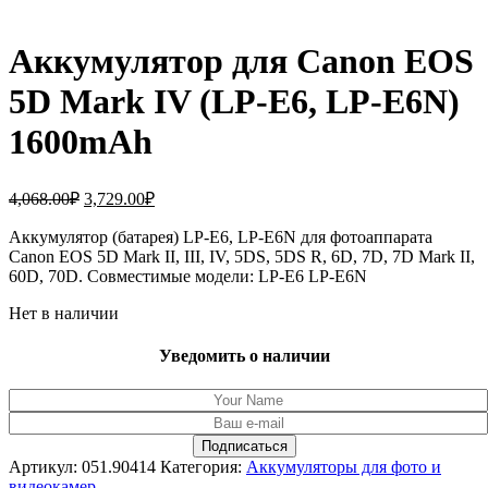
Аккумулятор для Canon EOS
5D Mark IV (LP-E6, LP-E6N)
1600mAh
Первоначальная
Текущая
4,068.00
₽
3,729.00
₽
цена
цена:
составляла
Аккумулятор (батарея) LP-E6, LP-E6N для фотоаппарата
3,729.00₽.
Canon EOS 5D Mark II, III, IV, 5DS, 5DS R, 6D, 7D, 7D Mark II,
4,068.00₽.
60D, 70D. Совместимые модели: LP-E6 LP-E6N
Нет в наличии
Уведомить о наличии
Артикул:
051.90414
Категория:
Аккумуляторы для фото и
видеокамер