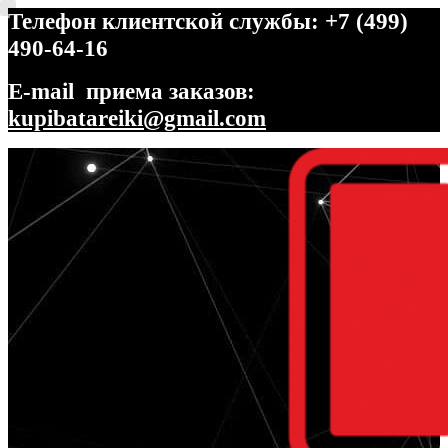
Телефон клиентской службы: +7 (499)
490-64-16
E-mail приема заказов:
kupibatareiki@gmail.com
Перейти
Перейти
к
к
навигации
содержимому