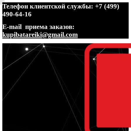
Телефон клиентской службы: +7 (499)
490-64-16
E-mail приема заказов:
kupibatareiki@gmail.com
Перейти
Перейти
к
к
навигации
содержимому