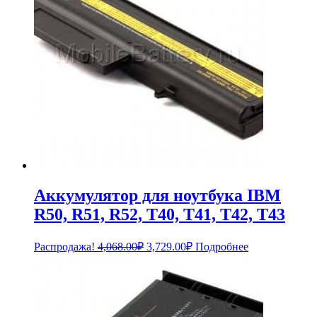
Аккумулятор для ноутбука IBM
R50, R51, R52, T40, T41, T42, T43
Первоначальная
Текущая
Распродажа!
4,068.00
₽
3,729.00
₽
Подробнее
цена
цена:
составляла
3,729.00₽.
4,068.00₽.