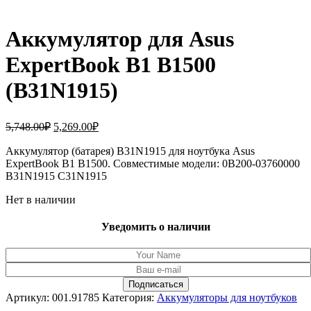
Аккумулятор для Asus
ExpertBook B1 B1500
(B31N1915)
Первоначальная
Текущая
5,748.00
₽
5,269.00
₽
цена
цена:
составляла
Аккумулятор (батарея) B31N1915 для ноутбука Asus
5,269.00₽.
ExpertBook B1 B1500. Совместимые модели: 0B200-03760000
5,748.00₽.
B31N1915 C31N1915
Нет в наличии
Уведомить о наличии
Артикул:
001.91785
Категория:
Аккумуляторы для ноутбуков