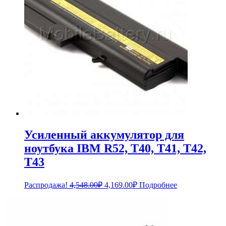
Усиленный аккумулятор для
ноутбука IBM R52, T40, T41, T42,
T43
Первоначальная
Текущая
Распродажа!
4,548.00
₽
4,169.00
₽
Подробнее
цена
цена:
составляла
4,169.00₽.
4,548.00₽.