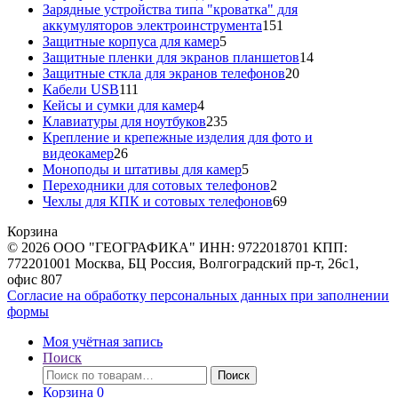
товара
Зарядные устройства типа "кроватка" для
151
аккумуляторов электроинструмента
151
5
товар
Защитные корпуса для камер
5
товаров
14
Защитные пленки для экранов планшетов
14
20
товаров
Защитные сткла для экранов телефонов
20
111
товаров
Кабели USB
111
товаров
4
Кейсы и сумки для камер
4
товара
235
Клавиатуры для ноутбуков
235
товаров
Крепление и крепежные изделия для фото и
26
видеокамер
26
товаров
5
Моноподы и штативы для камер
5
товаров
2
Переходники для сотовых телефонов
2
товара
69
Чехлы для КПК и сотовых телефонов
69
товаров
Корзина
© 2026 ООО "ГЕОГРАФИКА" ИНН: 9722018701 КПП:
772201001 Москва, БЦ Россия, Волгоградский пр-т, 26с1,
офис 807
Согласие на обработку персональных данных при заполнении
формы
Моя учётная запись
Поиск
Искать:
Поиск
Корзина
0