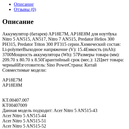
Описание
Отзывы (0)
Описание
Аккумулятор (батарея) AP18E7M, AP18E8M для ноутбука
Nitro 5 AN515, AN517, Nitro 7 AN515, Predator Helios 300
PH315, Predator Triton 300 PT315 серии.Химический состав:
Li-polymerВыходное напряжение (V): 15.4Емкость (mAh):
3700Мощность аккумулятора (Wh): 57Размеры товара (мм):
209.70 x 80.70 x 8.50Гарантийный срок (мес.): 12Цвет товара:
черныйИзготовитель: Sino PowerСтрана: Китай
Совместимые модели:
AP18E7M
AP18E8M
KT.00407.007
KT00407009
Данная модель подходит: Acer Nitro 5 AN515-43
Acer Nitro 5 AN515-44
Acer Nitro 5 AN515-51
Acer Nitro 5 AN515-52