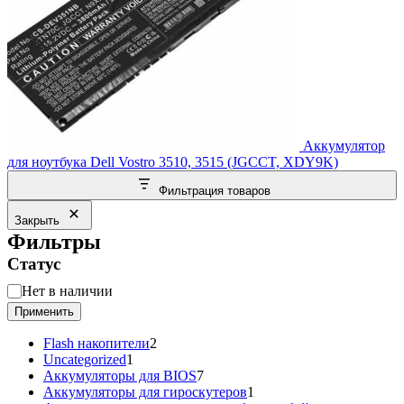
Аккумулятор
для ноутбука Dell Vostro 3510, 3515 (JGCCT, XDY9K)
Фильтрация товаров
Закрыть
Фильтры
Статус
Статус
Нет в наличии
Применить
2
Flash накопители
2
1
товара
Uncategorized
1
товар
7
Аккумуляторы для BIOS
7
товаров
1
Аккумуляторы для гироскутеров
1