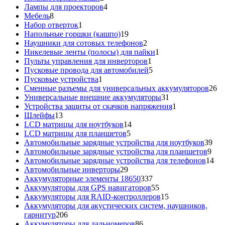
товара
4
Лампы для проекторов
4
8
товара
Мебель
8
товаров
1
Набор отверток
1
товар
19
Напольные горшки (кашпо)
19
товаров
2
Наушники для сотовых телефонов
2
товара
1
Никелевые ленты (полосы) для пайки
1
1
товар
Пульты управления для инверторов
1
товар
5
Пусковые провода для автомобилей
5
1
товаров
Пусковые устройства
1
товар
26
Сменные разъемы для универсальных аккумуляторов
26
31
то
Универсальные внешние аккумуляторы
31
товар
1
Устройства защиты от скачков напряжения
1
13
товар
Шлейфы
13
товаров
14
LCD матрицы для ноутбуков
14
5
товаров
LCD матрицы для планшетов
5
товаров
39
Автомобильные зарядные устройства для ноутбуков
39
9
тов
Автомобильные зарядные устройства для планшетов
9
тов
14
Автомобильные зарядные устройства для телефонов
14
29
то
Автомобильные инверторы
29
товаров
337
Аккумуляторные элементы 18650
337
товаров
55
Аккумуляторы для GPS навигаторов
55
товаров
15
Аккумуляторы для RAID-контроллеров
15
товаров
Аккумуляторы для акустических систем, наушников,
206
гарнитур
206
товаров
86
Аккумуляторы для дальномеров
86