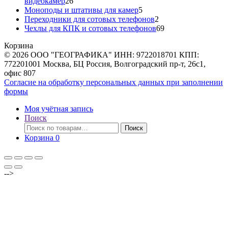
26
видеокамер
26
товаров
5
Моноподы и штативы для камер
5
товаров
2
Переходники для сотовых телефонов
2
товара
69
Чехлы для КПК и сотовых телефонов
69
товаров
Корзина
© 2026 ООО "ГЕОГРАФИКА" ИНН: 9722018701 КПП:
772201001 Москва, БЦ Россия, Волгоградский пр-т, 26с1,
офис 807
Согласие на обработку персональных данных при заполнении
формы
Моя учётная запись
Поиск
Искать:
Поиск
Корзина
0
-->