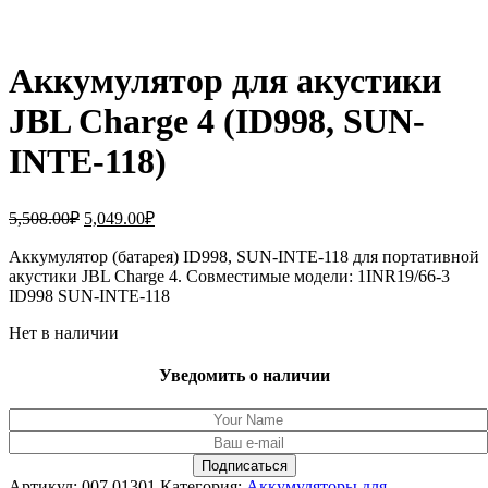
Аккумулятор для акустики
JBL Charge 4 (ID998, SUN-
INTE-118)
Первоначальная
Текущая
5,508.00
₽
5,049.00
₽
цена
цена:
составляла
Аккумулятор (батарея) ID998, SUN-INTE-118 для портативной
5,049.00₽.
акустики JBL Charge 4. Совместимые модели: 1INR19/66-3
5,508.00₽.
ID998 SUN-INTE-118
Нет в наличии
Уведомить о наличии
Артикул:
007.01301
Категория:
Аккумуляторы для