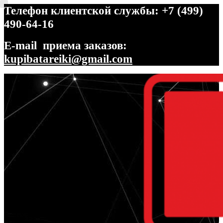
Телефон клиентской службы: +7 (499)
490-64-16
E-mail приема заказов:
kupibatareiki@gmail.com
Перейти
Перейти
к
к
навигации
содержимому