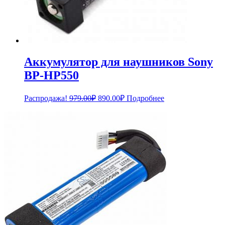
Аккумулятор для наушников Sony
BP-HP550
Первоначальная
Текущая
Распродажа!
979.00
₽
890.00
₽
Подробнее
цена
цена:
составляла
890.00₽.
979.00₽.