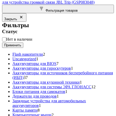
для устройства громкой связи JBL Trip (GSP083048)
Фильтрация товаров
Закрыть
Фильтры
Статус
Статус
Нет в наличии
Применить
2
Flash накопители
2
1
товара
Uncategorized
1
товар
7
Аккумуляторы для BIOS
7
товаров
1
Аккумуляторы для гироскутеров
1
товар
Аккумуляторы для источников бесперебойного питания
37
(ИБП)
37
товаров
1
Аккумуляторы для кухонной техники
1
товар
12
Аккумуляторы для системы ЭРА ГЛОНАСС
12
1
товаров
Блоки питания для самокатов
1
1
товар
Держатели для проводов
1
товар
Зарядные устройства для автомобильных
1
аккумуляторов
1
8
товар
Карты памяти
8
товаров
2
Компьютерные мыши
2