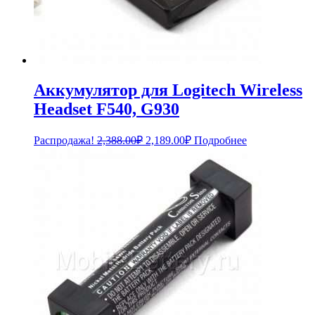
Аккумулятор для Logitech Wireless
Headset F540, G930
Первоначальная
Текущая
Распродажа!
2,388.00
₽
2,189.00
₽
Подробнее
цена
цена:
составляла
2,189.00₽.
2,388.00₽.