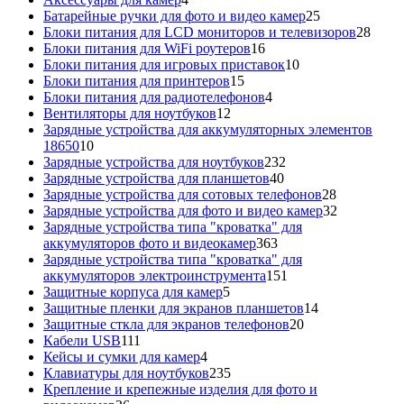
товара
25
Батарейные ручки для фото и видео камер
25
товаров
28
Блоки питания для LCD мониторов и телевизоров
28
16
това
Блоки питания для WiFi роутеров
16
товаров
10
Блоки питания для игровых приставок
10
15
товаров
Блоки питания для принтеров
15
товаров
4
Блоки питания для радиотелефонов
4
12
товара
Вентиляторы для ноутбуков
12
товаров
Зарядные устройства для аккумуляторных элементов
10
18650
10
товаров
232
Зарядные устройства для ноутбуков
232
40
товара
Зарядные устройства для планшетов
40
товаров
28
Зарядные устройства для сотовых телефонов
28
товаров
32
Зарядные устройства для фото и видео камер
32
товара
Зарядные устройства типа "кроватка" для
363
аккумуляторов фото и видеокамер
363
товара
Зарядные устройства типа "кроватка" для
151
аккумуляторов электроинструмента
151
5
товар
Защитные корпуса для камер
5
товаров
14
Защитные пленки для экранов планшетов
14
20
товаров
Защитные сткла для экранов телефонов
20
111
товаров
Кабели USB
111
товаров
4
Кейсы и сумки для камер
4
товара
235
Клавиатуры для ноутбуков
235
товаров
Крепление и крепежные изделия для фото и