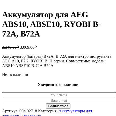
Аккумулятор для AEG
ABS10, ABSE10, RYOBI B-
72A, B72A
Первоначальная
Текущая
3,348.00
₽
3,069.00
₽
цена
цена:
составляла
Аккумулятор (батарея) B72A, B-72A для электроинструмента
3,069.00₽.
AEG A10, P7.2, RYOBI B, H серии. Совместимые модели:
3,348.00₽.
ABS10 ABSE10 B-72A B72A
Нет в наличии
Уведомить о наличии
Артикул:
004.02718
Категория:
Аккумуляторы для
электроинструментов