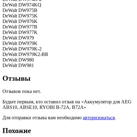
DeWalt DW974KQ
DeWalt DW975B
DeWalt DW975K
DeWalt DW976K
DeWalt DW977B
DeWalt DW977K
DeWalt DW979
DeWalt DW979K
DeWalt DW979K-2
DeWalt DW979K2-BR
DeWalt DW980
DeWalt DW981
Отзывы
Отзывов пока нет.
Будьте первым, кто оставил отзыв на «Аккумулятор для AEG
ABS10, ABSE10, RYOBI B-72A, B72A»
Для отправки отзыва вам необходимо
авторизоваться
.
Похожие