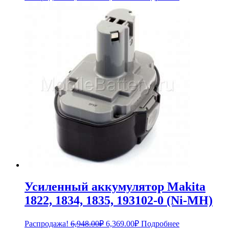
цена
цена:
составляла
2,990.00₽.
3,289.00₽.
Усиленный аккумулятор Makita
1822, 1834, 1835, 193102-0 (Ni-MH)
Первоначальная
Текущая
Распродажа!
6,948.00
₽
6,369.00
₽
Подробнее