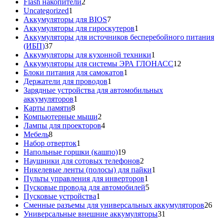
2
Flash накопители
2
1
товара
Uncategorized
1
товар
7
Аккумуляторы для BIOS
7
товаров
1
Аккумуляторы для гироскутеров
1
товар
Аккумуляторы для источников бесперебойного питания
37
(ИБП)
37
товаров
1
Аккумуляторы для кухонной техники
1
товар
12
Аккумуляторы для системы ЭРА ГЛОНАСС
12
1
товаров
Блоки питания для самокатов
1
1
товар
Держатели для проводов
1
товар
Зарядные устройства для автомобильных
1
аккумуляторов
1
8
товар
Карты памяти
8
товаров
2
Компьютерные мыши
2
товара
4
Лампы для проекторов
4
8
товара
Мебель
8
товаров
1
Набор отверток
1
товар
19
Напольные горшки (кашпо)
19
товаров
2
Наушники для сотовых телефонов
2
товара
1
Никелевые ленты (полосы) для пайки
1
1
товар
Пульты управления для инверторов
1
товар
5
Пусковые провода для автомобилей
5
1
товаров
Пусковые устройства
1
товар
26
Сменные разъемы для универсальных аккумуляторов
26
31
то
Универсальные внешние аккумуляторы
31