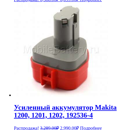
цена
цена:
составляла
6,039.00₽.
6,588.00₽.
Усиленный аккумулятор Makita
1200, 1201, 1202, 192536-4
Первоначальная
Текущая
Распродажа!
3,289.00
₽
2,990.00
₽
Подробнее