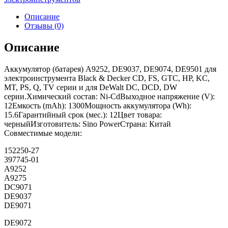
Описание
Отзывы (0)
Описание
Аккумулятор (батарея) A9252, DE9037, DE9074, DE9501 для
электроинструмента Black & Decker CD, FS, GTC, HP, KC,
MT, PS, Q, TV серии и для DeWalt DC, DCD, DW
серии.Химический состав: Ni-CdВыходное напряжение (V):
12Емкость (mAh): 1300Мощность аккумулятора (Wh):
15.6Гарантийный срок (мес.): 12Цвет товара:
черныйИзготовитель: Sino PowerСтрана: Китай
Совместимые модели:
152250-27
397745-01
A9252
A9275
DC9071
DE9037
DE9071
DE9072