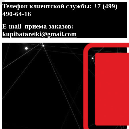
Телефон клиентской службы: +7 (499)
490-64-16
E-mail приема заказов:
kupibatareiki@gmail.com
Перейти
Перейти
к
к
навигации
содержимому