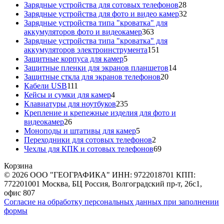
товаров
28
Зарядные устройства для сотовых телефонов
28
товаров
32
Зарядные устройства для фото и видео камер
32
товара
Зарядные устройства типа "кроватка" для
363
аккумуляторов фото и видеокамер
363
товара
Зарядные устройства типа "кроватка" для
151
аккумуляторов электроинструмента
151
5
товар
Защитные корпуса для камер
5
товаров
14
Защитные пленки для экранов планшетов
14
20
товаров
Защитные сткла для экранов телефонов
20
111
товаров
Кабели USB
111
товаров
4
Кейсы и сумки для камер
4
товара
235
Клавиатуры для ноутбуков
235
товаров
Крепление и крепежные изделия для фото и
26
видеокамер
26
товаров
5
Моноподы и штативы для камер
5
товаров
2
Переходники для сотовых телефонов
2
товара
69
Чехлы для КПК и сотовых телефонов
69
товаров
Корзина
© 2026 ООО "ГЕОГРАФИКА" ИНН: 9722018701 КПП:
772201001 Москва, БЦ Россия, Волгоградский пр-т, 26с1,
офис 807
Согласие на обработку персональных данных при заполнении
формы