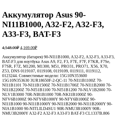
Аккумулятор Asus 90-
NI11B1000, A32-F2, A32-F3,
A33-F3, BAT-F3
Первоначальная
Текущая
4,548.00
₽
4,169.00
₽
цена
цена:
составляла
Аккумулятор (батарея) 90-NI11B1000, A32-F2, A32-F3, A33-F3,
4,169.00₽.
BAT-F3 для ноутбука Asus A9, F2, F3, F7E, F7F, F7KR, F7Se,
4,548.00₽.
F7SR, F7Z, M1200, M1300, M51, PRO31, PRO71, X56, X70,
Z53, DNS 0119107, 0119108, 0119109, 0119111, 0119112,
0123244. Совместимые модели: 15G10N353600
15G10N353630 3UR18650F-2-QC-11 70-NI11B1100Z 70-
NI11B1101 70-NI11B1500Z 70-NI11B1700Z 70-NI11B2000 70-
NI11B2200Z 70-NI51B1100 70-NI51B1200 70-NLV1B2000 70-
NLV1B3000 70R-NI81B1000 70R-NKI1B1000Z 90-
NFV6B1000Z 90-NFY6B1000Y 90-NFY6B1000Z 90-
NI11B1000 90-NI11B1000Y 90-NI11B2000 90-NI11B2000Y 90-
NIA1B1000 90-NITLILD4SU1 90R-NMU3B1000Y 90R-
NMU3B2000Y A32-F2 A32-F3 A33-F3 BAT-F3 CL1337B.806