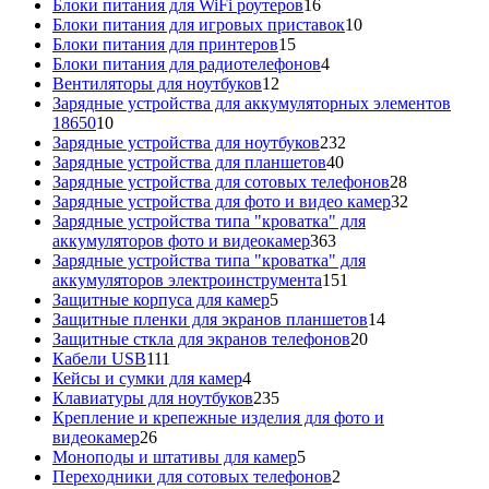
16
това
Блоки питания для WiFi роутеров
16
товаров
10
Блоки питания для игровых приставок
10
15
товаров
Блоки питания для принтеров
15
товаров
4
Блоки питания для радиотелефонов
4
12
товара
Вентиляторы для ноутбуков
12
товаров
Зарядные устройства для аккумуляторных элементов
10
18650
10
товаров
232
Зарядные устройства для ноутбуков
232
40
товара
Зарядные устройства для планшетов
40
товаров
28
Зарядные устройства для сотовых телефонов
28
товаров
32
Зарядные устройства для фото и видео камер
32
товара
Зарядные устройства типа "кроватка" для
363
аккумуляторов фото и видеокамер
363
товара
Зарядные устройства типа "кроватка" для
151
аккумуляторов электроинструмента
151
5
товар
Защитные корпуса для камер
5
товаров
14
Защитные пленки для экранов планшетов
14
20
товаров
Защитные сткла для экранов телефонов
20
111
товаров
Кабели USB
111
товаров
4
Кейсы и сумки для камер
4
товара
235
Клавиатуры для ноутбуков
235
товаров
Крепление и крепежные изделия для фото и
26
видеокамер
26
товаров
5
Моноподы и штативы для камер
5
товаров
2
Переходники для сотовых телефонов
2