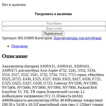
Нет в наличии
Уведомить о наличии
Артикул:
001.01869
Категория:
Аккумуляторы для ноутбуков
Описание
Описание
Аккумулятор (батарея) AS09A31, AS09A41, AS09A61,
AS09A71 для ноутбука Acer Aspire 4732, 5241, 5332, 5334,
5516, 5517, 5532, 5541, 5732, 5734, 7315, 7715 серии, eMachines
D525, D725, E430, E525, E527, E620, E625, E627, E630, E725,
G525, G625, G627, G630, G725, Gateway NV5200, NV5300,
NV5400, NV5600, NV5800, NV5900, NV7800, Packard Bell
EasyNote TJ, TH, TR серии.Химический состав: Li-
ionВыходное напряжение (V): 11.1Емкость (mAh):
4400Мощность аккумулятора (Wh): 48.84Размеры товара (мм):
208.30 x 54.08 x 20.31Гарантийный срок (мес.): 12Цвет товара: