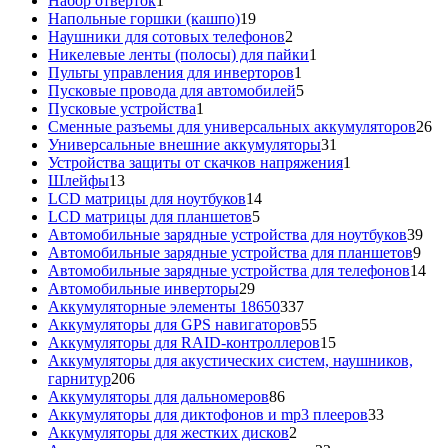
Набор отверток
1
товар
19
Напольные горшки (кашпо)
19
товаров
2
Наушники для сотовых телефонов
2
товара
1
Никелевые ленты (полосы) для пайки
1
1
товар
Пульты управления для инверторов
1
товар
5
Пусковые провода для автомобилей
5
1
товаров
Пусковые устройства
1
товар
26
Сменные разъемы для универсальных аккумуляторов
26
31
то
Универсальные внешние аккумуляторы
31
товар
1
Устройства защиты от скачков напряжения
1
13
товар
Шлейфы
13
товаров
14
LCD матрицы для ноутбуков
14
5
товаров
LCD матрицы для планшетов
5
товаров
39
Автомобильные зарядные устройства для ноутбуков
39
9
тов
Автомобильные зарядные устройства для планшетов
9
тов
14
Автомобильные зарядные устройства для телефонов
14
29
то
Автомобильные инверторы
29
товаров
337
Аккумуляторные элементы 18650
337
товаров
55
Аккумуляторы для GPS навигаторов
55
товаров
15
Аккумуляторы для RAID-контроллеров
15
товаров
Аккумуляторы для акустических систем, наушников,
206
гарнитур
206
товаров
86
Аккумуляторы для дальномеров
86
товаров
33
Аккумуляторы для диктофонов и mp3 плееров
33
2
товара
Аккумуляторы для жестких дисков
2