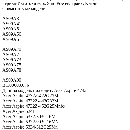
черныйИзготовитель: Sino PowerСтрана: Китай
Совместимые модели:
AS09A31
AS09A41
AS09A51
AS09A56
AS09A61
AS09A70
AS09A71
AS09A73
AS09A75
AS09A78
AS09A90
BT.00603.076
Данная модель подходит: Acer Aspire 4732
Acer Aspire 4732Z-422G25Mn
Acer Aspire 4732Z-443G32Mn
Acer Aspire 4732Z-452G25Mnbs
Acer Aspire 5241
Acer Aspire 5332-303G16Mn
Acer Aspire 5332-903G16MN
Acer Aspire 5334-312G25Mn