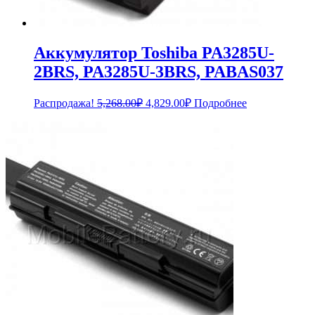
Аккумулятор Toshiba PA3285U-
2BRS, PA3285U-3BRS, PABAS037
Первоначальная
Текущая
Распродажа!
5,268.00
₽
4,829.00
₽
Подробнее
цена
цена:
составляла
4,829.00₽.
5,268.00₽.