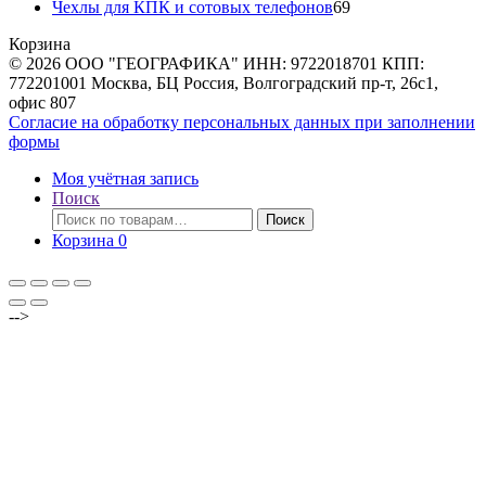
товара
69
Чехлы для КПК и сотовых телефонов
69
товаров
Корзина
© 2026 ООО "ГЕОГРАФИКА" ИНН: 9722018701 КПП:
772201001 Москва, БЦ Россия, Волгоградский пр-т, 26с1,
офис 807
Согласие на обработку персональных данных при заполнении
формы
Моя учётная запись
Поиск
Искать:
Поиск
Корзина
0
-->