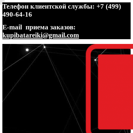
Телефон клиентской службы: +7 (499)
490-64-16
E-mail приема заказов:
kupibatareiki@gmail.com
Перейти
Перейти
к
к
навигации
содержимому