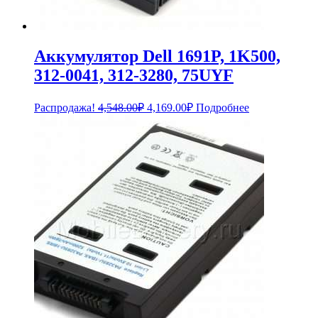
Аккумулятор Dell 1691P, 1K500,
312-0041, 312-3280, 75UYF
Первоначальная
Текущая
Распродажа!
4,548.00
₽
4,169.00
₽
Подробнее
цена
цена:
составляла
4,169.00₽.
4,548.00₽.